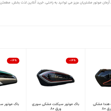
آرمان موتور مشتريان عزیز می توانيد به راحتی، خرید آنلاین لذت بخش، مطمئن و
-14%
-14%
 هندا مشکی
باک موتور سیکلت مشکی سوری
باک موتور س
 80
ورق 80