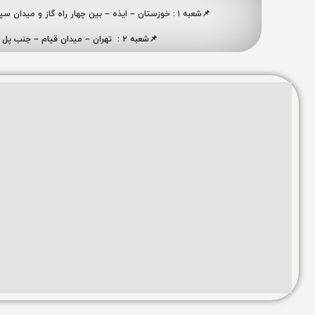
📌شعبه ۱ : خوزستان – ایذه – بین چهار راه گاز و میدان سپاه ، نبش کوچه شهید ممبینی
📌شعبه ۲ : تهران – میدان قیام – جنب پل ری – پلاک ۴۱۹