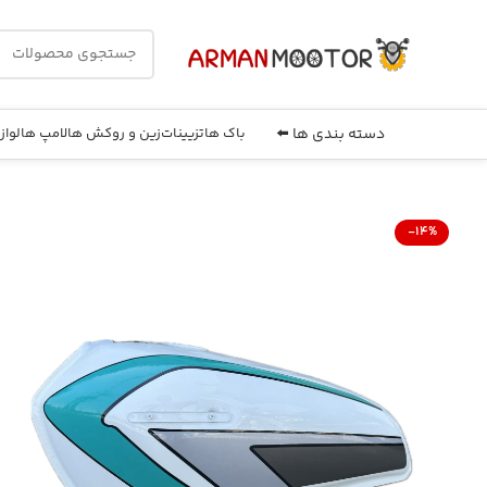
دسته بندی ها ⬅️
باک ها
تزیینات
زین و روکش ها
لامپ ها
لواز
-14%