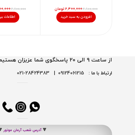
۲,۴۰۰,۰۰۰
تومان
۰۰,۰۰۰
۲,۸۰۰,۰۰۰
۲,۸۰۰,۰۰۰
افزودن به سبد خرید
اطلاعات بی
از ساعت 9 الی 20 پاسخگوی شما عزیزان هستیم
ارتباط با ما :
09124061215
|
28424383-021
🔻
آدرس شعب آرمان موتور
🔻