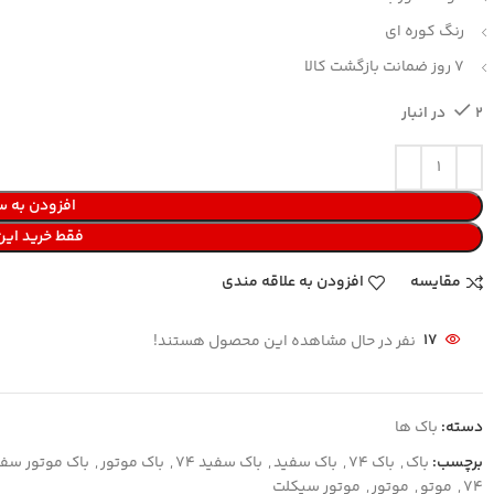
رنگ کوره ای
7 روز ضمانت بازگشت کالا
2 در انبار
افزودن به س
فقط خرید ای
مقایسه
افزودن به علاقه مندی
17
نفر در حال مشاهده این محصول هستند!
دسته:
باک ها
برچسب:
باک
,
باک 74
,
باک سفید
,
باک سفید 74
,
باک موتور
,
باک موتور سف
74
,
موتو
,
موتور
,
موتور سیکلت