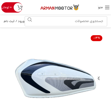
منو
۰
تومان
ورود / ثبت نام
-14%