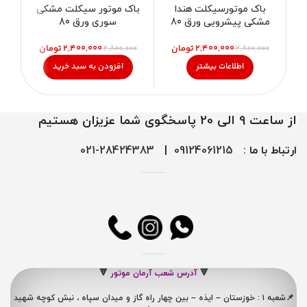
باک موتورسیکلت هندا
باک موتور سیکلت مشکی
با
مشکی پیشرویی ورق 80
سوری ورق 80
۲,۴۰۰,۰۰۰
تومان
۲,۴۰۰,۰۰۰
تومان
۰۰
۲,۸۰۰,۰۰۰
۲,۸۰۰,۰۰۰
اطلاعات بیشتر
افزودن به سبد خرید
از ساعت 9 الی 20 پاسخگوی شما عزیزان هستیم
ارتباط با ما :
09124061215
|
28424383-021
🔻
آدرس شعب آرمان موتور
🔻
📌شعبه ۱ : خوزستان – ایذه – بین چهار راه گاز و میدان سپاه ، نبش کوچه شهید