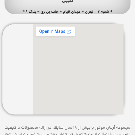
ممبینی
📌شعبه ۲ : تهران – میدان قیام – جنب پل ری – پلاک ۴۱۹
مجموعه آرمان موتور با بیش از 18 سال سابقه در ارائه محصولات با کيفيت
، مرغوب و با اصالت از برندهای معتبر جهانی مشغول به فعاليت است. هم