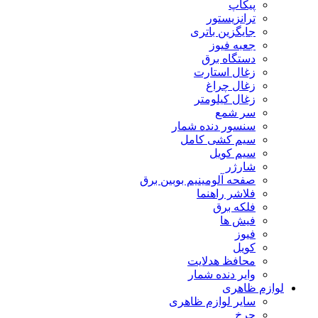
پیکاپ
ترانزیستور
جایگزین باتری
جعبه فیوز
دستگاه برق
زغال استارت
زغال چراغ
زغال کیلومتر
سر شمع
سنسور دنده شمار
سیم کشی کامل
سیم کویل
شارژر
صفحه آلومینیم بوبین برق
فلاشر راهنما
فلکه برق
فیش ها
فیوز
کویل
محافظ هدلایت
وایر دنده شمار
لوازم ظاهری
سایر لوازم ظاهری
چرخ