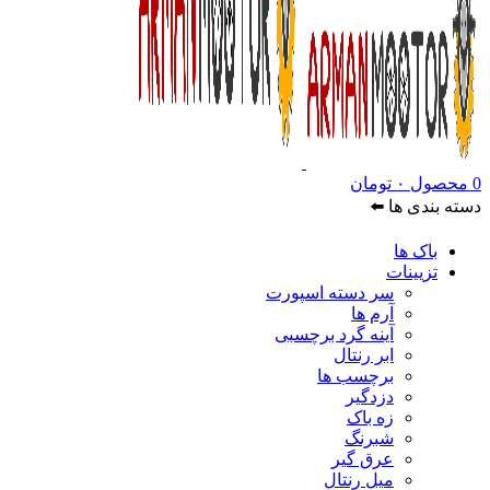
0
محصول
۰
تومان
دسته بندی ها ⬅️
باک ها
تزیینات
سر دسته اسپورت
آرم ها
آینه گرد برچسبی
ابر رنتال
برچسب ها
دزدگیر
زه باک
شبرنگ
عرق گیر
میل رنتال