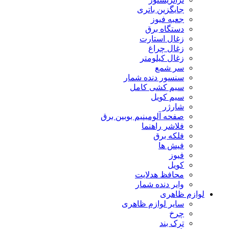
جایگزین باتری
جعبه فیوز
دستگاه برق
زغال استارت
زغال چراغ
زغال کیلومتر
سر شمع
سنسور دنده شمار
سیم کشی کامل
سیم کویل
شارژر
صفحه آلومینیم بوبین برق
فلاشر راهنما
فلکه برق
فیش ها
فیوز
کویل
محافظ هدلایت
وایر دنده شمار
لوازم ظاهری
سایر لوازم ظاهری
چرخ
ترک بند