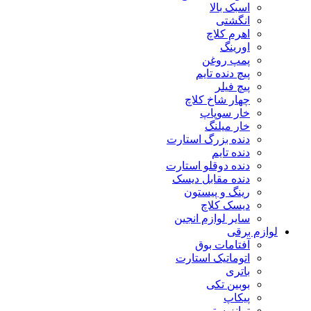
اسبک بالا
انگشتی
اهرم کلاچ
اورینگ
پمپ روغن
پیچ دنده تایم
پیچ فیلر
چهار شاخ کلاچ
خار سوپاپ
خار میلنگ
دنده بزرگ استارت
دنده تایم
دنده دوقلو استارت
دنده مقابل دیسک
رینگ و پیستون
دیسک کلاچ
سایر لوازم انجین
لوازم برقی
آفتامات بوق
اتوماتیک استارت
باتری
بوبین تکی
پیکاپ
ترانزیستور