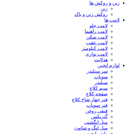
زین و روکش ها
زین
روکش زین و باک
لامپ ها
لامپ جلو
لامپ راهنما
لامپ سکن
لامپ عقب
لامپ کیلومتر
لامپ نواری
هدلایت
لوازم انجین
سر سیلندر
سوپاپ
سیلندر
سیم کلاچ
صفحه کلاچ
فنر چهار شاخ کلاچ
فنر سوپاپ
قیفی روغن
گیربکس
میل انگشتی
میل لنگ و شاتون
واشر انجین