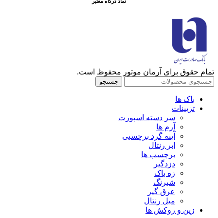
نماد درگاه معتبر
تمام حقوق برای آرمان موتور محفوظ است.
جستجو
باک ها
تزیینات
سر دسته اسپورت
آرم ها
آینه گرد برچسبی
ابر رنتال
برچسب ها
دزدگیر
زه باک
شبرنگ
عرق گیر
میل رنتال
زین و روکش ها