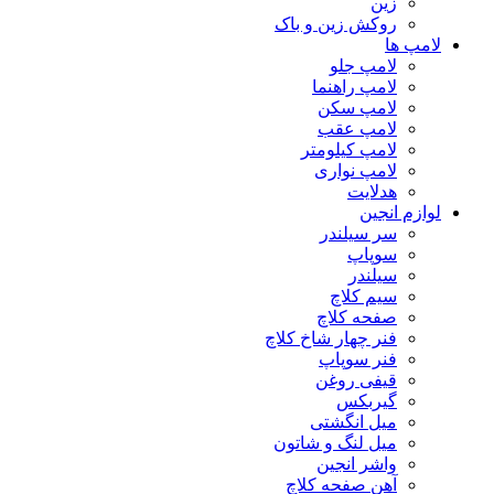
زین
روکش زین و باک
لامپ ها
لامپ جلو
لامپ راهنما
لامپ سکن
لامپ عقب
لامپ کیلومتر
لامپ نواری
هدلایت
لوازم انجین
سر سیلندر
سوپاپ
سیلندر
سیم کلاچ
صفحه کلاچ
فنر چهار شاخ کلاچ
فنر سوپاپ
قیفی روغن
گیربکس
میل انگشتی
میل لنگ و شاتون
واشر انجین
آهن صفحه کلاچ