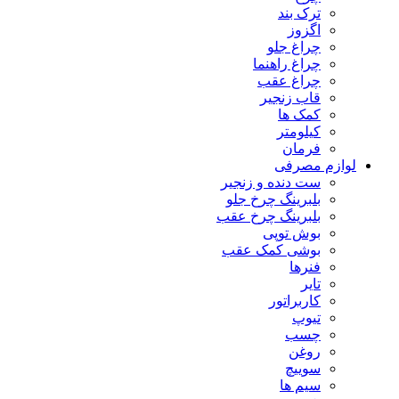
ترک بند
اگزوز
چراغ جلو
چراغ راهنما
چراغ عقب
قاب زنجیر
کمک ها
کیلومتر
فرمان
لوازم مصرفی
ست دنده و زنجیر
بلبرینگ چرخ جلو
بلبرینگ چرخ عقب
بوش توپی
بوشی کمک عقب
فنرها
تایر
کاربراتور
تیوپ
چسب
روغن
سوییچ
سیم ها