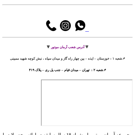
🔻
آدرس شعب آرمان موتور
🔻
📌شعبه ۱ : خوزستان – ایذه – بین چهار راه گاز و میدان سپاه ، نبش کوچه شهید ممبینی
📌شعبه ۲ : تهران – میدان قیام – جنب پل ری – پلاک ۴۱۹
مجموعه آرمان موتور با بیش از 18 سال سابقه در ارائه محصولات با