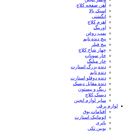
آهن صفحه کلاچ
اسبک بالا
انگشتی
اهرم کلاچ
اورینگ
پمپ روغن
پیچ دنده تایم
پیچ فیلر
چهار شاخ کلاچ
خار سوپاپ
خار میلنگ
دنده بزرگ استارت
دنده تایم
دنده دوقلو استارت
دنده مقابل دیسک
رینگ و پیستون
دیسک کلاچ
سایر لوازم انجین
لوازم برقی
آفتامات بوق
اتوماتیک استارت
باتری
بوبین تکی