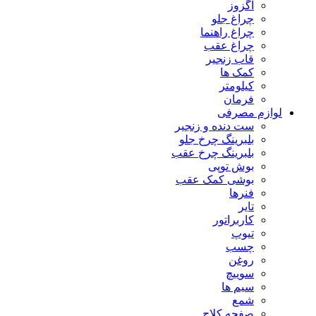
اگزوز
چراغ جلو
چراغ راهنما
چراغ عقب
قاب زنجیر
کمک ها
کیلومتر
فرمان
لوازم مصرفی
ست دنده و زنجیر
بلبرینگ چرخ جلو
بلبرینگ چرخ عقب
بوش توپی
بوشی کمک عقب
فنرها
تایر
کاربراتور
تیوپ
چسب
روغن
سوییچ
سیم ها
شمع
صفحه کلاج