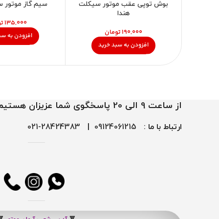
بوش توپی عقب موتور سیکلت
سیم گاز موتور س
هندا
تو
تومان
افزودن به سب
افزودن به سبد خرید
از ساعت 9 الی 20 پاسخگوی شما عزیزان هستیم
ارتباط با ما :
09124061215
|
28424383-021