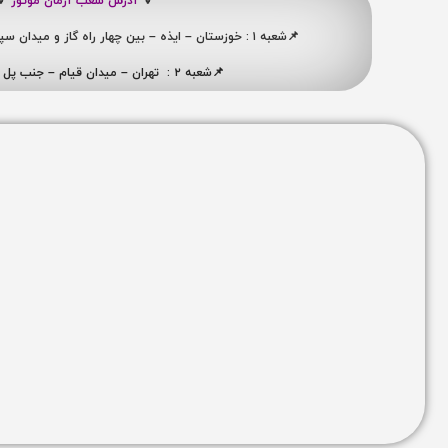
🔻
آدرس شعب آرمان موتور
🔻
📌شعبه ۱ : خوزستان – ایذه – بین چهار راه گاز و میدان سپاه ، نبش کوچه شهید ممبینی
📌شعبه ۲ : تهران – میدان قیام – جنب پل ری – پلاک ۴۱۹