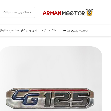
دسته بندی ها ⬅️
باک ها
تزیینات
زین و روکش ها
لامپ ها
لواز