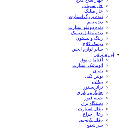
چهار شاخ کلاچ
خار سوپاپ
خار میلنگ
دنده بزرگ استارت
دنده تایم
دنده دوقلو استارت
دنده مقابل دیسک
رینگ و پیستون
دیسک کلاچ
سایر لوازم انجین
لوازم برقی
آفتامات بوق
اتوماتیک استارت
باتری
بوبین تکی
پیکاپ
ترانزیستور
جایگزین باتری
جعبه فیوز
دستگاه برق
زغال استارت
زغال چراغ
زغال کیلومتر
سر شمع