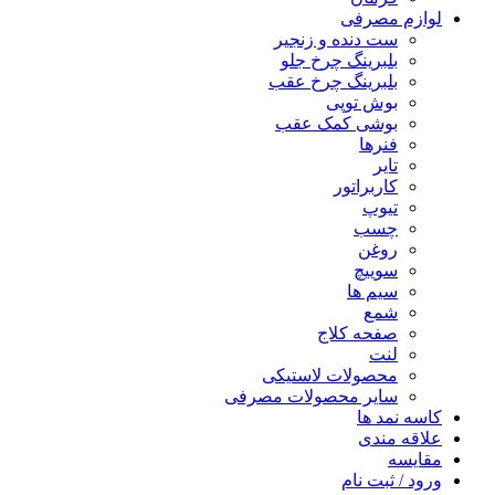
لوازم مصرفی
ست دنده و زنجیر
بلبرینگ چرخ جلو
بلبرینگ چرخ عقب
بوش توپی
بوشی کمک عقب
فنرها
تایر
کاربراتور
تیوپ
چسب
روغن
سوییچ
سیم ها
شمع
صفحه کلاج
لنت
محصولات لاستیکی
سایر محصولات مصرفی
کاسه نمد ها
علاقه مندی
مقایسه
ورود / ثبت نام