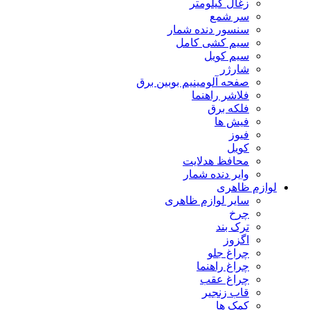
زغال کیلومتر
سر شمع
سنسور دنده شمار
سیم کشی کامل
سیم کویل
شارژر
صفحه آلومینیم بوبین برق
فلاشر راهنما
فلکه برق
فیش ها
فیوز
کویل
محافظ هدلایت
وایر دنده شمار
لوازم ظاهری
سایر لوازم ظاهری
چرخ
ترک بند
اگزوز
چراغ جلو
چراغ راهنما
چراغ عقب
قاب زنجیر
کمک ها