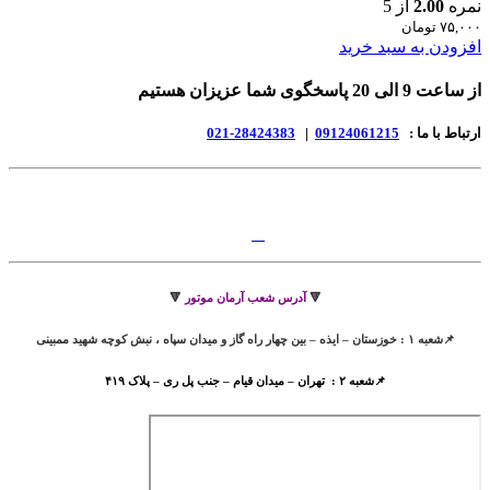
نمره
2.00
از 5
۷۵,۰۰۰
تومان
افزودن به سبد خرید
از ساعت 9 الی 20 پاسخگوی شما عزیزان هستیم
ارتباط با ما :
09124061215
|
28424383-021
🔻
آدرس شعب آرمان موتور
🔻
📌شعبه ۱ : خوزستان – ایذه – بین چهار راه گاز و میدان سپاه ، نبش کوچه شهید ممبینی
📌شعبه ۲ : تهران – میدان قیام – جنب پل ری – پلاک ۴۱۹