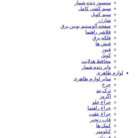
سنسور دنده شمار
سیم کشی کامل
سیم کویل
شارژر
صفحه آلومینیم بوبین برق
فلاشر راهنما
فلکه برق
فیش ها
فیوز
کویل
محافظ هدلایت
وایر دنده شمار
لوازم ظاهری
سایر لوازم ظاهری
چرخ
ترک بند
اگزوز
چراغ جلو
چراغ راهنما
چراغ عقب
قاب زنجیر
کمک ها
کیلومتر
فرمان