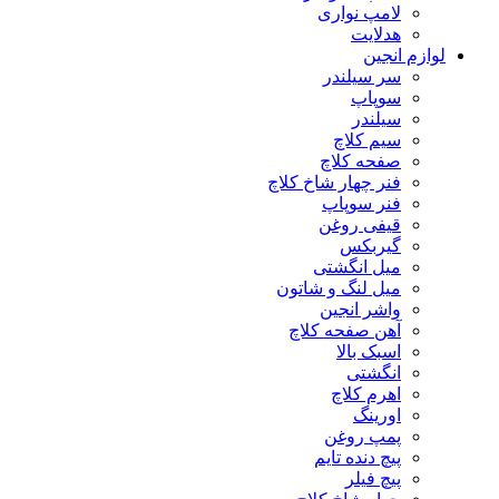
لامپ نواری
هدلایت
لوازم انجین
سر سیلندر
سوپاپ
سیلندر
سیم کلاچ
صفحه کلاچ
فنر چهار شاخ کلاچ
فنر سوپاپ
قیفی روغن
گیربکس
میل انگشتی
میل لنگ و شاتون
واشر انجین
آهن صفحه کلاچ
اسبک بالا
انگشتی
اهرم کلاچ
اورینگ
پمپ روغن
پیچ دنده تایم
پیچ فیلر