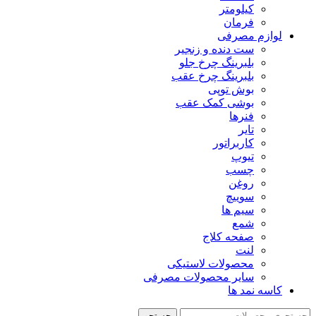
کیلومتر
فرمان
لوازم مصرفی
ست دنده و زنجیر
بلبرینگ چرخ جلو
بلبرینگ چرخ عقب
بوش توپی
بوشی کمک عقب
فنرها
تایر
کاربراتور
تیوپ
چسب
روغن
سوییچ
سیم ها
شمع
صفحه کلاج
لنت
محصولات لاستیکی
سایر محصولات مصرفی
کاسه نمد ها
جستجو