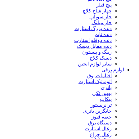
پیچ فیلر
چهار شاخ کلاچ
خار سوپاپ
خار میلنگ
دنده بزرگ استارت
دنده تایم
دنده دوقلو استارت
دنده مقابل دیسک
رینگ و پیستون
دیسک کلاچ
سایر لوازم انجین
لوازم برقی
آفتامات بوق
اتوماتیک استارت
باتری
بوبین تکی
پیکاپ
ترانزیستور
جایگزین باتری
جعبه فیوز
دستگاه برق
زغال استارت
زغال چراغ