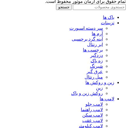
تمام حقوق برای آرمان موتور محفوظ است.
جستجو
باک ها
تزیینات
سر دسته اسپورت
آرم ها
آینه گرد برچسبی
ابر رنتال
برچسب ها
دزدگیر
زه باک
شبرنگ
عرق گیر
میل رنتال
زین و روکش ها
زین
روکش زین و باک
لامپ ها
لامپ جلو
لامپ راهنما
لامپ سکن
لامپ عقب
لامپ کیلومتر