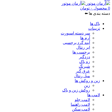
0
محصول
۰
تومان
دسته بندی ها ⬅️
باک ها
تزیینات
سر دسته اسپورت
آرم ها
آینه گرد برچسبی
ابر رنتال
برچسب ها
دزدگیر
زه باک
شبرنگ
عرق گیر
میل رنتال
زین و روکش ها
زین
روکش زین و باک
لامپ ها
لامپ جلو
لامپ راهنما
لامپ سکن