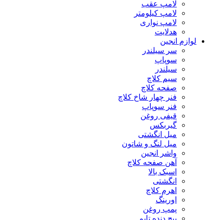
لامپ عقب
لامپ کیلومتر
لامپ نواری
هدلایت
لوازم انجین
سر سیلندر
سوپاپ
سیلندر
سیم کلاچ
صفحه کلاچ
فنر چهار شاخ کلاچ
فنر سوپاپ
قیفی روغن
گیربکس
میل انگشتی
میل لنگ و شاتون
واشر انجین
آهن صفحه کلاچ
اسبک بالا
انگشتی
اهرم کلاچ
اورینگ
پمپ روغن
پیچ دنده تایم