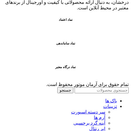
درخشان، به دنبال ارائه محصولاتی با کيفيت و اورجينال از برندهای
معتبر در محيط آنلاين است.
نماد اعتماد
نماد ساماندهی
نماد درگاه معتبر
تمام حقوق برای آرمان موتور محفوظ است.
جستجو
باک ها
تزیینات
سر دسته اسپورت
آرم ها
آینه گرد برچسبی
ابر رنتال