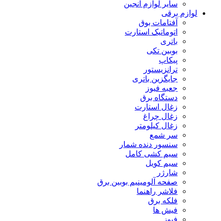
سایر لوازم انجین
لوازم برقی
آفتامات بوق
اتوماتیک استارت
باتری
بوبین تکی
پیکاپ
ترانزیستور
جایگزین باتری
جعبه فیوز
دستگاه برق
زغال استارت
زغال چراغ
زغال کیلومتر
سر شمع
سنسور دنده شمار
سیم کشی کامل
سیم کویل
شارژر
صفحه آلومینیم بوبین برق
فلاشر راهنما
فلکه برق
فیش ها
فیوز