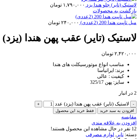
لاستیک (تایر) جلو هندا یزد
۱,۷۹۰,۰۰۰
تومان
بازگشت به محصولات
میل تاپیت هندا 200 (2عددی)
۲۴۰,۰۰۰
تومان
لاستیک (تایر) عقب پهن هندا (یزد)
۲,۴۲۰,۰۰۰
تومان
مناسب انواع موتورسیکلت های هندا
برند: ایرانیاسا
کیفیت : عالی
سایز: پهن 325/17
2 در انبار
لاستیک (تایر) عقب پهن هندا (یزد) عدد
افزودن به سبد خرید
فقط خرید این محصول
مقایسه
افزودن به علاقه مندی
12
نفر در حال مشاهده این محصول هستند!
دسته:
تایر
,
لوازم مصرفی