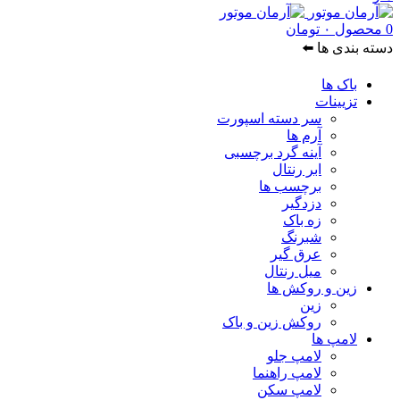
0
محصول
۰
تومان
دسته بندی ها ⬅️
باک ها
تزیینات
سر دسته اسپورت
آرم ها
آینه گرد برچسبی
ابر رنتال
برچسب ها
دزدگیر
زه باک
شبرنگ
عرق گیر
میل رنتال
زین و روکش ها
زین
روکش زین و باک
لامپ ها
لامپ جلو
لامپ راهنما
لامپ سکن