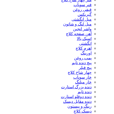
فنر سوپاپ
قیفی روغن
گیربکس
میل انگشتی
میل لنگ و شاتون
واشر انجین
آهن صفحه کلاچ
اسبک بالا
انگشتی
اهرم کلاچ
اورینگ
پمپ روغن
پیچ دنده تایم
پیچ فیلر
چهار شاخ کلاچ
خار سوپاپ
خار میلنگ
دنده بزرگ استارت
دنده تایم
دنده دوقلو استارت
دنده مقابل دیسک
رینگ و پیستون
دیسک کلاچ