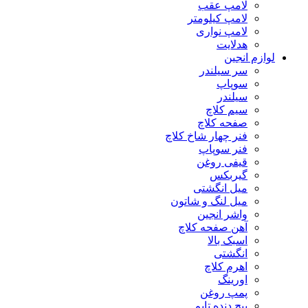
لامپ عقب
لامپ کیلومتر
لامپ نواری
هدلایت
لوازم انجین
سر سیلندر
سوپاپ
سیلندر
سیم کلاچ
صفحه کلاچ
فنر چهار شاخ کلاچ
فنر سوپاپ
قیفی روغن
گیربکس
میل انگشتی
میل لنگ و شاتون
واشر انجین
آهن صفحه کلاچ
اسبک بالا
انگشتی
اهرم کلاچ
اورینگ
پمپ روغن
پیچ دنده تایم