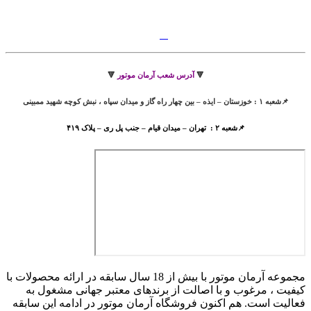
🔻
آدرس شعب آرمان موتور
🔻
📌شعبه ۱ : خوزستان – ایذه – بین چهار راه گاز و میدان سپاه ، نبش کوچه شهید ممبینی
📌شعبه ۲ : تهران – میدان قیام – جنب پل ری – پلاک ۴۱۹
مجموعه آرمان موتور با بیش از 18 سال سابقه در ارائه محصولات با
کيفيت ، مرغوب و با اصالت از برندهای معتبر جهانی مشغول به
فعاليت است. هم اکنون فروشگاه آرمان موتور
در ادامه اين سابقه