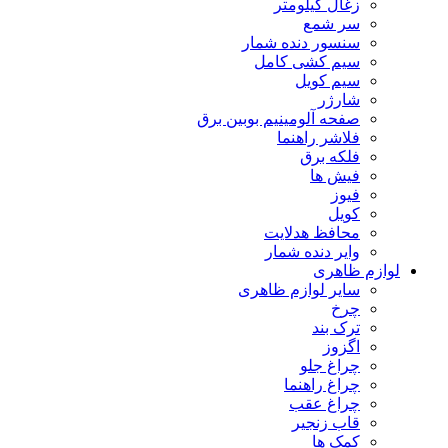
زغال کیلومتر
سر شمع
سنسور دنده شمار
سیم کشی کامل
سیم کویل
شارژر
صفحه آلومینیم بوبین برق
فلاشر راهنما
فلکه برق
فیش ها
فیوز
کویل
محافظ هدلایت
وایر دنده شمار
لوازم ظاهری
سایر لوازم ظاهری
چرخ
ترک بند
اگزوز
چراغ جلو
چراغ راهنما
چراغ عقب
قاب زنجیر
کمک ها