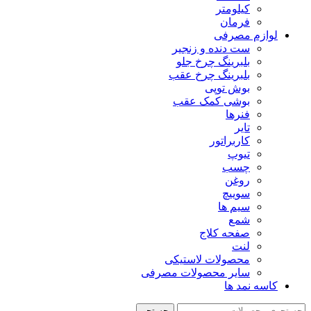
کیلومتر
فرمان
لوازم مصرفی
ست دنده و زنجیر
بلبرینگ چرخ جلو
بلبرینگ چرخ عقب
بوش توپی
بوشی کمک عقب
فنرها
تایر
کاربراتور
تیوپ
چسب
روغن
سوییچ
سیم ها
شمع
صفحه کلاج
لنت
محصولات لاستیکی
سایر محصولات مصرفی
کاسه نمد ها
جستجو