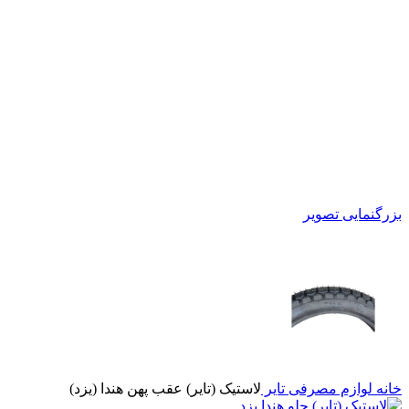
بزرگنمایی تصویر
خانه
لوازم مصرفی
تایر
لاستیک (تایر) عقب پهن هندا (یزد)