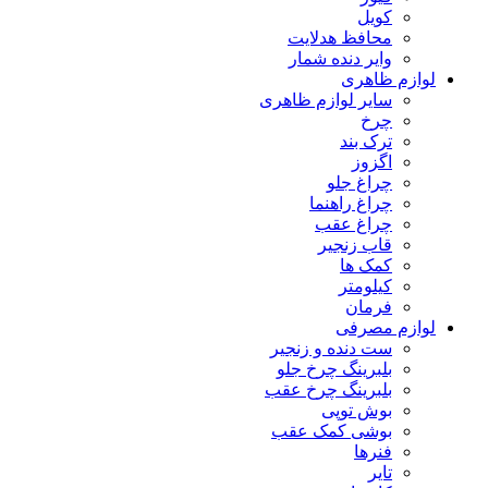
کویل
محافظ هدلایت
وایر دنده شمار
لوازم ظاهری
سایر لوازم ظاهری
چرخ
ترک بند
اگزوز
چراغ جلو
چراغ راهنما
چراغ عقب
قاب زنجیر
کمک ها
کیلومتر
فرمان
لوازم مصرفی
ست دنده و زنجیر
بلبرینگ چرخ جلو
بلبرینگ چرخ عقب
بوش توپی
بوشی کمک عقب
فنرها
تایر