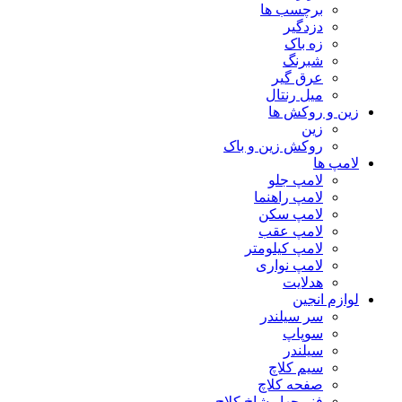
برچسب ها
دزدگیر
زه باک
شبرنگ
عرق گیر
میل رنتال
زین و روکش ها
زین
روکش زین و باک
لامپ ها
لامپ جلو
لامپ راهنما
لامپ سکن
لامپ عقب
لامپ کیلومتر
لامپ نواری
هدلایت
لوازم انجین
سر سیلندر
سوپاپ
سیلندر
سیم کلاچ
صفحه کلاچ
فنر چهار شاخ کلاچ