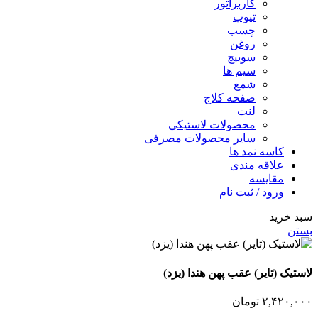
کاربراتور
تیوپ
چسب
روغن
سوییچ
سیم ها
شمع
صفحه کلاج
لنت
محصولات لاستیکی
سایر محصولات مصرفی
کاسه نمد ها
علاقه مندی
مقایسه
ورود / ثبت نام
سبد خرید
بستن
لاستیک (تایر) عقب پهن هندا (یزد)
۲,۴۲۰,۰۰۰
تومان