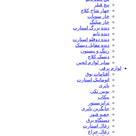
پیچ فیلر
چهار شاخ کلاچ
خار سوپاپ
خار میلنگ
دنده بزرگ استارت
دنده تایم
دنده دوقلو استارت
دنده مقابل دیسک
رینگ و پیستون
دیسک کلاچ
سایر لوازم انجین
لوازم برقی
آفتامات بوق
اتوماتیک استارت
باتری
بوبین تکی
پیکاپ
ترانزیستور
جایگزین باتری
جعبه فیوز
دستگاه برق
زغال استارت
زغال چراغ