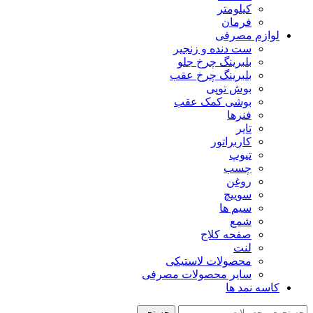
کیلومتر
فرمان
لوازم مصرفی
ست دنده و زنجیر
بلبرینگ چرخ جلو
بلبرینگ چرخ عقب
بوش توپی
بوشی کمک عقب
فنرها
تایر
کاربراتور
تیوپ
چسب
روغن
سوییچ
سیم ها
شمع
صفحه کلاج
لنت
محصولات لاستیکی
سایر محصولات مصرفی
کاسه نمد ها
جستجو