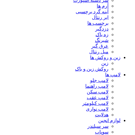
سر دسته اسپورت
آرم ها
آینه گرد برچسبی
ابر رنتال
برچسب ها
دزدگیر
زه باک
شبرنگ
عرق گیر
میل رنتال
زین و روکش ها
زین
روکش زین و باک
لامپ ها
لامپ جلو
لامپ راهنما
لامپ سکن
لامپ عقب
لامپ کیلومتر
لامپ نواری
هدلایت
لوازم انجین
سر سیلندر
سوپاپ