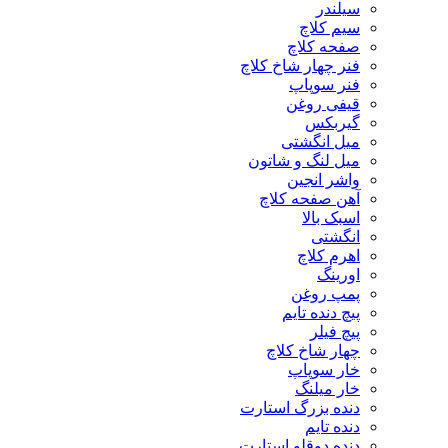
سیلندر
سیم کلاچ
صفحه کلاچ
فنر چهار شاخ کلاچ
فنر سوپاپ
قیفی روغن
گیربکس
میل انگشتی
میل لنگ و شاتون
واشر انجین
آهن صفحه کلاچ
اسبک بالا
انگشتی
اهرم کلاچ
اورینگ
پمپ روغن
پیچ دنده تایم
پیچ فیلر
چهار شاخ کلاچ
خار سوپاپ
خار میلنگ
دنده بزرگ استارت
دنده تایم
دنده دوقلو استارت