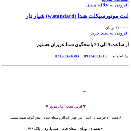
افزودن به علاقه مندی
لنت موتورسیکلت هندا (w.standard) شیار دار
۴۲۰,۰۰۰
تومان
افزودن به سبد خرید
از ساعت 9 الی 20 پاسخگوی شما عزیزان هستیم
ارتباط با ما :
09124061215
|
28424383-021
🔻
آدرس شعب آرمان موتور
🔻
📌شعبه ۱ : خوزستان – ایذه – بین چهار راه گاز و میدان سپاه ، نبش کوچه شهید ممبینی
📌شعبه ۲ : تهران – میدان قیام – جنب پل ری – پلاک ۴۱۹