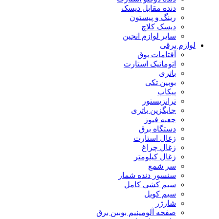
دنده مقابل دیسک
رینگ و پیستون
دیسک کلاچ
سایر لوازم انجین
لوازم برقی
آفتامات بوق
اتوماتیک استارت
باتری
بوبین تکی
پیکاپ
ترانزیستور
جایگزین باتری
جعبه فیوز
دستگاه برق
زغال استارت
زغال چراغ
زغال کیلومتر
سر شمع
سنسور دنده شمار
سیم کشی کامل
سیم کویل
شارژر
صفحه آلومینیم بوبین برق