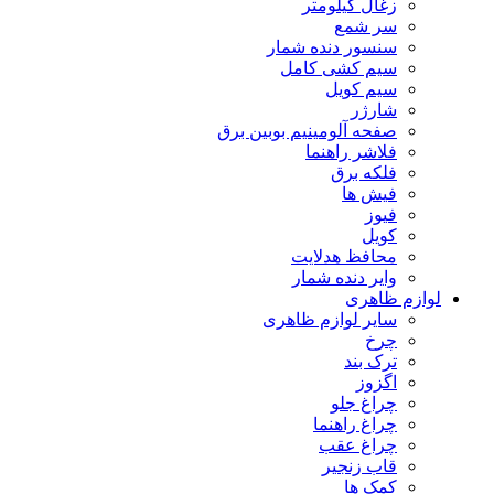
زغال کیلومتر
سر شمع
سنسور دنده شمار
سیم کشی کامل
سیم کویل
شارژر
صفحه آلومینیم بوبین برق
فلاشر راهنما
فلکه برق
فیش ها
فیوز
کویل
محافظ هدلایت
وایر دنده شمار
لوازم ظاهری
سایر لوازم ظاهری
چرخ
ترک بند
اگزوز
چراغ جلو
چراغ راهنما
چراغ عقب
قاب زنجیر
کمک ها