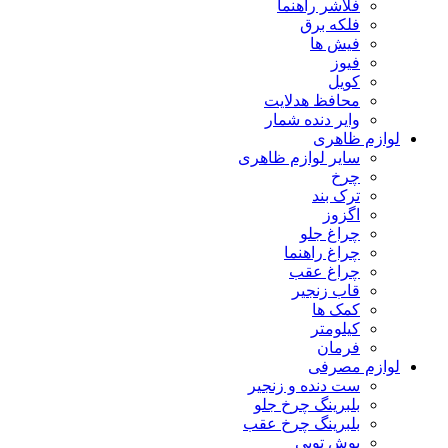
فلاشر راهنما
فلکه برق
فیش ها
فیوز
کویل
محافظ هدلایت
وایر دنده شمار
لوازم ظاهری
سایر لوازم ظاهری
چرخ
ترک بند
اگزوز
چراغ جلو
چراغ راهنما
چراغ عقب
قاب زنجیر
کمک ها
کیلومتر
فرمان
لوازم مصرفی
ست دنده و زنجیر
بلبرینگ چرخ جلو
بلبرینگ چرخ عقب
بوش توپی