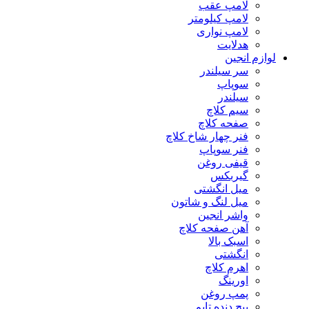
لامپ عقب
لامپ کیلومتر
لامپ نواری
هدلایت
لوازم انجین
سر سیلندر
سوپاپ
سیلندر
سیم کلاچ
صفحه کلاچ
فنر چهار شاخ کلاچ
فنر سوپاپ
قیفی روغن
گیربکس
میل انگشتی
میل لنگ و شاتون
واشر انجین
آهن صفحه کلاچ
اسبک بالا
انگشتی
اهرم کلاچ
اورینگ
پمپ روغن
پیچ دنده تایم