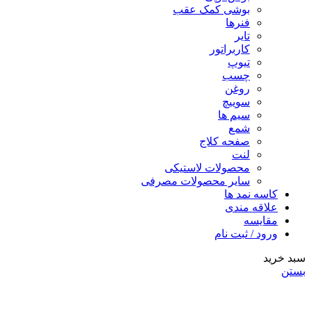
بوشی کمک عقب
فنرها
تایر
کاربراتور
تیوپ
چسب
روغن
سوییچ
سیم ها
شمع
صفحه کلاج
لنت
محصولات لاستیکی
سایر محصولات مصرفی
کاسه نمد ها
علاقه مندی
مقایسه
ورود / ثبت نام
سبد خرید
بستن