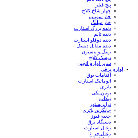
پیچ فیلر
چهار شاخ کلاچ
خار سوپاپ
خار میلنگ
دنده بزرگ استارت
دنده تایم
دنده دوقلو استارت
دنده مقابل دیسک
رینگ و پیستون
دیسک کلاچ
سایر لوازم انجین
لوازم برقی
آفتامات بوق
اتوماتیک استارت
باتری
بوبین تکی
پیکاپ
ترانزیستور
جایگزین باتری
جعبه فیوز
دستگاه برق
زغال استارت
زغال چراغ