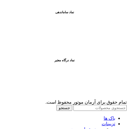
نماد ساماندهی
نماد درگاه معتبر
تمام حقوق برای آرمان موتور محفوظ است.
جستجو
باک ها
تزیینات