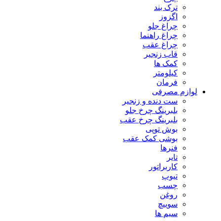
ترک بند
اگزوز
چراغ جلو
چراغ راهنما
چراغ عقب
قاب زنجیر
کمک ها
کیلومتر
فرمان
لوازم مصرفی
ست دنده و زنجیر
بلبرینگ چرخ جلو
بلبرینگ چرخ عقب
بوش توپی
بوشی کمک عقب
فنرها
تایر
کاربراتور
تیوپ
چسب
روغن
سوییچ
سیم ها