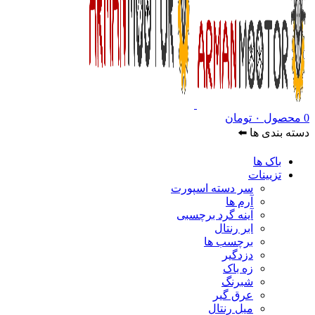
0
محصول
۰
تومان
دسته بندی ها ⬅️
باک ها
تزیینات
سر دسته اسپورت
آرم ها
آینه گرد برچسبی
ابر رنتال
برچسب ها
دزدگیر
زه باک
شبرنگ
عرق گیر
میل رنتال