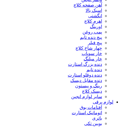
آهن صفحه کلاچ
اسبک بالا
انگشتی
اهرم کلاچ
اورینگ
پمپ روغن
پیچ دنده تایم
پیچ فیلر
چهار شاخ کلاچ
خار سوپاپ
خار میلنگ
دنده بزرگ استارت
دنده تایم
دنده دوقلو استارت
دنده مقابل دیسک
رینگ و پیستون
دیسک کلاچ
سایر لوازم انجین
لوازم برقی
آفتامات بوق
اتوماتیک استارت
باتری
بوبین تکی