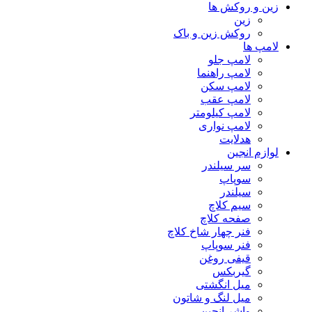
زین و روکش ها
زین
روکش زین و باک
لامپ ها
لامپ جلو
لامپ راهنما
لامپ سکن
لامپ عقب
لامپ کیلومتر
لامپ نواری
هدلایت
لوازم انجین
سر سیلندر
سوپاپ
سیلندر
سیم کلاچ
صفحه کلاچ
فنر چهار شاخ کلاچ
فنر سوپاپ
قیفی روغن
گیربکس
میل انگشتی
میل لنگ و شاتون
واشر انجین