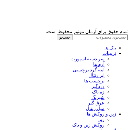
تمام حقوق برای آرمان موتور محفوظ است.
جستجو
باک ها
تزیینات
سر دسته اسپورت
آرم ها
آینه گرد برچسبی
ابر رنتال
برچسب ها
دزدگیر
زه باک
شبرنگ
عرق گیر
میل رنتال
زین و روکش ها
زین
روکش زین و باک