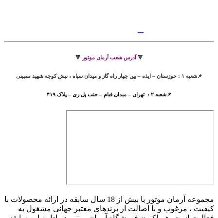
🔻
آدرس شعب آرمان موتور
🔻
📌شعبه ۱ : خوزستان – ایذه – بین چهار راه گاز و میدان سپاه ، نبش کوچه شهید ممبینی
📌شعبه ۲ : تهران – میدان قیام – جنب پل ری – پلاک ۴۱۹
مجموعه آرمان موتور با بیش از 18 سال سابقه در ارائه محصولات با
کيفيت ، مرغوب و با اصالت از برندهای معتبر جهانی مشغول به
فعاليت است. هم اکنون فروشگاه آرمان موتور
در ادامه اين سابقه