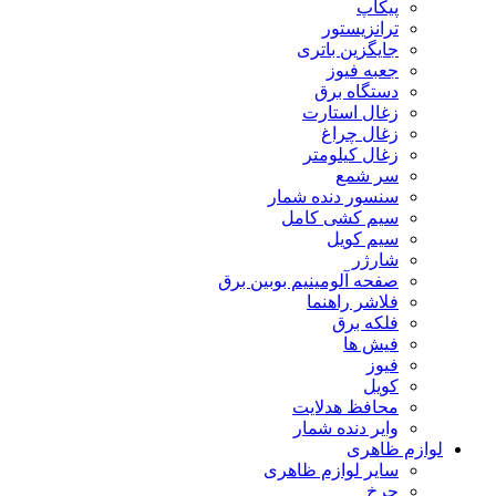
پیکاپ
ترانزیستور
جایگزین باتری
جعبه فیوز
دستگاه برق
زغال استارت
زغال چراغ
زغال کیلومتر
سر شمع
سنسور دنده شمار
سیم کشی کامل
سیم کویل
شارژر
صفحه آلومینیم بوبین برق
فلاشر راهنما
فلکه برق
فیش ها
فیوز
کویل
محافظ هدلایت
وایر دنده شمار
لوازم ظاهری
سایر لوازم ظاهری
چرخ