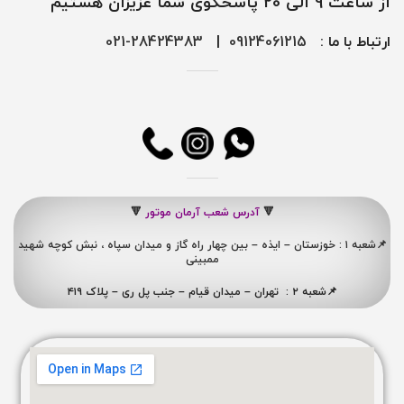
از ساعت 9 الی 20 پاسخگوی شما عزیزان هستیم
ارتباط با ما :
09124061215
|
28424383-021
🔻
آدرس شعب آرمان موتور
🔻
📌شعبه ۱ : خوزستان – ایذه – بین چهار راه گاز و میدان سپاه ، نبش کوچه شهید
ممبینی
📌شعبه ۲ : تهران – میدان قیام – جنب پل ری – پلاک ۴۱۹