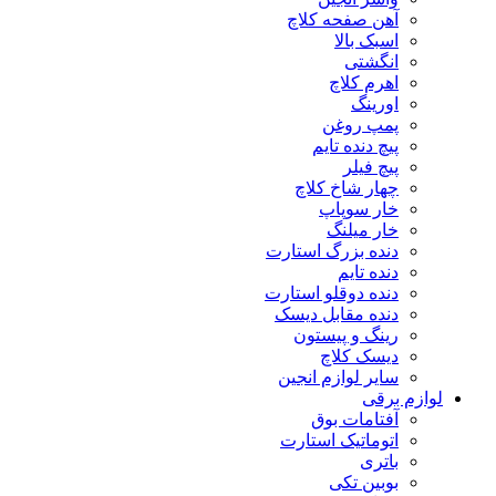
آهن صفحه کلاچ
اسبک بالا
انگشتی
اهرم کلاچ
اورینگ
پمپ روغن
پیچ دنده تایم
پیچ فیلر
چهار شاخ کلاچ
خار سوپاپ
خار میلنگ
دنده بزرگ استارت
دنده تایم
دنده دوقلو استارت
دنده مقابل دیسک
رینگ و پیستون
دیسک کلاچ
سایر لوازم انجین
لوازم برقی
آفتامات بوق
اتوماتیک استارت
باتری
بوبین تکی