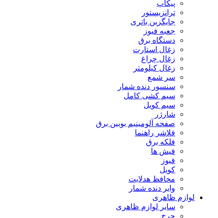
پیکاپ
ترانزیستور
جایگزین باتری
جعبه فیوز
دستگاه برق
زغال استارت
زغال چراغ
زغال کیلومتر
سر شمع
سنسور دنده شمار
سیم کشی کامل
سیم کویل
شارژر
صفحه آلومینیم بوبین برق
فلاشر راهنما
فلکه برق
فیش ها
فیوز
کویل
محافظ هدلایت
وایر دنده شمار
لوازم ظاهری
سایر لوازم ظاهری
چرخ