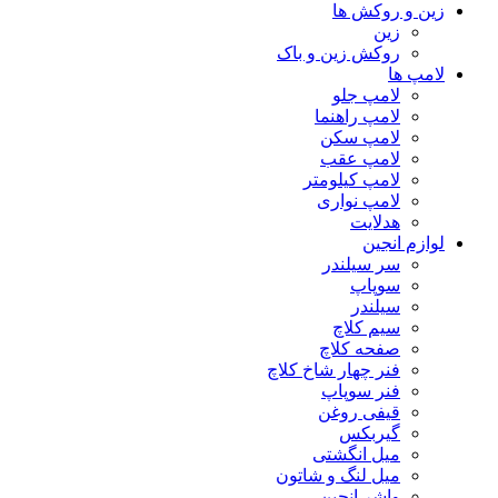
زین و روکش ها
زین
روکش زین و باک
لامپ ها
لامپ جلو
لامپ راهنما
لامپ سکن
لامپ عقب
لامپ کیلومتر
لامپ نواری
هدلایت
لوازم انجین
سر سیلندر
سوپاپ
سیلندر
سیم کلاچ
صفحه کلاچ
فنر چهار شاخ کلاچ
فنر سوپاپ
قیفی روغن
گیربکس
میل انگشتی
میل لنگ و شاتون
واشر انجین