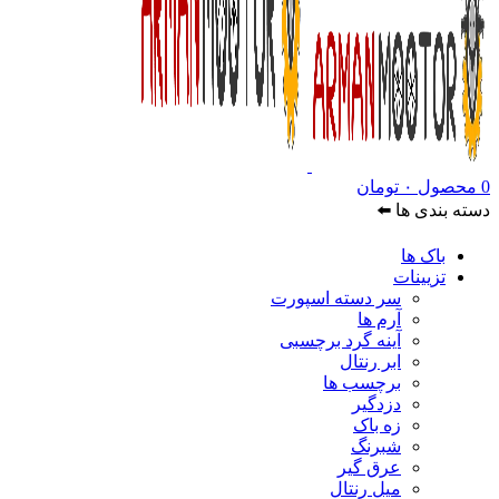
0
محصول
۰
تومان
دسته بندی ها ⬅️
باک ها
تزیینات
سر دسته اسپورت
آرم ها
آینه گرد برچسبی
ابر رنتال
برچسب ها
دزدگیر
زه باک
شبرنگ
عرق گیر
میل رنتال