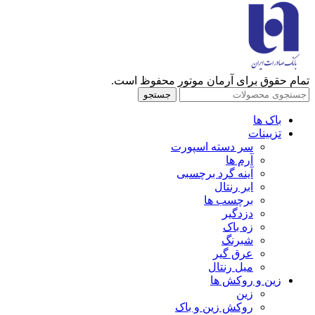
تمام حقوق برای آرمان موتور محفوظ است.
جستجو
باک ها
تزیینات
سر دسته اسپورت
آرم ها
آینه گرد برچسبی
ابر رنتال
برچسب ها
دزدگیر
زه باک
شبرنگ
عرق گیر
میل رنتال
زین و روکش ها
زین
روکش زین و باک