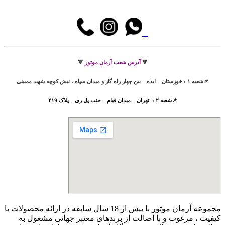
🔻
آدرس شعب آرمان موتور
🔻
📌شعبه ۱ : خوزستان – ایذه – بین چهار راه گاز و میدان سپاه ، نبش کوچه شهید ممبینی
📌شعبه ۲ : تهران – میدان قیام – جنب پل ری – پلاک ۴۱۹
مجموعه آرمان موتور با بیش از 18 سال سابقه در ارائه محصولات با
کيفيت ، مرغوب و با اصالت از برندهای معتبر جهانی مشغول به