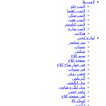
لامپ ها
لامپ جلو
لامپ راهنما
لامپ سکن
لامپ عقب
لامپ کیلومتر
لامپ نواری
هدلایت
لوازم انجین
سر سیلندر
سوپاپ
سیلندر
سیم کلاچ
صفحه کلاچ
فنر چهار شاخ کلاچ
فنر سوپاپ
قیفی روغن
گیربکس
میل انگشتی
میل لنگ و شاتون
واشر انجین
آهن صفحه کلاچ
اسبک بالا
انگشتی