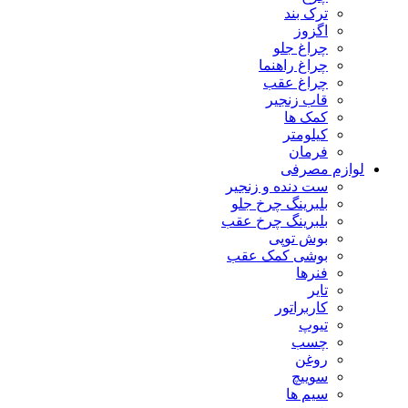
ترک بند
اگزوز
چراغ جلو
چراغ راهنما
چراغ عقب
قاب زنجیر
کمک ها
کیلومتر
فرمان
لوازم مصرفی
ست دنده و زنجیر
بلبرینگ چرخ جلو
بلبرینگ چرخ عقب
بوش توپی
بوشی کمک عقب
فنرها
تایر
کاربراتور
تیوپ
چسب
روغن
سوییچ
سیم ها