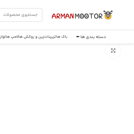
دسته بندی ها ⬅️
باک ها
تزیینات
زین و روکش ها
لامپ ها
لواز
بزرگنمایی تصویر