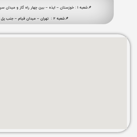
📌شعبه ۱ : خوزستان – ایذه – بین چهار راه گاز و میدان سپاه ، نبش کوچه شهید ممبینی
📌شعبه ۲ : تهران – میدان قیام – جنب پل ری – پلاک ۴۱۹