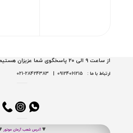
از ساعت 9 الی 20 پاسخگوی شما عزیزان هستیم
ارتباط با ما :
09124061215
|
28424383-021
🔻
آدرس شعب آرمان موتور
🔻