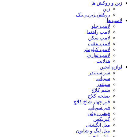
زین و روکش ها
زین
روکش زین و باک
لامپ ها
لامپ جلو
لامپ راهنما
لامپ سکن
لامپ عقب
لامپ کیلومتر
لامپ نواری
هدلایت
لوازم انجین
سر سیلندر
سوپاپ
سیلندر
سیم کلاچ
صفحه کلاچ
فنر چهار شاخ کلاچ
فنر سوپاپ
قیفی روغن
گیربکس
میل انگشتی
میل لنگ و شاتون
واشر انجین