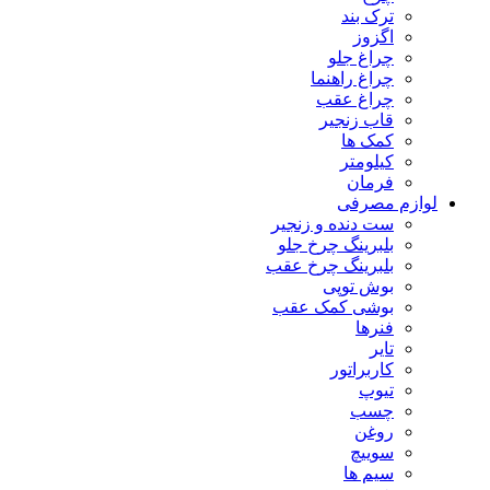
ترک بند
اگزوز
چراغ جلو
چراغ راهنما
چراغ عقب
قاب زنجیر
کمک ها
کیلومتر
فرمان
لوازم مصرفی
ست دنده و زنجیر
بلبرینگ چرخ جلو
بلبرینگ چرخ عقب
بوش توپی
بوشی کمک عقب
فنرها
تایر
کاربراتور
تیوپ
چسب
روغن
سوییچ
سیم ها