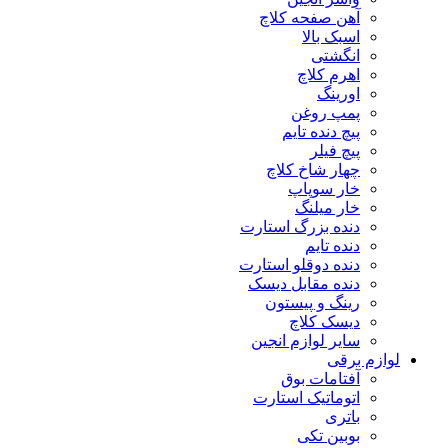
آهن صفحه کلاچ
اسبک بالا
انگشتی
اهرم کلاچ
اورینگ
پمپ روغن
پیچ دنده تایم
پیچ فیلر
چهار شاخ کلاچ
خار سوپاپ
خار میلنگ
دنده بزرگ استارت
دنده تایم
دنده دوقلو استارت
دنده مقابل دیسک
رینگ و پیستون
دیسک کلاچ
سایر لوازم انجین
لوازم برقی
آفتامات بوق
اتوماتیک استارت
باتری
بوبین تکی