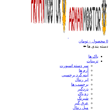
0
محصول
۰
تومان
دسته بندی ها ⬅️
باک ها
تزیینات
سر دسته اسپورت
آرم ها
آینه گرد برچسبی
ابر رنتال
برچسب ها
دزدگیر
زه باک
شبرنگ
عرق گیر
میل رنتال