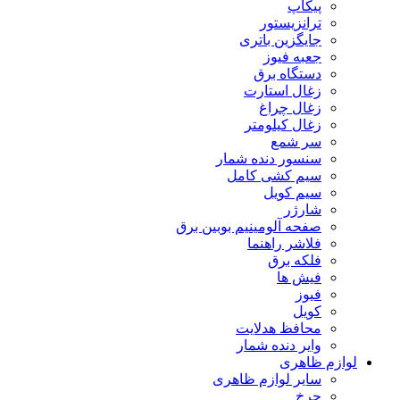
پیکاپ
ترانزیستور
جایگزین باتری
جعبه فیوز
دستگاه برق
زغال استارت
زغال چراغ
زغال کیلومتر
سر شمع
سنسور دنده شمار
سیم کشی کامل
سیم کویل
شارژر
صفحه آلومینیم بوبین برق
فلاشر راهنما
فلکه برق
فیش ها
فیوز
کویل
محافظ هدلایت
وایر دنده شمار
لوازم ظاهری
سایر لوازم ظاهری
چرخ