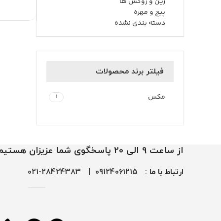
زین و روکش ها
پیچ و مهره
دسته بندی نشده
فیلتر برند محصولات
مکس
1
از ساعت 9 الی 20 پاسخگوی شما عزیزان هستیم
ارتباط با ما :
09124061215
|
28424383-021