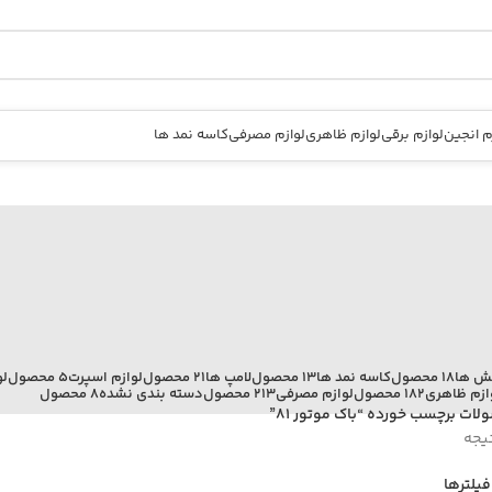
م انجین
لوازم برقی
لوازم ظاهری
لوازم مصرفی
کاسه نمد ها
کش ها
18 محصول
کاسه نمد ها
13 محصول
لامپ ها
21 محصول
لوازم اسپرت
5 محصول
لو
ازم ظاهری
182 محصول
لوازم مصرفی
213 محصول
دسته بندی نشده
8 محصول
ات برچسب خورده “باک موتور 81”
یجه
یلترها