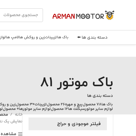
دسته بندی ها ⬅️
باک ها
تزیینات
زین و روکش ها
لامپ ها
لواز
باک موتور 81
دسته بندی ها
باک ها
78 محصول
پیچ و مهره
26 محصول
تزیینات
30 محصول
زین و رو
لوازم سایر موتورسیکلت ها
12 محصول
لوازم سایر موتورها
0 محصول
لو
خانه
محصول
نمایش یک نت
فیلتر موجودی و حراج
مشاهده ف