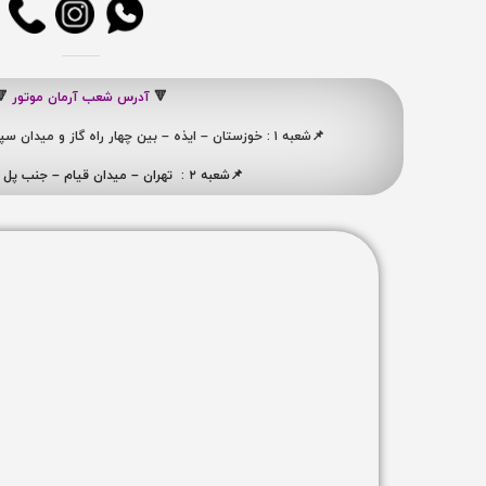
🔻
آدرس شعب آرمان موتور
🔻
📌شعبه ۱ : خوزستان – ایذه – بین چهار راه گاز و میدان سپاه ، نبش کوچه شهید ممبینی
📌شعبه ۲ : تهران – میدان قیام – جنب پل ری – پلاک ۴۱۹