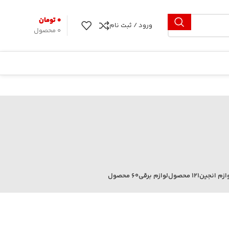
۰
تومان
ورود / ثبت نام
0
محصول
ازم انجین
121 محصول
لوازم برقی
60 محصول