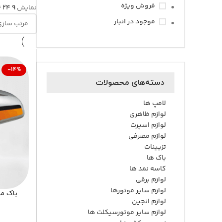
فروش ویژه
نمایش
9
24
6
موجود در انبار
-14%
دسته‌های محصولات
لامپ ها
لوازم ظاهری
لوازم اسپرت
لوازم مصرفی
تزیینات
باک ها
کاسه نمد ها
لوازم برقی
لوازم سایر موتورها
باک موتو
لوازم انجین
لوازم سایر موتورسیکلت ها