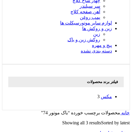
چهار شاخ کلاچ
سر سیلندر
آهن صفحه کلاچ
پمپ روغن
لوازم سایر موتورسیکلت ها
زین و روکش ها
زین
روکش زین و باک
پیچ و مهره
دسته بندی نشده
فیلتر برند محصولات
مکس
3
خانه
محصولات برچسب خورده “باک موتور 74”
Showing all 3 results
Sorted by latest