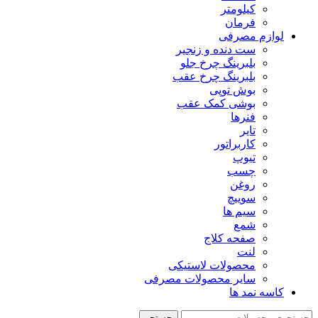
کیلومتر
فرمان
لوازم مصرفی
ست دنده و زنجیر
بلبرینگ چرخ جلو
بلبرینگ چرخ عقب
بوش توپی
بوشی کمک عقب
فنرها
تایر
کاربراتور
تیوپ
چسب
روغن
سوییچ
سیم ها
شمع
صفحه کلاج
لنت
محصولات لاستیکی
سایر محصولات مصرفی
کاسه نمد ها
جستجو