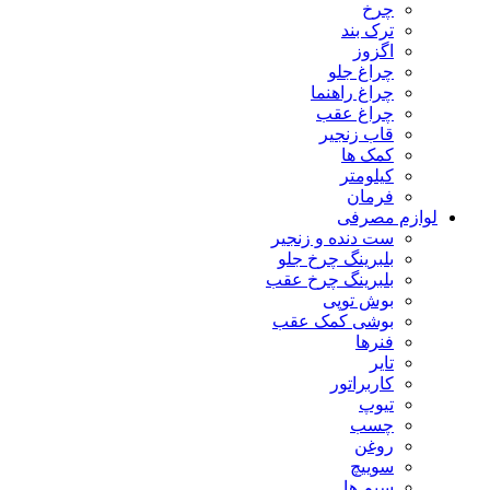
چرخ
ترک بند
اگزوز
چراغ جلو
چراغ راهنما
چراغ عقب
قاب زنجیر
کمک ها
کیلومتر
فرمان
لوازم مصرفی
ست دنده و زنجیر
بلبرینگ چرخ جلو
بلبرینگ چرخ عقب
بوش توپی
بوشی کمک عقب
فنرها
تایر
کاربراتور
تیوپ
چسب
روغن
سوییچ
سیم ها