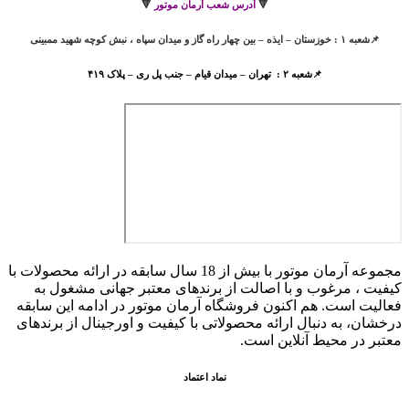
🔻
آدرس شعب آرمان موتور
🔻
📌شعبه ۱ : خوزستان – ایذه – بین چهار راه گاز و میدان سپاه ، نبش کوچه شهید ممبینی
📌شعبه ۲ : تهران – میدان قیام – جنب پل ری – پلاک ۴۱۹
مجموعه آرمان موتور با بیش از 18 سال سابقه در ارائه محصولات با
کيفيت ، مرغوب و با اصالت از برندهای معتبر جهانی مشغول به
فعاليت است. هم اکنون فروشگاه آرمان موتور
در ادامه اين سابقه
درخشان، به دنبال ارائه محصولاتی با کيفيت و اورجينال از برندهای
معتبر در محيط آنلاين است.
نماد اعتماد