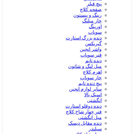
پیچ فیلر
صفحه کلاچ
رینگ و پیستون
خار میلنگ
اورینگ
سوپاپ
دنده بزرگ استارت
گیربکس
واشر انجین
فنر سوپاپ
دنده تایم
میل لنگ و شاتون
اهرم کلاچ
خار سوپاپ
پیچ دنده تایم
سایر لوازم انجین
اسبک بالا
انگشتی
دنده دوقلو استارت
فنر چهار شاخ کلاچ
میل انگشتی
دنده مقابل دیسک
سیلندر