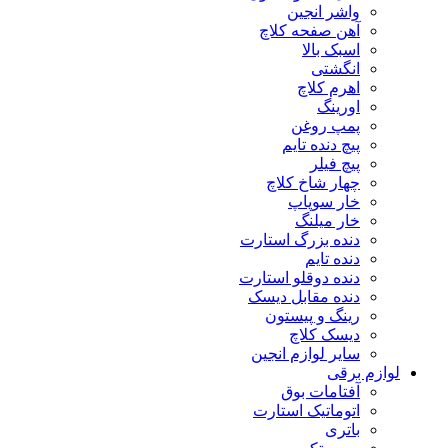
واشر انجین
آهن صفحه کلاچ
اسبک بالا
انگشتی
اهرم کلاچ
اورینگ
پمپ روغن
پیچ دنده تایم
پیچ فیلر
چهار شاخ کلاچ
خار سوپاپ
خار میلنگ
دنده بزرگ استارت
دنده تایم
دنده دوقلو استارت
دنده مقابل دیسک
رینگ و پیستون
دیسک کلاچ
سایر لوازم انجین
لوازم برقی
آفتامات بوق
اتوماتیک استارت
باتری