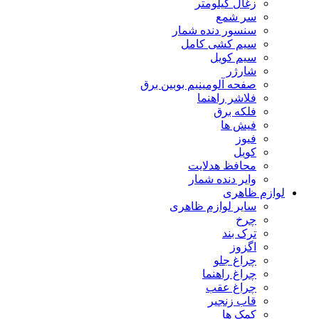
زغال کیلومتر
سر شمع
سنسور دنده شمار
سیم کشی کامل
سیم کویل
شارژر
صفحه آلومینیم بوبین برق
فلاشر راهنما
فلکه برق
فیش ها
فیوز
کویل
محافظ هدلایت
وایر دنده شمار
لوازم ظاهری
سایر لوازم ظاهری
چرخ
ترک بند
اگزوز
چراغ جلو
چراغ راهنما
چراغ عقب
قاب زنجیر
کمک ها