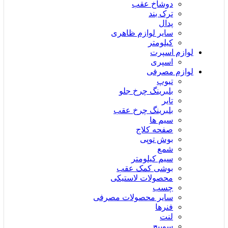
دوشاخ عقب
ترک بند
پدال
سایر لوازم ظاهری
کیلومتر
لوازم اسپرت
اسپری
لوازم مصرفی
تیوپ
بلبرینگ چرخ جلو
تایر
بلبرینگ چرخ عقب
سیم ها
صفحه کلاج
بوش توپی
شمع
سیم کیلومتر
بوشی کمک عقب
محصولات لاستیکی
چسب
سایر محصولات مصرفی
فنرها
لنت
سوییچ