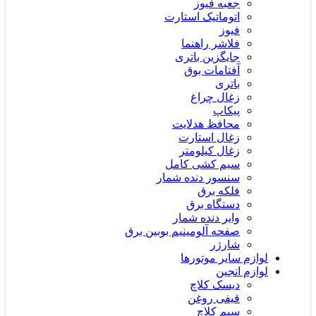
جعبه فیوز
اتوماتیک استارت
فیوز
فلاشر راهنما
جایگزین باتری
آفتامات بوق
باتری
زغال چراغ
پیکاپ
محافظ هدلایت
زغال استارت
زغال کیلومتر
سیم کشی کامل
سنسور دنده شمار
فلکه برق
دستگاه برق
وایر دنده شمار
صفحه آلومینیم بوبین برق
شارژر
لوازم سایر موتورها
لوازم انجین
دیسک کلاچ
قیفی روغن
سیم کلاچ