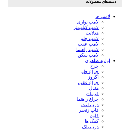
دسته‌های محصولات
لامپ ها
لامپ نواری
لامپ کیلومتر
هدلایت
لامپ جلو
لامپ عقب
لامپ راهنما
لامپ سکن
لوازم ظاهری
چرخ
چراغ جلو
اگزوز
چراغ عقب
هندل
فرمان
چراغ راهنما
درب لنت
قاب زنجیر
قلوه
کمک ها
درب باک