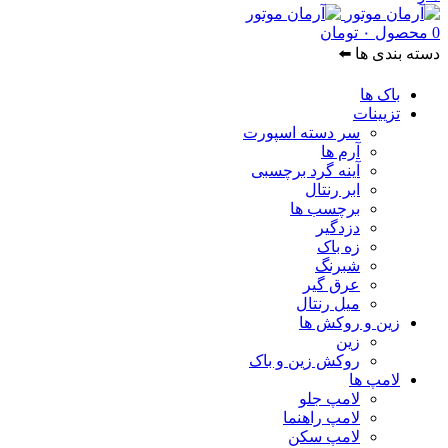
0
محصول
۰
تومان
دسته بندی ها ⬅️
باک ها
تزیینات
سر دسته اسپورت
آرم ها
آینه گرد برچسبی
ابر رنتال
برچسب ها
دزدگیر
زه باک
شبرنگ
عرق گیر
میل رنتال
زین و روکش ها
زین
روکش زین و باک
لامپ ها
لامپ جلو
لامپ راهنما
لامپ سکن