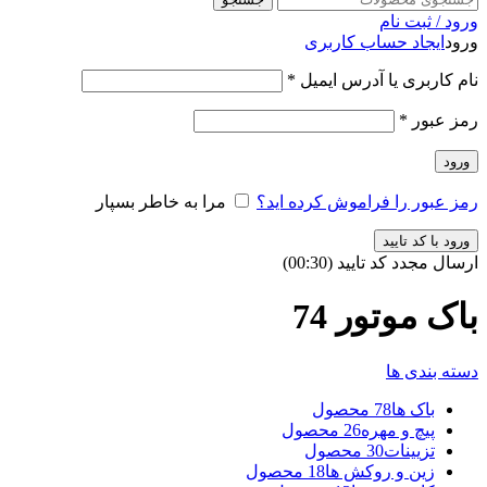
ورود / ثبت نام
ورود
ایجاد حساب کاربری
نام کاربری یا آدرس ایمیل
*
رمز عبور
*
ورود
رمز عبور را فراموش کرده اید؟
مرا به خاطر بسپار
ورود با کد تایید
ارسال مجدد کد تایید
(00:
30
)
باک موتور 74
دسته بندی ها
باک ها
78 محصول
پیچ و مهره
26 محصول
تزیینات
30 محصول
زین و روکش ها
18 محصول