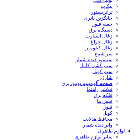
بوبین تکی
پیکاپ
ترانزیستور
جایگزین باتری
جعبه فیوز
دستگاه برق
زغال استارت
زغال چراغ
زغال کیلومتر
سر شمع
سنسور دنده شمار
سیم کشی کامل
سیم کویل
شارژر
صفحه آلومینیم بوبین برق
فلاشر راهنما
فلکه برق
فیش ها
فیوز
کویل
محافظ هدلایت
وایر دنده شمار
لوازم ظاهری
سایر لوازم ظاهری