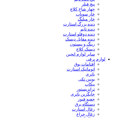
پیچ فیلر
چهار شاخ کلاچ
خار سوپاپ
خار میلنگ
دنده بزرگ استارت
دنده تایم
دنده دوقلو استارت
دنده مقابل دیسک
رینگ و پیستون
دیسک کلاچ
سایر لوازم انجین
لوازم برقی
آفتامات بوق
اتوماتیک استارت
باتری
بوبین تکی
پیکاپ
ترانزیستور
جایگزین باتری
جعبه فیوز
دستگاه برق
زغال استارت
زغال چراغ