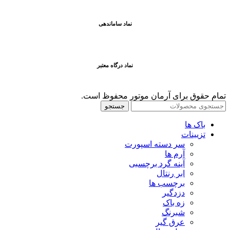
نماد ساماندهی
نماد درگاه معتبر
تمام حقوق برای آرمان موتور محفوظ است.
جستجو
باک ها
تزیینات
سر دسته اسپورت
آرم ها
آینه گرد برچسبی
ابر رنتال
برچسب ها
دزدگیر
زه باک
شبرنگ
عرق گیر