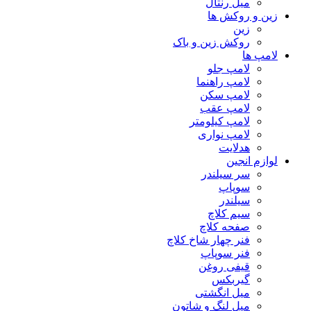
میل رنتال
زین و روکش ها
زین
روکش زین و باک
لامپ ها
لامپ جلو
لامپ راهنما
لامپ سکن
لامپ عقب
لامپ کیلومتر
لامپ نواری
هدلایت
لوازم انجین
سر سیلندر
سوپاپ
سیلندر
سیم کلاچ
صفحه کلاچ
فنر چهار شاخ کلاچ
فنر سوپاپ
قیفی روغن
گیربکس
میل انگشتی
میل لنگ و شاتون