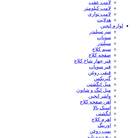
لامپ عقب
لامپ کیلومتر
لامپ نواری
هدلایت
لوازم انجین
سر سیلندر
سوپاپ
سیلندر
سیم کلاچ
صفحه کلاچ
فنر چهار شاخ کلاچ
فنر سوپاپ
قیفی روغن
گیربکس
میل انگشتی
میل لنگ و شاتون
واشر انجین
آهن صفحه کلاچ
اسبک بالا
انگشتی
اهرم کلاچ
اورینگ
پمپ روغن
پیچ دنده تایم