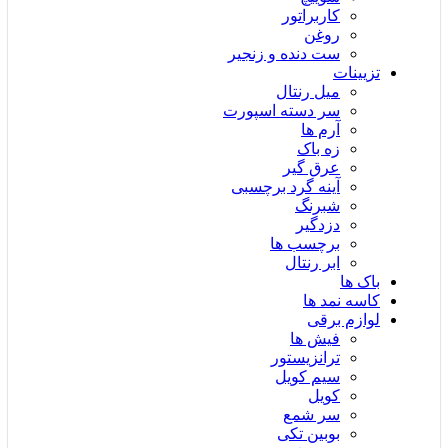
کاربراتور
روغن
ست دنده و زنجیر
تزیینات
میل رنتال
سر دسته اسپورت
آرم ها
زه باک
عرق گیر
آینه گرد برچسبی
شبرنگ
دزدگیر
برچسب ها
ابر رنتال
باک ها
کاسه نمد ها
لوازم برقی
فیش ها
ترانزیستور
سیم کویل
کویل
سر شمع
بوبین تکی