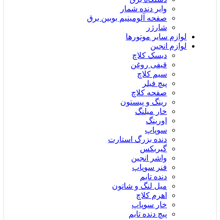
وایر دنده شمار
صفحه آلومینیم بوبین برق
شارژر
لوازم سایر موتورها
لوازم انجین
دیسک کلاچ
قیفی روغن
سیم کلاچ
پیچ فیلر
صفحه کلاچ
رینگ و پیستون
خار میلنگ
اورینگ
سوپاپ
دنده بزرگ استارت
گیربکس
واشر انجین
فنر سوپاپ
دنده تایم
میل لنگ و شاتون
اهرم کلاچ
خار سوپاپ
پیچ دنده تایم