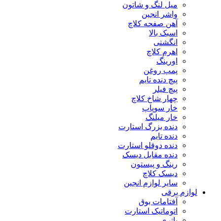
میل لنگ و شاتون
واشر انجین
آهن صفحه کلاچ
اسبک بالا
انگشتی
اهرم کلاچ
اورینگ
پمپ روغن
پیچ دنده تایم
پیچ فیلر
چهار شاخ کلاچ
خار سوپاپ
خار میلنگ
دنده بزرگ استارت
دنده تایم
دنده دوقلو استارت
دنده مقابل دیسک
رینگ و پیستون
دیسک کلاچ
سایر لوازم انجین
لوازم برقی
آفتامات بوق
اتوماتیک استارت
باتری