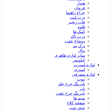
هندل
فرمان
چراغ راهنما
درب لنت
قاب زنجیر
قلوه
کمک ها
درب باک
دوشاخ عقب
ترک بند
پدال
سایر لوازم ظاهری
کیلومتر
لوازم اسپرت
اسپری
لوازم مصرفی
تیوپ
بلبرینگ چرخ جلو
تایر
بلبرینگ چرخ عقب
سیم ها
صفحه کلاج
بوش توپی