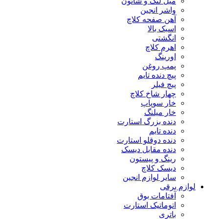
میل لنگ و شاتون
واشر انجین
آهن صفحه کلاچ
اسبک بالا
انگشتی
اهرم کلاچ
اورینگ
پمپ روغن
پیچ دنده تایم
پیچ فیلر
چهار شاخ کلاچ
خار سوپاپ
خار میلنگ
دنده بزرگ استارت
دنده تایم
دنده دوقلو استارت
دنده مقابل دیسک
رینگ و پیستون
دیسک کلاچ
سایر لوازم انجین
لوازم برقی
آفتامات بوق
اتوماتیک استارت
باتری