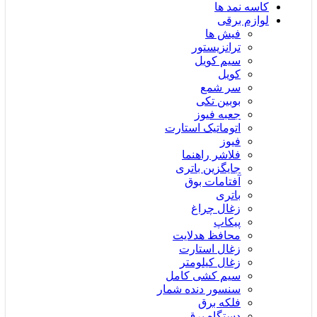
کاسه نمد ها
لوازم برقی
فیش ها
ترانزیستور
سیم کویل
کویل
سر شمع
بوبین تکی
جعبه فیوز
اتوماتیک استارت
فیوز
فلاشر راهنما
جایگزین باتری
آفتامات بوق
باتری
زغال چراغ
پیکاپ
محافظ هدلایت
زغال استارت
زغال کیلومتر
سیم کشی کامل
سنسور دنده شمار
فلکه برق
دستگاه برق