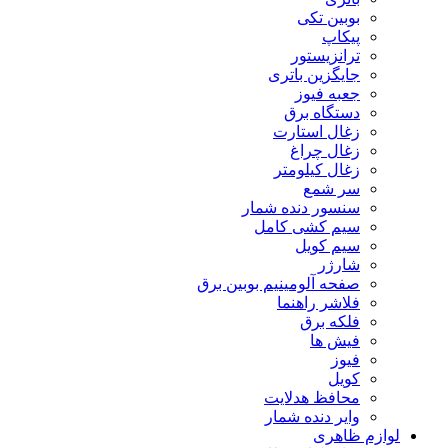
بوبین تکی
پیکاپ
ترانزیستور
جایگزین باتری
جعبه فیوز
دستگاه برق
زغال استارت
زغال چراغ
زغال کیلومتر
سر شمع
سنسور دنده شمار
سیم کشی کامل
سیم کویل
شارژر
صفحه آلومینیم بوبین برق
فلاشر راهنما
فلکه برق
فیش ها
فیوز
کویل
محافظ هدلایت
وایر دنده شمار
لوازم ظاهری