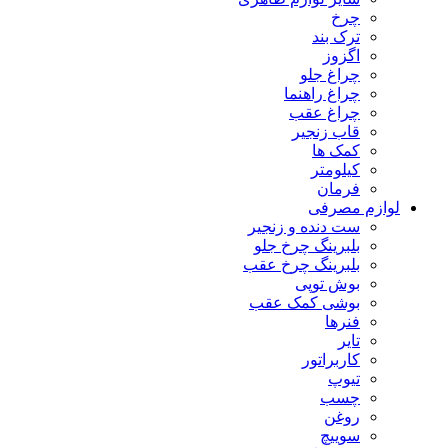
چرخ
ترک بند
اگزوز
چراغ جلو
چراغ راهنما
چراغ عقب
قاب زنجیر
کمک ها
کیلومتر
فرمان
لوازم مصرفی
ست دنده و زنجیر
بلبرینگ چرخ جلو
بلبرینگ چرخ عقب
بوش توپی
بوشی کمک عقب
فنرها
تایر
کاربراتور
تیوپ
چسب
روغن
سوییچ