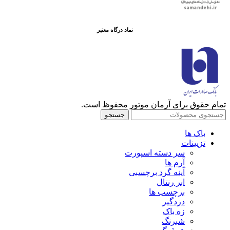
نماد درگاه معتبر
تمام حقوق برای آرمان موتور محفوظ است.
جستجو
باک ها
تزیینات
سر دسته اسپورت
آرم ها
آینه گرد برچسبی
ابر رنتال
برچسب ها
دزدگیر
زه باک
شبرنگ