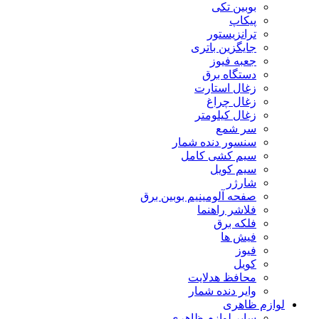
بوبین تکی
پیکاپ
ترانزیستور
جایگزین باتری
جعبه فیوز
دستگاه برق
زغال استارت
زغال چراغ
زغال کیلومتر
سر شمع
سنسور دنده شمار
سیم کشی کامل
سیم کویل
شارژر
صفحه آلومینیم بوبین برق
فلاشر راهنما
فلکه برق
فیش ها
فیوز
کویل
محافظ هدلایت
وایر دنده شمار
لوازم ظاهری
سایر لوازم ظاهری