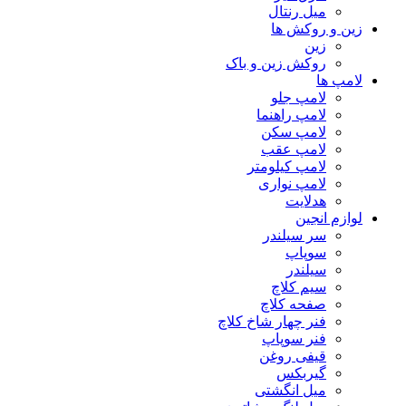
میل رنتال
زین و روکش ها
زین
روکش زین و باک
لامپ ها
لامپ جلو
لامپ راهنما
لامپ سکن
لامپ عقب
لامپ کیلومتر
لامپ نواری
هدلایت
لوازم انجین
سر سیلندر
سوپاپ
سیلندر
سیم کلاچ
صفحه کلاچ
فنر چهار شاخ کلاچ
فنر سوپاپ
قیفی روغن
گیربکس
میل انگشتی