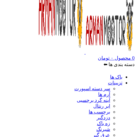
0
محصول
۰
تومان
دسته بندی ها ⬅️
باک ها
تزیینات
سر دسته اسپورت
آرم ها
آینه گرد برچسبی
ابر رنتال
برچسب ها
دزدگیر
زه باک
شبرنگ
عرق گیر