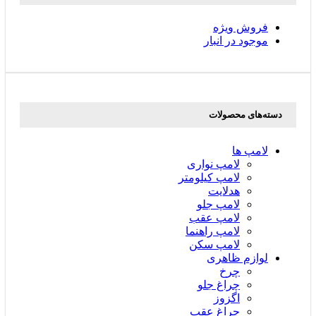
فروش ویژه
موجود در انبار
دسته‌های محصولات
لامپ ها
لامپ نواری
لامپ کیلومتر
هدلایت
لامپ جلو
لامپ عقب
لامپ راهنما
لامپ سکن
لوازم ظاهری
چرخ
چراغ جلو
اگزوز
چراغ عقب