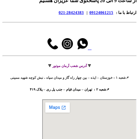
از ساعت 9 الی 20 پاسخگوی شما عزیزان هستیم
ارتباط با ما :
09124061215
|
28424383-021
🔻
آدرس شعب آرمان موتور
🔻
📌شعبه ۱ : خوزستان – ایذه – بین چهار راه گاز و میدان سپاه ، نبش کوچه شهید ممبینی
📌شعبه ۲ : تهران – میدان قیام – جنب پل ری – پلاک ۴۱۹