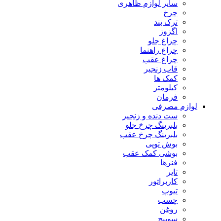
سایر لوازم ظاهری
چرخ
ترک بند
اگزوز
چراغ جلو
چراغ راهنما
چراغ عقب
قاب زنجیر
کمک ها
کیلومتر
فرمان
لوازم مصرفی
ست دنده و زنجیر
بلبرینگ چرخ جلو
بلبرینگ چرخ عقب
بوش توپی
بوشی کمک عقب
فنرها
تایر
کاربراتور
تیوپ
چسب
روغن
سوییچ