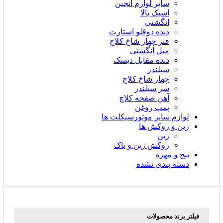
سایر لوازم انجین
اسبک بالا
انگشتی
دنده دوقلو استارت
فنر چهار شاخ کلاچ
میل انگشتی
دنده مقابل دیسک
سیلندر
چهار شاخ کلاچ
سر سیلندر
آهن صفحه کلاچ
پمپ روغن
لوازم سایر موتورسیکلت ها
زین و روکش ها
زین
روکش زین و باک
پیچ و مهره
دسته بندی نشده
فیلتر برند محصولات