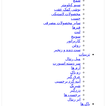
شمع
سیم کیلومتر
بوشی کمک عقب
محصولات لاستیکی
چسب
سایر محصولات مصرفی
فنرها
لنت
سوییچ
کاربراتور
روغن
ست دنده و زنجیر
تزیینات
میل رنتال
سر دسته اسپورت
آرم ها
زه باک
عرق گیر
آینه گرد برچسبی
شبرنگ
دزدگیر
برچسب ها
ابر رنتال
باک ها