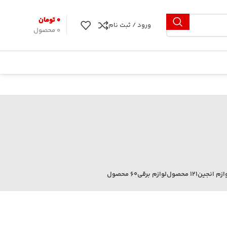
۰
تومان
ورود / ثبت نام
0
محصول
ازم انجین
121 محصول
لوازم برقی
60 محصول