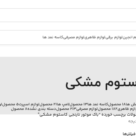
م انجین
لوازم برقی
لوازم ظاهری
لوازم مصرفی
کاسه نمد ها
استوم مشکی
کش ها
18 محصول
کاسه نمد ها
13 محصول
لامپ ها
21 محصول
لوازم اسپرت
5 محصول
لو
ازم ظاهری
182 محصول
لوازم مصرفی
213 محصول
دسته بندی نشده
8 محصول
لات برچسب خورده “باک موتور نارنجی کاستوم مشکی”
یجه
یلترها