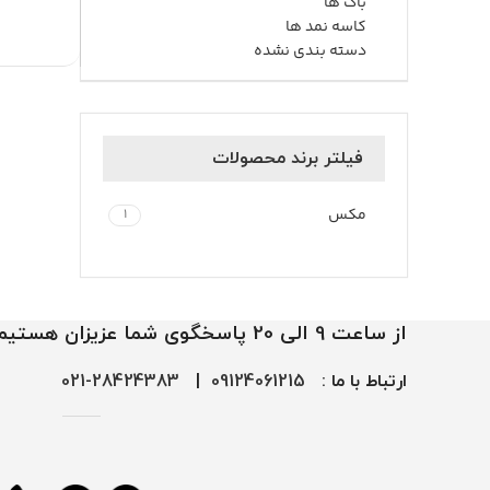
باک ها
کاسه نمد ها
دسته بندی نشده
فیلتر برند محصولات
مکس
1
از ساعت 9 الی 20 پاسخگوی شما عزیزان هستیم
ارتباط با ما :
09124061215
|
28424383-021