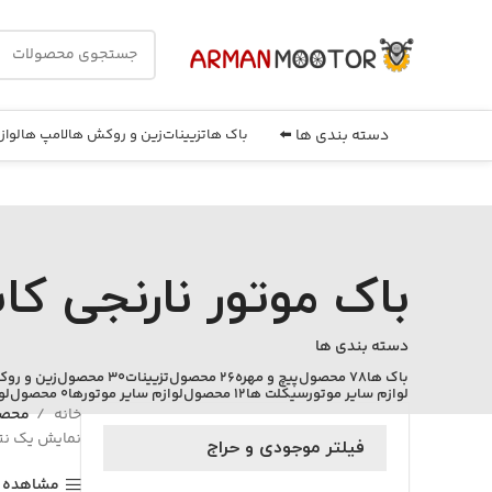
دسته بندی ها ⬅️
باک ها
تزیینات
زین و روکش ها
لامپ ها
لواز
باک موتور نارنجی ک
دسته بندی ها
باک ها
78 محصول
پیچ و مهره
26 محصول
تزیینات
30 محصول
زین و رو
لوازم سایر موتورسیکلت ها
12 محصول
لوازم سایر موتورها
0 محصول
لو
خانه
محصو
نمایش یک نت
فیلتر موجودی و حراج
مشاهده ف