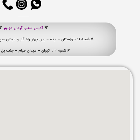
🔻
آدرس شعب آرمان موتور
🔻
📌شعبه ۱ : خوزستان – ایذه – بین چهار راه گاز و میدان سپاه ، نبش کوچه شهید ممبینی
📌شعبه ۲ : تهران – میدان قیام – جنب پل ری – پلاک ۴۱۹