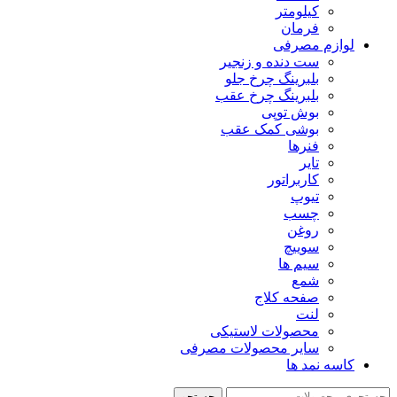
کیلومتر
فرمان
لوازم مصرفی
ست دنده و زنجیر
بلبرینگ چرخ جلو
بلبرینگ چرخ عقب
بوش توپی
بوشی کمک عقب
فنرها
تایر
کاربراتور
تیوپ
چسب
روغن
سوییچ
سیم ها
شمع
صفحه کلاج
لنت
محصولات لاستیکی
سایر محصولات مصرفی
کاسه نمد ها
جستجو