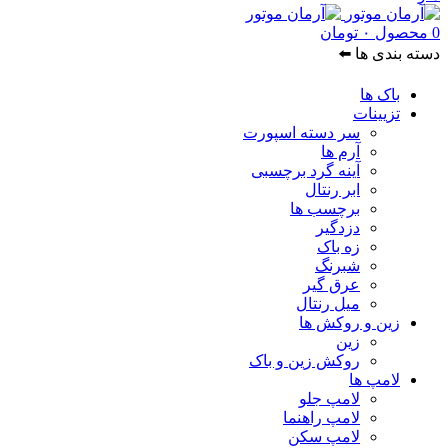
0
محصول
۰
تومان
دسته بندی ها ⬅️
باک ها
تزیینات
سر دسته اسپورت
آرم ها
آینه گرد برچسبی
ابر رنتال
برچسب ها
دزدگیر
زه باک
شبرنگ
عرق گیر
میل رنتال
زین و روکش ها
زین
روکش زین و باک
لامپ ها
لامپ جلو
لامپ راهنما
لامپ سکن