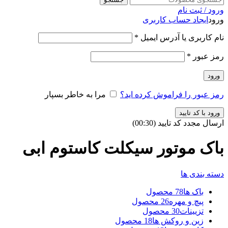
ورود / ثبت نام
ورود
ایجاد حساب کاربری
نام کاربری یا آدرس ایمیل
*
رمز عبور
*
ورود
رمز عبور را فراموش کرده اید؟
مرا به خاطر بسپار
ورود با کد تایید
ارسال مجدد کد تایید
(00:
30
)
باک موتور سیکلت کاستوم ابی
دسته بندی ها
باک ها
78 محصول
پیچ و مهره
26 محصول
تزیینات
30 محصول
زین و روکش ها
18 محصول