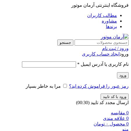
فروشگاه اینترنتی آرمان موتور
مطالب کاربران
مشاوره
برندها
جستجو
ورود / ثبت نام
ورود
ایجاد حساب کاربری
نام کاربری یا آدرس ایمیل
*
ورود
رمز عبور را فراموش کرده اید؟
مرا به خاطر بسپار
ورود با کد تایید
ارسال مجدد کد تایید
(00:
30
)
0
مقایسه
0
علاقه مندی
0
محصول
۰
تومان
منو