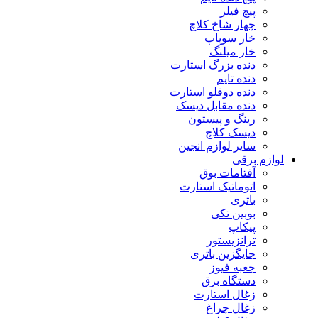
پیچ فیلر
چهار شاخ کلاچ
خار سوپاپ
خار میلنگ
دنده بزرگ استارت
دنده تایم
دنده دوقلو استارت
دنده مقابل دیسک
رینگ و پیستون
دیسک کلاچ
سایر لوازم انجین
لوازم برقی
آفتامات بوق
اتوماتیک استارت
باتری
بوبین تکی
پیکاپ
ترانزیستور
جایگزین باتری
جعبه فیوز
دستگاه برق
زغال استارت
زغال چراغ