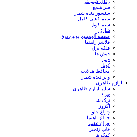
زغال کیلومتر
سر شمع
سنسور دنده شمار
سیم کشی کامل
سیم کویل
شارژر
صفحه آلومینیم بوبین برق
فلاشر راهنما
فلکه برق
فیش ها
فیوز
کویل
محافظ هدلایت
وایر دنده شمار
لوازم ظاهری
سایر لوازم ظاهری
چرخ
ترک بند
اگزوز
چراغ جلو
چراغ راهنما
چراغ عقب
قاب زنجیر
کمک ها