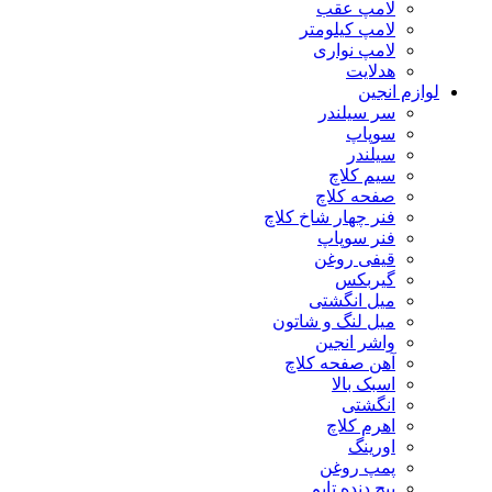
لامپ عقب
لامپ کیلومتر
لامپ نواری
هدلایت
لوازم انجین
سر سیلندر
سوپاپ
سیلندر
سیم کلاچ
صفحه کلاچ
فنر چهار شاخ کلاچ
فنر سوپاپ
قیفی روغن
گیربکس
میل انگشتی
میل لنگ و شاتون
واشر انجین
آهن صفحه کلاچ
اسبک بالا
انگشتی
اهرم کلاچ
اورینگ
پمپ روغن
پیچ دنده تایم