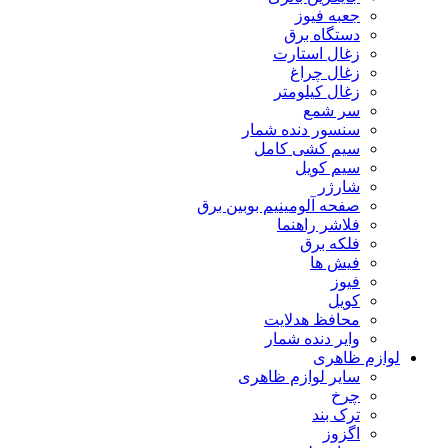
جعبه فیوز
دستگاه برق
زغال استارت
زغال چراغ
زغال کیلومتر
سر شمع
سنسور دنده شمار
سیم کشی کامل
سیم کویل
شارژر
صفحه آلومینیم بوبین برق
فلاشر راهنما
فلکه برق
فیش ها
فیوز
کویل
محافظ هدلایت
وایر دنده شمار
لوازم ظاهری
سایر لوازم ظاهری
چرخ
ترک بند
اگزوز