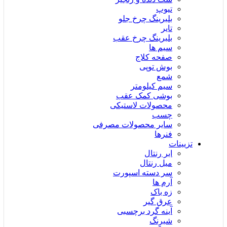
تیوپ
بلبرینگ چرخ جلو
تایر
بلبرینگ چرخ عقب
سیم ها
صفحه کلاج
بوش توپی
شمع
سیم کیلومتر
بوشی کمک عقب
محصولات لاستیکی
چسب
سایر محصولات مصرفی
فنرها
تزیینات
ابر رنتال
میل رنتال
سر دسته اسپورت
آرم ها
زه باک
عرق گیر
آینه گرد برچسبی
شبرنگ