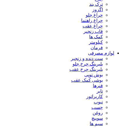
ترک بند
اگزوز
چراغ جلو
چراغ راهنما
چراغ عقب
قاب زنجیر
کمک ها
کیلومتر
فرمان
لوازم مصرفی
ست دنده و زنجیر
بلبرینگ چرخ جلو
بلبرینگ چرخ عقب
بوش توپی
بوشی کمک عقب
فنرها
تایر
کاربراتور
تیوپ
چسب
روغن
سوییچ
سیم ها