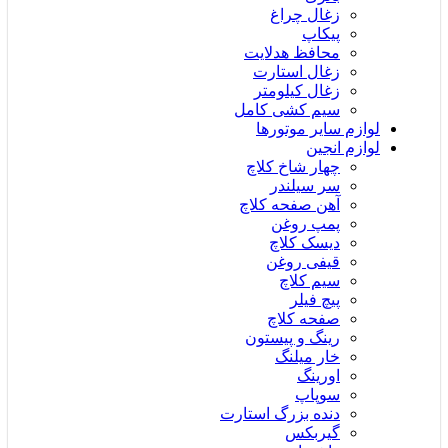
زغال چراغ
پیکاپ
محافظ هدلایت
زغال استارت
زغال کیلومتر
سیم کشی کامل
لوازم سایر موتورها
لوازم انجین
چهار شاخ کلاچ
سر سیلندر
آهن صفحه کلاچ
پمپ روغن
دیسک کلاچ
قیفی روغن
سیم کلاچ
پیچ فیلر
صفحه کلاچ
رینگ و پیستون
خار میلنگ
اورینگ
سوپاپ
دنده بزرگ استارت
گیربکس