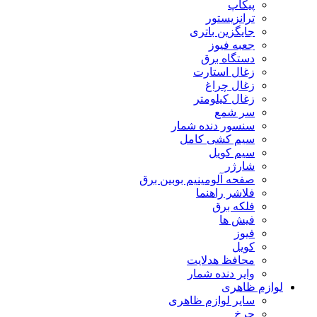
پیکاپ
ترانزیستور
جایگزین باتری
جعبه فیوز
دستگاه برق
زغال استارت
زغال چراغ
زغال کیلومتر
سر شمع
سنسور دنده شمار
سیم کشی کامل
سیم کویل
شارژر
صفحه آلومینیم بوبین برق
فلاشر راهنما
فلکه برق
فیش ها
فیوز
کویل
محافظ هدلایت
وایر دنده شمار
لوازم ظاهری
سایر لوازم ظاهری
چرخ