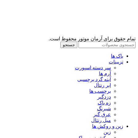
تمام حقوق برای آرمان موتور محفوظ است.
جستجو
باک ها
تزیینات
سر دسته اسپورت
آرم ها
آینه گرد برچسبی
ابر رنتال
برچسب ها
دزدگیر
زه باک
شبرنگ
عرق گیر
میل رنتال
زین و روکش ها
زین
روکش زین و باک