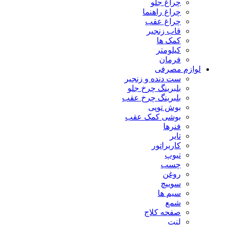
چراغ جلو
چراغ راهنما
چراغ عقب
قاب زنجیر
کمک ها
کیلومتر
فرمان
لوازم مصرفی
ست دنده و زنجیر
بلبرینگ چرخ جلو
بلبرینگ چرخ عقب
بوش توپی
بوشی کمک عقب
فنرها
تایر
کاربراتور
تیوپ
چسب
روغن
سوییچ
سیم ها
شمع
صفحه کلاج
لنت