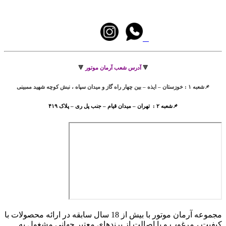
🔻
آدرس شعب آرمان موتور
🔻
📌شعبه ۱ : خوزستان – ایذه – بین چهار راه گاز و میدان سپاه ، نبش کوچه شهید ممبینی
📌شعبه ۲ : تهران – میدان قیام – جنب پل ری – پلاک ۴۱۹
مجموعه آرمان موتور با بیش از 18 سال سابقه در ارائه محصولات با
کيفيت ، مرغوب و با اصالت از برندهای معتبر جهانی مشغول به