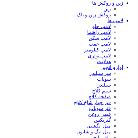
زین و روکش ها
زین
روکش زین و باک
لامپ ها
لامپ جلو
لامپ راهنما
لامپ سکن
لامپ عقب
لامپ کیلومتر
لامپ نواری
هدلایت
لوازم انجین
سر سیلندر
سوپاپ
سیلندر
سیم کلاچ
صفحه کلاچ
فنر چهار شاخ کلاچ
فنر سوپاپ
قیفی روغن
گیربکس
میل انگشتی
میل لنگ و شاتون
واشر انجین