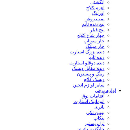
انگشتی
اهرم کلاچ
اورینگ
پمپ روغن
پیچ دنده تایم
پیچ فیلر
چهار شاخ کلاچ
خار سوپاپ
خار میلنگ
دنده بزرگ استارت
دنده تایم
دنده دوقلو استارت
دنده مقابل دیسک
رینگ و پیستون
دیسک کلاچ
سایر لوازم انجین
لوازم برقی
آفتامات بوق
اتوماتیک استارت
باتری
بوبین تکی
پیکاپ
ترانزیستور
جایگزین باتری