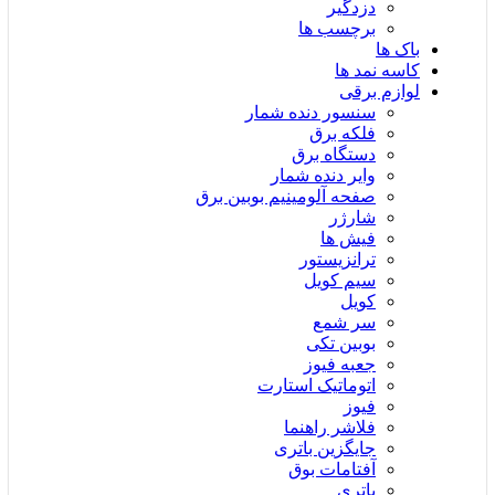
دزدگیر
برچسب ها
باک ها
کاسه نمد ها
لوازم برقی
سنسور دنده شمار
فلکه برق
دستگاه برق
وایر دنده شمار
صفحه آلومینیم بوبین برق
شارژر
فیش ها
ترانزیستور
سیم کویل
کویل
سر شمع
بوبین تکی
جعبه فیوز
اتوماتیک استارت
فیوز
فلاشر راهنما
جایگزین باتری
آفتامات بوق
باتری