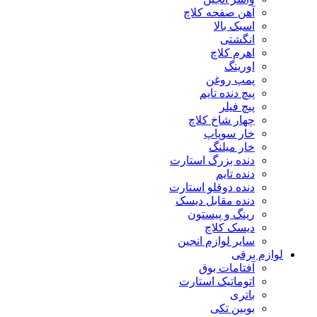
آهن صفحه کلاچ
اسبک بالا
انگشتی
اهرم کلاچ
اورینگ
پمپ روغن
پیچ دنده تایم
پیچ فیلر
چهار شاخ کلاچ
خار سوپاپ
خار میلنگ
دنده بزرگ استارت
دنده تایم
دنده دوقلو استارت
دنده مقابل دیسک
رینگ و پیستون
دیسک کلاچ
سایر لوازم انجین
لوازم برقی
آفتامات بوق
اتوماتیک استارت
باتری
بوبین تکی