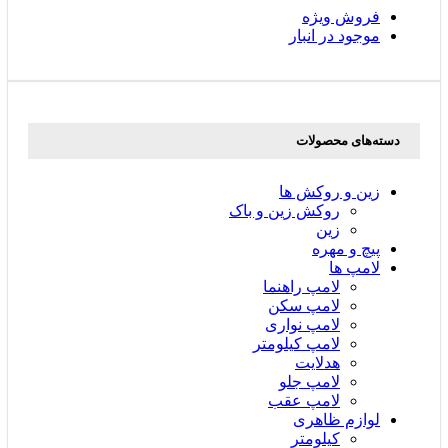
فروش ویژه
موجود در انبار
دسته‌های محصولات
زین و روکش ها
روکش زین و باک
زین
پیچ و مهره
لامپ ها
لامپ راهنما
لامپ سکن
لامپ نواری
لامپ کیلومتر
هدلایت
لامپ جلو
لامپ عقب
لوازم ظاهری
کیلومتر