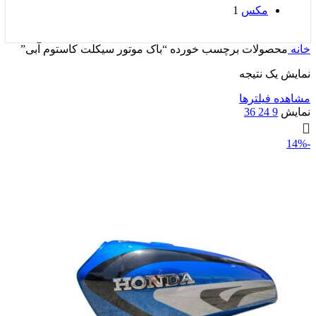
مکس
1
خانه
محصولات برچسب خورده “باک موتور سیکلت کاستوم آبی”
نمایش یک نتیجه
مشاهده فیلترها
نمایش
9
24
36
-14%