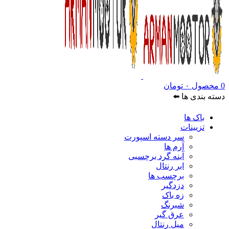
0
محصول
۰
تومان
دسته بندی ها ⬅️
باک ها
تزیینات
سر دسته اسپورت
آرم ها
آینه گرد برچسبی
ابر رنتال
برچسب ها
دزدگیر
زه باک
شبرنگ
عرق گیر
میل رنتال