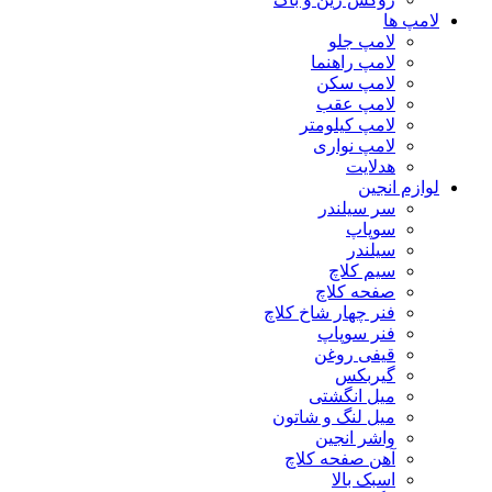
لامپ ها
لامپ جلو
لامپ راهنما
لامپ سکن
لامپ عقب
لامپ کیلومتر
لامپ نواری
هدلایت
لوازم انجین
سر سیلندر
سوپاپ
سیلندر
سیم کلاچ
صفحه کلاچ
فنر چهار شاخ کلاچ
فنر سوپاپ
قیفی روغن
گیربکس
میل انگشتی
میل لنگ و شاتون
واشر انجین
آهن صفحه کلاچ
اسبک بالا