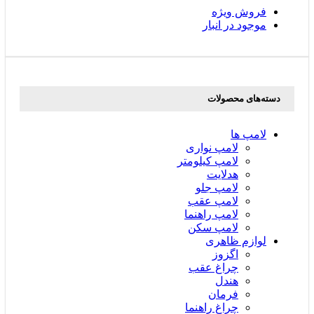
فروش ویژه
موجود در انبار
دسته‌های محصولات
لامپ ها
لامپ نواری
لامپ کیلومتر
هدلایت
لامپ جلو
لامپ عقب
لامپ راهنما
لامپ سکن
لوازم ظاهری
اگزوز
چراغ عقب
هندل
فرمان
چراغ راهنما