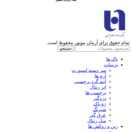
تمام حقوق برای آرمان موتور محفوظ است.
جستجو
باک ها
تزیینات
سر دسته اسپورت
آرم ها
آینه گرد برچسبی
ابر رنتال
برچسب ها
دزدگیر
زه باک
شبرنگ
عرق گیر
میل رنتال
زین و روکش ها
زین