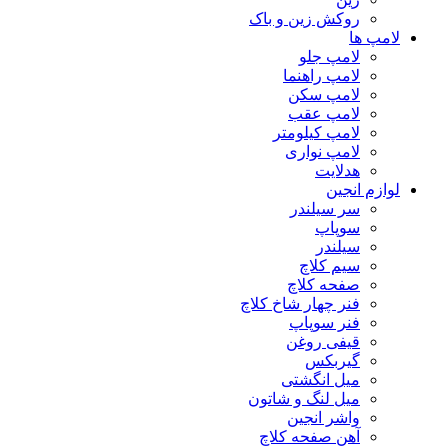
روکش زین و باک
لامپ ها
لامپ جلو
لامپ راهنما
لامپ سکن
لامپ عقب
لامپ کیلومتر
لامپ نواری
هدلایت
لوازم انجین
سر سیلندر
سوپاپ
سیلندر
سیم کلاچ
صفحه کلاچ
فنر چهار شاخ کلاچ
فنر سوپاپ
قیفی روغن
گیربکس
میل انگشتی
میل لنگ و شاتون
واشر انجین
آهن صفحه کلاچ