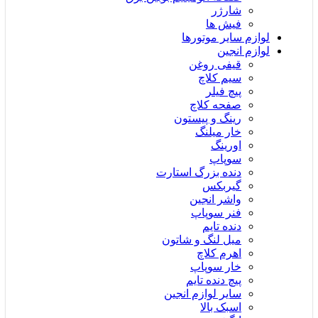
شارژر
فیش ها
لوازم سایر موتورها
لوازم انجین
قیفی روغن
سیم کلاچ
پیچ فیلر
صفحه کلاچ
رینگ و پیستون
خار میلنگ
اورینگ
سوپاپ
دنده بزرگ استارت
گیربکس
واشر انجین
فنر سوپاپ
دنده تایم
میل لنگ و شاتون
اهرم کلاچ
خار سوپاپ
پیچ دنده تایم
سایر لوازم انجین
اسبک بالا