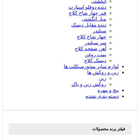
انگشتی
دنده دوقلو استارت
فنر چهار شاخ کلاچ
میل انگشتی
دنده مقابل دیسک
سیلندر
چهار شاخ کلاچ
سر سیلندر
آهن صفحه کلاچ
پمپ روغن
دیسک کلاچ
لوازم سایر موتورسیکلت ها
زین و روکش ها
زین
روکش زین و باک
پیچ و مهره
دسته بندی نشده
فیلتر برند محصولات