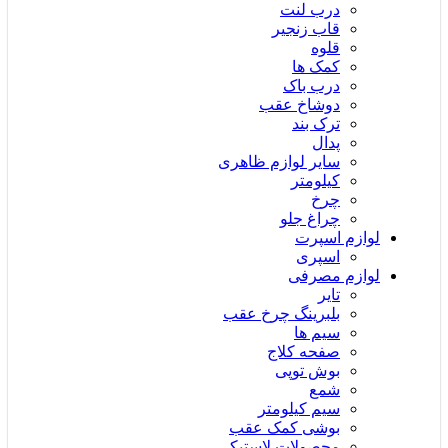
درب لنت
قاب زنجیر
قلوه
کمک ها
درب باک
دوشاخ عقب
ترک بند
پدال
سایر لوازم ظاهری
کیلومتر
چرخ
چراغ جلو
لوازم اسپرت
اسپری
لوازم مصرفی
تایر
بلبرینگ چرخ عقب
سیم ها
صفحه کلاج
بوش توپی
شمع
سیم کیلومتر
بوشی کمک عقب
محصولات لاستیکی