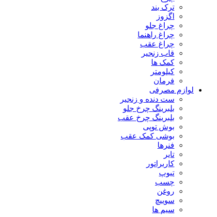
ترک بند
اگزوز
چراغ جلو
چراغ راهنما
چراغ عقب
قاب زنجیر
کمک ها
کیلومتر
فرمان
لوازم مصرفی
ست دنده و زنجیر
بلبرینگ چرخ جلو
بلبرینگ چرخ عقب
بوش توپی
بوشی کمک عقب
فنرها
تایر
کاربراتور
تیوپ
چسب
روغن
سوییچ
سیم ها