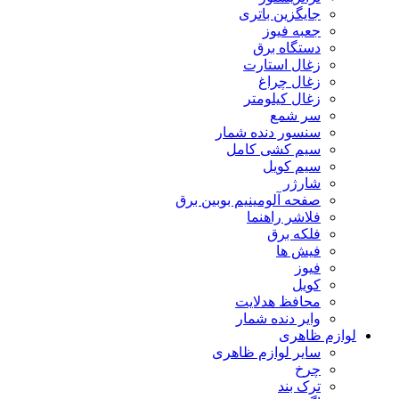
جایگزین باتری
جعبه فیوز
دستگاه برق
زغال استارت
زغال چراغ
زغال کیلومتر
سر شمع
سنسور دنده شمار
سیم کشی کامل
سیم کویل
شارژر
صفحه آلومینیم بوبین برق
فلاشر راهنما
فلکه برق
فیش ها
فیوز
کویل
محافظ هدلایت
وایر دنده شمار
لوازم ظاهری
سایر لوازم ظاهری
چرخ
ترک بند