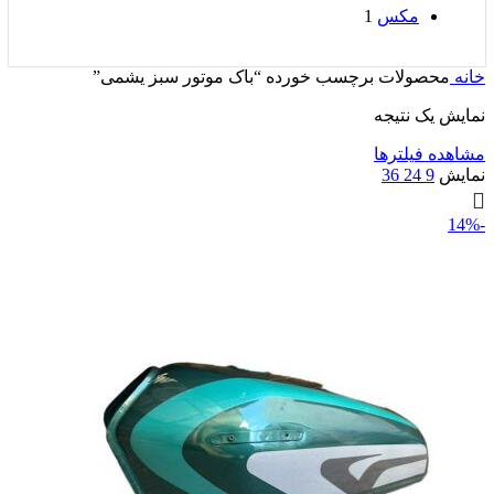
مکس
1
خانه
محصولات برچسب خورده “باک موتور سبز یشمی”
نمایش یک نتیجه
مشاهده فیلترها
نمایش
9
24
36
-14%