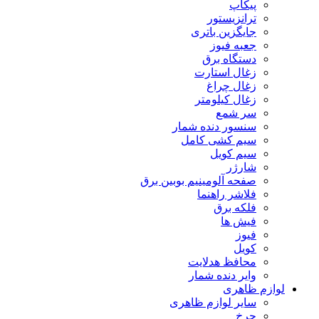
پیکاپ
ترانزیستور
جایگزین باتری
جعبه فیوز
دستگاه برق
زغال استارت
زغال چراغ
زغال کیلومتر
سر شمع
سنسور دنده شمار
سیم کشی کامل
سیم کویل
شارژر
صفحه آلومینیم بوبین برق
فلاشر راهنما
فلکه برق
فیش ها
فیوز
کویل
محافظ هدلایت
وایر دنده شمار
لوازم ظاهری
سایر لوازم ظاهری
چرخ