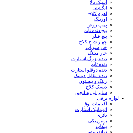
اسبک بالا
انگشتی
اهرم کلاچ
اورینگ
پمپ روغن
پیچ دنده تایم
پیچ فیلر
چهار شاخ کلاچ
خار سوپاپ
خار میلنگ
دنده بزرگ استارت
دنده تایم
دنده دوقلو استارت
دنده مقابل دیسک
رینگ و پیستون
دیسک کلاچ
سایر لوازم انجین
لوازم برقی
آفتامات بوق
اتوماتیک استارت
باتری
بوبین تکی
پیکاپ
ترانزیستور