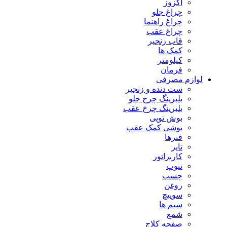
اگزوز
چراغ جلو
چراغ راهنما
چراغ عقب
قاب زنجیر
کمک ها
کیلومتر
فرمان
لوازم مصرفی
ست دنده و زنجیر
بلبرینگ چرخ جلو
بلبرینگ چرخ عقب
بوش توپی
بوشی کمک عقب
فنرها
تایر
کاربراتور
تیوپ
چسب
روغن
سوییچ
سیم ها
شمع
صفحه کلاج