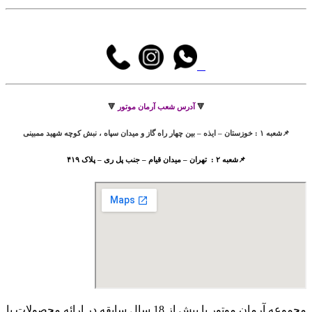
🔻
آدرس شعب آرمان موتور
🔻
📌شعبه ۱ : خوزستان – ایذه – بین چهار راه گاز و میدان سپاه ، نبش کوچه شهید ممبینی
📌شعبه ۲ : تهران – میدان قیام – جنب پل ری – پلاک ۴۱۹
مجموعه آرمان موتور با بیش از 18 سال سابقه در ارائه محصولات با