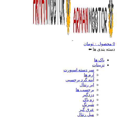
0
محصول
۰
تومان
دسته بندی ها ⬅️
باک ها
تزیینات
سر دسته اسپورت
آرم ها
آینه گرد برچسبی
ابر رنتال
برچسب ها
دزدگیر
زه باک
شبرنگ
عرق گیر
میل رنتال