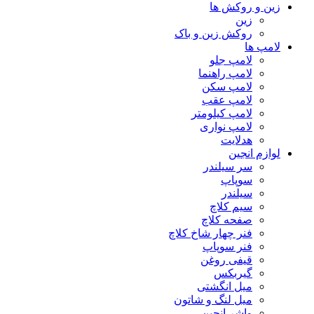
زین و روکش ها
زین
روکش زین و باک
لامپ ها
لامپ جلو
لامپ راهنما
لامپ سکن
لامپ عقب
لامپ کیلومتر
لامپ نواری
هدلایت
لوازم انجین
سر سیلندر
سوپاپ
سیلندر
سیم کلاچ
صفحه کلاچ
فنر چهار شاخ کلاچ
فنر سوپاپ
قیفی روغن
گیربکس
میل انگشتی
میل لنگ و شاتون
واشر انجین