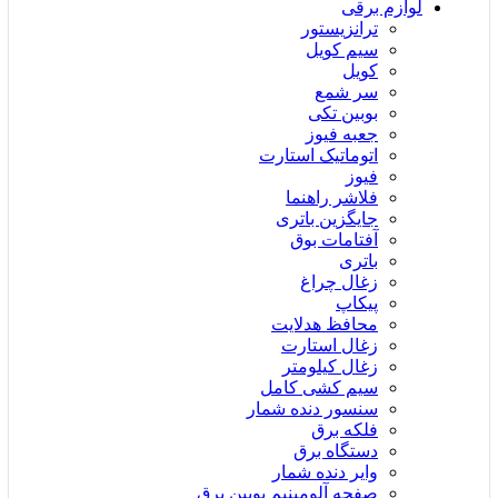
لوازم برقی
ترانزیستور
سیم کویل
کویل
سر شمع
بوبین تکی
جعبه فیوز
اتوماتیک استارت
فیوز
فلاشر راهنما
جایگزین باتری
آفتامات بوق
باتری
زغال چراغ
پیکاپ
محافظ هدلایت
زغال استارت
زغال کیلومتر
سیم کشی کامل
سنسور دنده شمار
فلکه برق
دستگاه برق
وایر دنده شمار
صفحه آلومینیم بوبین برق