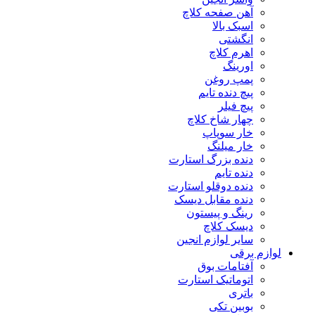
آهن صفحه کلاچ
اسبک بالا
انگشتی
اهرم کلاچ
اورینگ
پمپ روغن
پیچ دنده تایم
پیچ فیلر
چهار شاخ کلاچ
خار سوپاپ
خار میلنگ
دنده بزرگ استارت
دنده تایم
دنده دوقلو استارت
دنده مقابل دیسک
رینگ و پیستون
دیسک کلاچ
سایر لوازم انجین
لوازم برقی
آفتامات بوق
اتوماتیک استارت
باتری
بوبین تکی