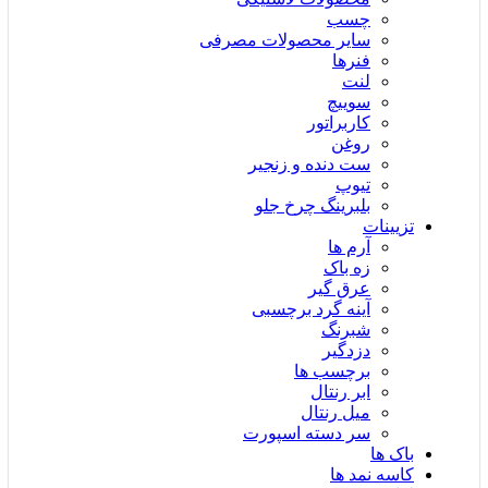
چسب
سایر محصولات مصرفی
فنرها
لنت
سوییچ
کاربراتور
روغن
ست دنده و زنجیر
تیوپ
بلبرینگ چرخ جلو
تزیینات
آرم ها
زه باک
عرق گیر
آینه گرد برچسبی
شبرنگ
دزدگیر
برچسب ها
ابر رنتال
میل رنتال
سر دسته اسپورت
باک ها
کاسه نمد ها