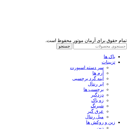
تمام حقوق برای آرمان موتور محفوظ است.
جستجو
باک ها
تزیینات
سر دسته اسپورت
آرم ها
آینه گرد برچسبی
ابر رنتال
برچسب ها
دزدگیر
زه باک
شبرنگ
عرق گیر
میل رنتال
زین و روکش ها
زین