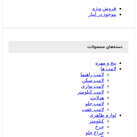
فروش ویژه
موجود در انبار
دسته‌های محصولات
پیچ و مهره
لامپ ها
لامپ راهنما
لامپ سکن
لامپ نواری
لامپ کیلومتر
هدلایت
لامپ جلو
لامپ عقب
لوازم ظاهری
کیلومتر
چرخ
چراغ جلو