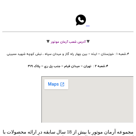
🔻
آدرس شعب آرمان موتور
🔻
📌شعبه ۱ : خوزستان – ایذه – بین چهار راه گاز و میدان سپاه ، نبش کوچه شهید ممبینی
📌شعبه ۲ : تهران – میدان قیام – جنب پل ری – پلاک ۴۱۹
مجموعه آرمان موتور با بیش از 18 سال سابقه در ارائه محصولات با