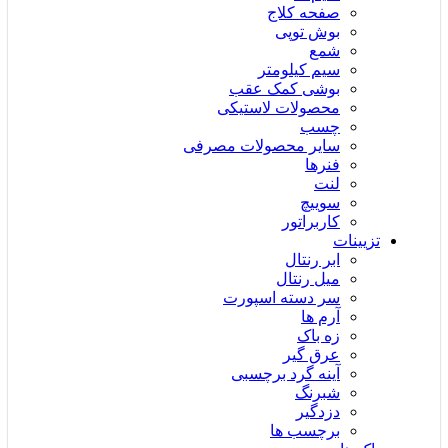
صفحه کلاج
بوش توپی
شمع
سیم کیلومتر
بوشی کمک عقب
محصولات لاستیکی
چسب
سایر محصولات مصرفی
فنرها
لنت
سوییچ
کاربراتور
تزیینات
ابر رنتال
میل رنتال
سر دسته اسپورت
آرم ها
زه باک
عرق گیر
آینه گرد برچسبی
شبرنگ
دزدگیر
برچسب ها