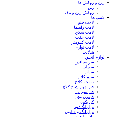
زین و روکش ها
زین
روکش زین و باک
لامپ ها
لامپ جلو
لامپ راهنما
لامپ سکن
لامپ عقب
لامپ کیلومتر
لامپ نواری
هدلایت
لوازم انجین
سر سیلندر
سوپاپ
سیلندر
سیم کلاچ
صفحه کلاچ
فنر چهار شاخ کلاچ
فنر سوپاپ
قیفی روغن
گیربکس
میل انگشتی
میل لنگ و شاتون
واشر انجین