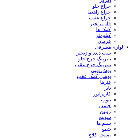
اگزوز
چراغ جلو
چراغ راهنما
چراغ عقب
قاب زنجیر
کمک ها
کیلومتر
فرمان
لوازم مصرفی
ست دنده و زنجیر
بلبرینگ چرخ جلو
بلبرینگ چرخ عقب
بوش توپی
بوشی کمک عقب
فنرها
تایر
کاربراتور
تیوپ
چسب
روغن
سوییچ
سیم ها
شمع
صفحه کلاج