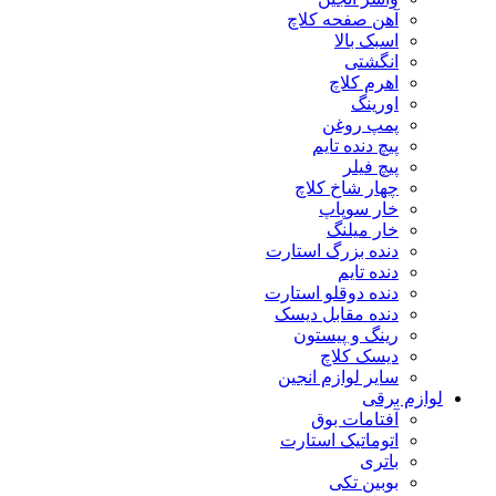
آهن صفحه کلاچ
اسبک بالا
انگشتی
اهرم کلاچ
اورینگ
پمپ روغن
پیچ دنده تایم
پیچ فیلر
چهار شاخ کلاچ
خار سوپاپ
خار میلنگ
دنده بزرگ استارت
دنده تایم
دنده دوقلو استارت
دنده مقابل دیسک
رینگ و پیستون
دیسک کلاچ
سایر لوازم انجین
لوازم برقی
آفتامات بوق
اتوماتیک استارت
باتری
بوبین تکی