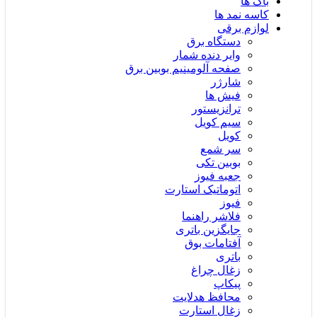
باک ها
کاسه نمد ها
لوازم برقی
دستگاه برق
وایر دنده شمار
صفحه آلومینیم بوبین برق
شارژر
فیش ها
ترانزیستور
سیم کویل
کویل
سر شمع
بوبین تکی
جعبه فیوز
اتوماتیک استارت
فیوز
فلاشر راهنما
جایگزین باتری
آفتامات بوق
باتری
زغال چراغ
پیکاپ
محافظ هدلایت
زغال استارت