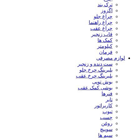
ترک بند
اگزوز
چراغ جلو
چراغ راهنما
چراغ عقب
قاب زنجیر
کمک ها
کیلومتر
فرمان
لوازم مصرفی
ست دنده و زنجیر
بلبرینگ چرخ جلو
بلبرینگ چرخ عقب
بوش توپی
بوشی کمک عقب
فنرها
تایر
کاربراتور
تیوپ
چسب
روغن
سوییچ
سیم ها