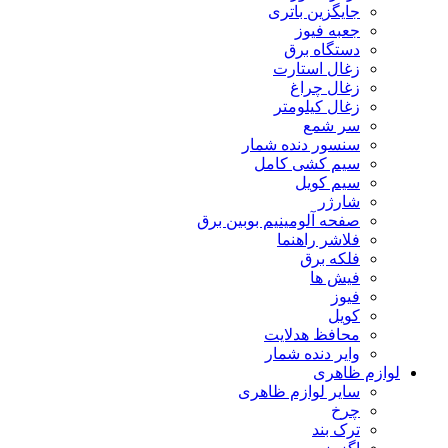
جایگزین باتری
جعبه فیوز
دستگاه برق
زغال استارت
زغال چراغ
زغال کیلومتر
سر شمع
سنسور دنده شمار
سیم کشی کامل
سیم کویل
شارژر
صفحه آلومینیم بوبین برق
فلاشر راهنما
فلکه برق
فیش ها
فیوز
کویل
محافظ هدلایت
وایر دنده شمار
لوازم ظاهری
سایر لوازم ظاهری
چرخ
ترک بند