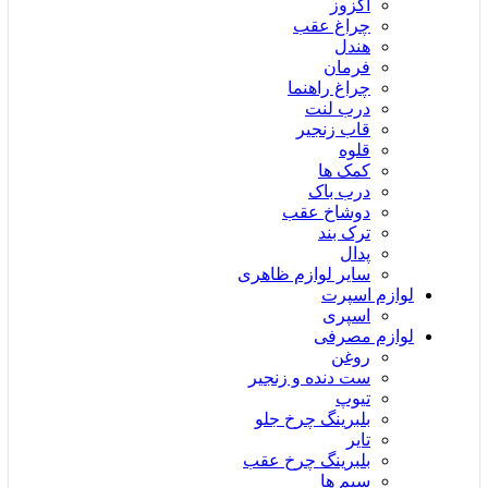
اگزوز
چراغ عقب
هندل
فرمان
چراغ راهنما
درب لنت
قاب زنجیر
قلوه
کمک ها
درب باک
دوشاخ عقب
ترک بند
پدال
سایر لوازم ظاهری
لوازم اسپرت
اسپری
لوازم مصرفی
روغن
ست دنده و زنجیر
تیوپ
بلبرینگ چرخ جلو
تایر
بلبرینگ چرخ عقب
سیم ها