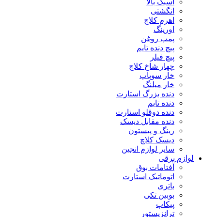
اسبک بالا
انگشتی
اهرم کلاچ
اورینگ
پمپ روغن
پیچ دنده تایم
پیچ فیلر
چهار شاخ کلاچ
خار سوپاپ
خار میلنگ
دنده بزرگ استارت
دنده تایم
دنده دوقلو استارت
دنده مقابل دیسک
رینگ و پیستون
دیسک کلاچ
سایر لوازم انجین
لوازم برقی
آفتامات بوق
اتوماتیک استارت
باتری
بوبین تکی
پیکاپ
ترانزیستور