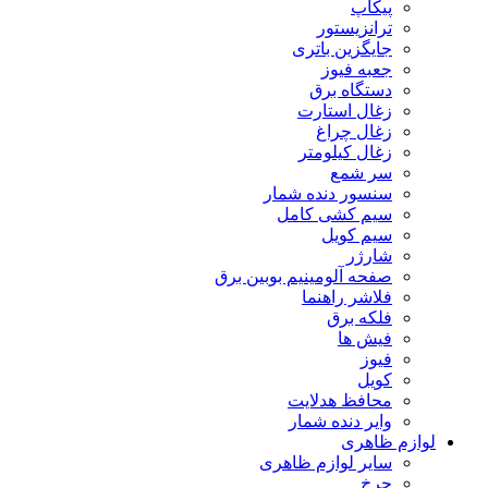
پیکاپ
ترانزیستور
جایگزین باتری
جعبه فیوز
دستگاه برق
زغال استارت
زغال چراغ
زغال کیلومتر
سر شمع
سنسور دنده شمار
سیم کشی کامل
سیم کویل
شارژر
صفحه آلومینیم بوبین برق
فلاشر راهنما
فلکه برق
فیش ها
فیوز
کویل
محافظ هدلایت
وایر دنده شمار
لوازم ظاهری
سایر لوازم ظاهری
چرخ