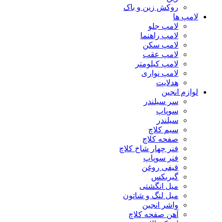
روکش زین و باک
لامپ ها
لامپ جلو
لامپ راهنما
لامپ سکن
لامپ عقب
لامپ کیلومتر
لامپ نواری
هدلایت
لوازم انجین
سر سیلندر
سوپاپ
سیلندر
سیم کلاچ
صفحه کلاچ
فنر چهار شاخ کلاچ
فنر سوپاپ
قیفی روغن
گیربکس
میل انگشتی
میل لنگ و شاتون
واشر انجین
آهن صفحه کلاچ