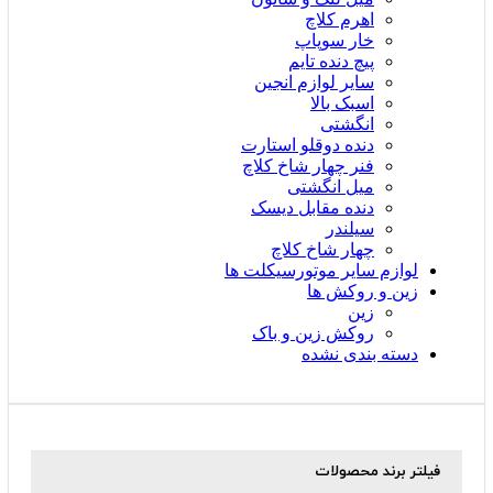
اهرم کلاچ
خار سوپاپ
پیچ دنده تایم
سایر لوازم انجین
اسبک بالا
انگشتی
دنده دوقلو استارت
فنر چهار شاخ کلاچ
میل انگشتی
دنده مقابل دیسک
سیلندر
چهار شاخ کلاچ
لوازم سایر موتورسیکلت ها
زین و روکش ها
زین
روکش زین و باک
دسته بندی نشده
فیلتر برند محصولات