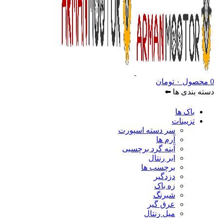
0
محصول
۰
تومان
دسته بندی ها ⬅️
باک ها
تزیینات
سر دسته اسپورت
آرم ها
آینه گرد برچسبی
ابر رنتال
برچسب ها
دزدگیر
زه باک
شبرنگ
عرق گیر
میل رنتال