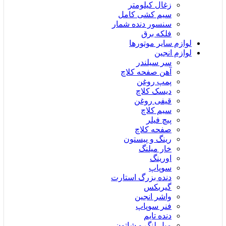
زغال کیلومتر
سیم کشی کامل
سنسور دنده شمار
فلکه برق
لوازم سایر موتورها
لوازم انجین
سر سیلندر
آهن صفحه کلاچ
پمپ روغن
دیسک کلاچ
قیفی روغن
سیم کلاچ
پیچ فیلر
صفحه کلاچ
رینگ و پیستون
خار میلنگ
اورینگ
سوپاپ
دنده بزرگ استارت
گیربکس
واشر انجین
فنر سوپاپ
دنده تایم
میل لنگ و شاتون