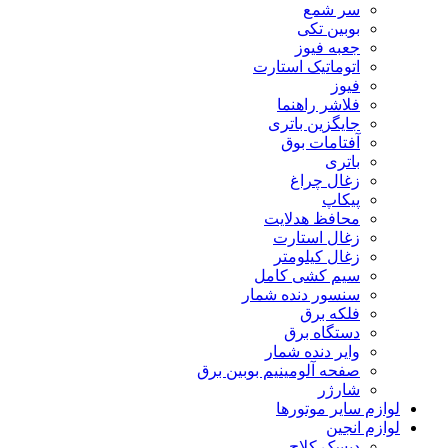
سر شمع
بوبین تکی
جعبه فیوز
اتوماتیک استارت
فیوز
فلاشر راهنما
جایگزین باتری
آفتامات بوق
باتری
زغال چراغ
پیکاپ
محافظ هدلایت
زغال استارت
زغال کیلومتر
سیم کشی کامل
سنسور دنده شمار
فلکه برق
دستگاه برق
وایر دنده شمار
صفحه آلومینیم بوبین برق
شارژر
لوازم سایر موتورها
لوازم انجین
دیسک کلاچ