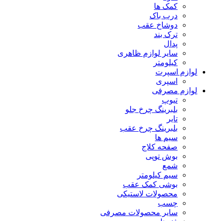
کمک ها
درب باک
دوشاخ عقب
ترک بند
پدال
سایر لوازم ظاهری
کیلومتر
لوازم اسپرت
اسپری
لوازم مصرفی
تیوپ
بلبرینگ چرخ جلو
تایر
بلبرینگ چرخ عقب
سیم ها
صفحه کلاج
بوش توپی
شمع
سیم کیلومتر
بوشی کمک عقب
محصولات لاستیکی
چسب
سایر محصولات مصرفی