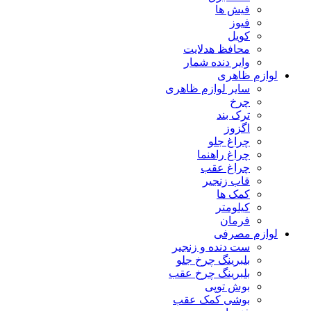
فیش ها
فیوز
کویل
محافظ هدلایت
وایر دنده شمار
لوازم ظاهری
سایر لوازم ظاهری
چرخ
ترک بند
اگزوز
چراغ جلو
چراغ راهنما
چراغ عقب
قاب زنجیر
کمک ها
کیلومتر
فرمان
لوازم مصرفی
ست دنده و زنجیر
بلبرینگ چرخ جلو
بلبرینگ چرخ عقب
بوش توپی
بوشی کمک عقب