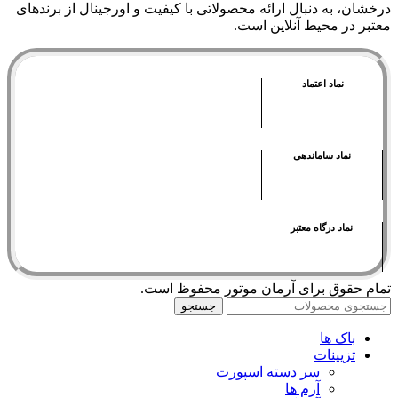
درخشان، به دنبال ارائه محصولاتی با کيفيت و اورجينال از برندهای
معتبر در محيط آنلاين است.
نماد اعتماد
نماد ساماندهی
نماد درگاه معتبر
تمام حقوق برای آرمان موتور محفوظ است.
جستجو
باک ها
تزیینات
سر دسته اسپورت
آرم ها