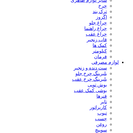
سایر لوازم ظاهری
چرخ
ترک بند
اگزوز
چراغ جلو
چراغ راهنما
چراغ عقب
قاب زنجیر
کمک ها
کیلومتر
فرمان
لوازم مصرفی
ست دنده و زنجیر
بلبرینگ چرخ جلو
بلبرینگ چرخ عقب
بوش توپی
بوشی کمک عقب
فنرها
تایر
کاربراتور
تیوپ
چسب
روغن
سوییچ