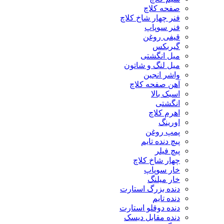
صفحه کلاچ
فنر چهار شاخ کلاچ
فنر سوپاپ
قیفی روغن
گیربکس
میل انگشتی
میل لنگ و شاتون
واشر انجین
آهن صفحه کلاچ
اسبک بالا
انگشتی
اهرم کلاچ
اورینگ
پمپ روغن
پیچ دنده تایم
پیچ فیلر
چهار شاخ کلاچ
خار سوپاپ
خار میلنگ
دنده بزرگ استارت
دنده تایم
دنده دوقلو استارت
دنده مقابل دیسک