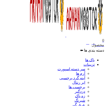
0
۰
تومان
محصول
دسته بندی ها ⬅️
باک ها
تزیینات
سر دسته اسپورت
آرم ها
آینه گرد برچسبی
ابر رنتال
برچسب ها
دزدگیر
زه باک
شبرنگ
عرق گیر