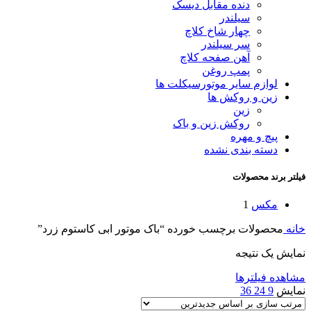
دنده مقابل دیسک
سیلندر
چهار شاخ کلاچ
سر سیلندر
آهن صفحه کلاچ
پمپ روغن
لوازم سایر موتورسیکلت ها
زین و روکش ها
زین
روکش زین و باک
پیچ و مهره
دسته بندی نشده
فیلتر برند محصولات
مکس
1
خانه
محصولات برچسب خورده “باک موتور ابی کاستوم زرد”
نمایش یک نتیجه
مشاهده فیلترها
نمایش
9
24
36