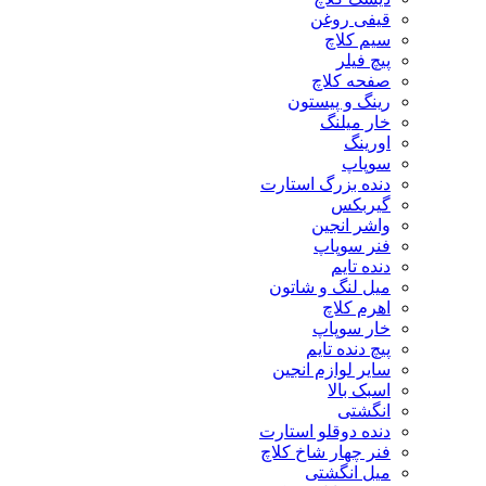
قیفی روغن
سیم کلاچ
پیچ فیلر
صفحه کلاچ
رینگ و پیستون
خار میلنگ
اورینگ
سوپاپ
دنده بزرگ استارت
گیربکس
واشر انجین
فنر سوپاپ
دنده تایم
میل لنگ و شاتون
اهرم کلاچ
خار سوپاپ
پیچ دنده تایم
سایر لوازم انجین
اسبک بالا
انگشتی
دنده دوقلو استارت
فنر چهار شاخ کلاچ
میل انگشتی