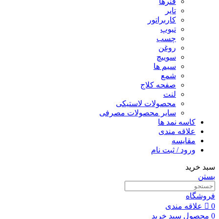
فنرها
تایر
کاربراتور
تیوپ
چسب
روغن
سوییچ
سیم ها
شمع
صفحه کلاج
لنت
محصولات لاستیکی
سایر محصولات مصرفی
کاسه نمد ها
علاقه مندی
مقایسه
ورود / ثبت نام
سبد خرید
بستن
فروشگاه
0
علاقه مندی
0
محصول
سبد خرید