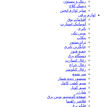
رینگ و پیستون
دیسک کلاچ
سایر لوازم انجین
لوازم برقی
آفتامات بوق
اتوماتیک استارت
باتری
بوبین تکی
پیکاپ
ترانزیستور
جایگزین باتری
جعبه فیوز
دستگاه برق
زغال استارت
زغال چراغ
زغال کیلومتر
سر شمع
سنسور دنده شمار
سیم کشی کامل
سیم کویل
شارژر
صفحه آلومینیم بوبین برق
فلاشر راهنما
فلکه برق