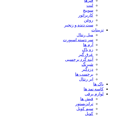
فنرها
لنت
سوییچ
کاربراتور
روغن
ست دنده و زنجیر
تزیینات
میل رنتال
سر دسته اسپورت
آرم ها
زه باک
عرق گیر
آینه گرد برچسبی
شبرنگ
دزدگیر
برچسب ها
ابر رنتال
باک ها
کاسه نمد ها
لوازم برقی
فیش ها
ترانزیستور
سیم کویل
کویل