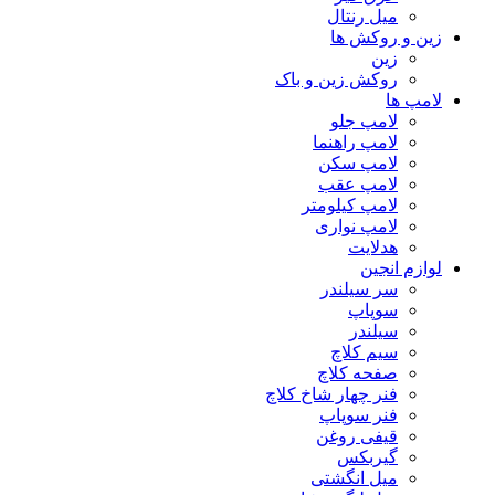
میل رنتال
زین و روکش ها
زین
روکش زین و باک
لامپ ها
لامپ جلو
لامپ راهنما
لامپ سکن
لامپ عقب
لامپ کیلومتر
لامپ نواری
هدلایت
لوازم انجین
سر سیلندر
سوپاپ
سیلندر
سیم کلاچ
صفحه کلاچ
فنر چهار شاخ کلاچ
فنر سوپاپ
قیفی روغن
گیربکس
میل انگشتی