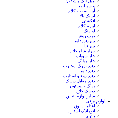
میل لنگ و شاتون
واشر انجین
آهن صفحه کلاچ
اسبک بالا
انگشتی
اهرم کلاچ
اورینگ
پمپ روغن
پیچ دنده تایم
پیچ فیلر
چهار شاخ کلاچ
خار سوپاپ
خار میلنگ
دنده بزرگ استارت
دنده تایم
دنده دوقلو استارت
دنده مقابل دیسک
رینگ و پیستون
دیسک کلاچ
سایر لوازم انجین
لوازم برقی
آفتامات بوق
اتوماتیک استارت
باتری