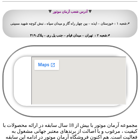
🔻
آدرس شعب آرمان موتور
🔻
📌شعبه ۱ : خوزستان – ایذه – بین چهار راه گاز و میدان سپاه ، نبش کوچه شهید ممبینی
📌شعبه ۲ : تهران – میدان قیام – جنب پل ری – پلاک ۴۱۹
مجموعه آرمان موتور با بیش از 18 سال سابقه در ارائه محصولات با
کيفيت ، مرغوب و با اصالت از برندهای معتبر جهانی مشغول به
فعاليت است. هم اکنون فروشگاه آرمان موتور
در ادامه اين سابقه