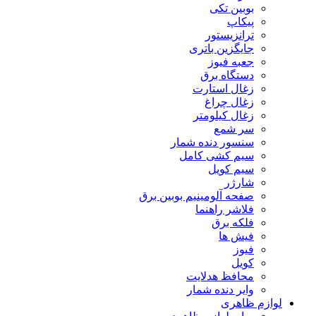
بوبین تکی
پیکاپ
ترانزیستور
جایگزین باتری
جعبه فیوز
دستگاه برق
زغال استارت
زغال چراغ
زغال کیلومتر
سر شمع
سنسور دنده شمار
سیم کشی کامل
سیم کویل
شارژر
صفحه آلومینیم بوبین برق
فلاشر راهنما
فلکه برق
فیش ها
فیوز
کویل
محافظ هدلایت
وایر دنده شمار
لوازم ظاهری