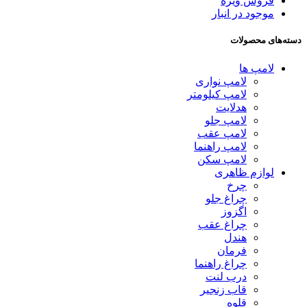
فروش ویژه
موجود در انبار
دسته‌های محصولات
لامپ ها
لامپ نواری
لامپ کیلومتر
هدلایت
لامپ جلو
لامپ عقب
لامپ راهنما
لامپ سکن
لوازم ظاهری
چرخ
چراغ جلو
اگزوز
چراغ عقب
هندل
فرمان
چراغ راهنما
درب لنت
قاب زنجیر
قلوه