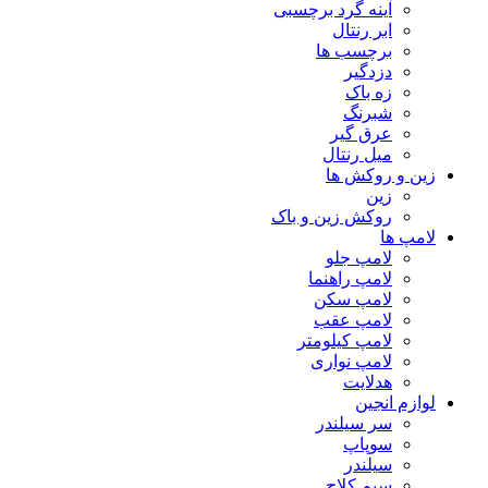
آینه گرد برچسبی
ابر رنتال
برچسب ها
دزدگیر
زه باک
شبرنگ
عرق گیر
میل رنتال
زین و روکش ها
زین
روکش زین و باک
لامپ ها
لامپ جلو
لامپ راهنما
لامپ سکن
لامپ عقب
لامپ کیلومتر
لامپ نواری
هدلایت
لوازم انجین
سر سیلندر
سوپاپ
سیلندر
سیم کلاچ