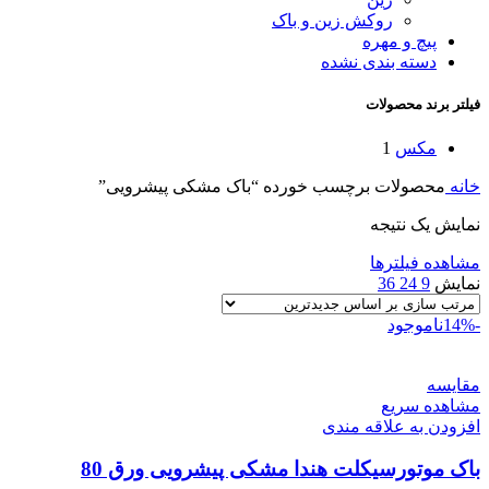
روکش زین و باک
پیچ و مهره
دسته بندی نشده
فیلتر برند محصولات
مکس
1
خانه
محصولات برچسب خورده “باک مشکی پیشرویی”
نمایش یک نتیجه
مشاهده فیلترها
نمایش
9
24
36
-14%
ناموجود
مقایسه
مشاهده سریع
افزودن به علاقه مندی
باک موتورسیکلت هندا مشکی پیشرویی ورق 80