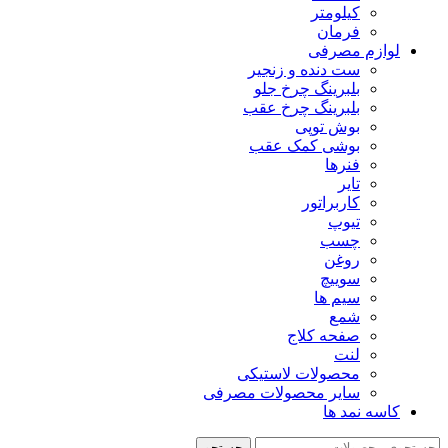
کیلومتر
فرمان
لوازم مصرفی
ست دنده و زنجیر
بلبرینگ چرخ جلو
بلبرینگ چرخ عقب
بوش توپی
بوشی کمک عقب
فنرها
تایر
کاربراتور
تیوپ
چسب
روغن
سوییچ
سیم ها
شمع
صفحه کلاج
لنت
محصولات لاستیکی
سایر محصولات مصرفی
کاسه نمد ها
جستجو