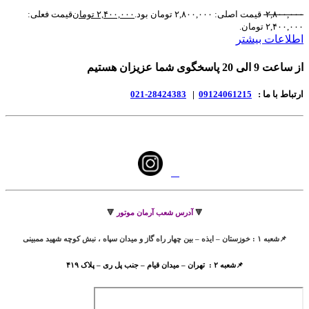
۲,۸۰۰,۰۰۰
قیمت اصلی: ۲,۸۰۰,۰۰۰ تومان بود.
۲,۴۰۰,۰۰۰
تومان
قیمت فعلی:
۲,۴۰۰,۰۰۰ تومان.
اطلاعات بیشتر
از ساعت 9 الی 20 پاسخگوی شما عزیزان هستیم
ارتباط با ما :
09124061215
|
28424383-021
🔻
آدرس شعب آرمان موتور
🔻
📌شعبه ۱ : خوزستان – ایذه – بین چهار راه گاز و میدان سپاه ، نبش کوچه شهید ممبینی
📌شعبه ۲ : تهران – میدان قیام – جنب پل ری – پلاک ۴۱۹