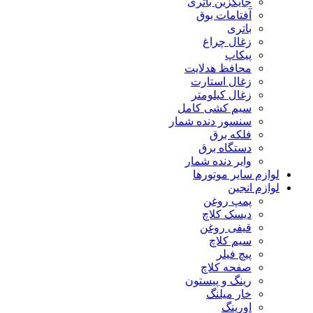
جایگزین باتری
آفتامات بوق
باتری
زغال چراغ
پیکاپ
محافظ هدلایت
زغال استارت
زغال کیلومتر
سیم کشی کامل
سنسور دنده شمار
فلکه برق
دستگاه برق
وایر دنده شمار
لوازم سایر موتورها
لوازم انجین
پمپ روغن
دیسک کلاچ
قیفی روغن
سیم کلاچ
پیچ فیلر
صفحه کلاچ
رینگ و پیستون
خار میلنگ
اورینگ