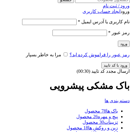
ورود / ثبت نام
ورود
ایجاد حساب کاربری
نام کاربری یا آدرس ایمیل
*
رمز عبور
*
ورود
رمز عبور را فراموش کرده اید؟
مرا به خاطر بسپار
ورود با کد تایید
ارسال مجدد کد تایید
(00:
30
)
باک مشکی پیشرویی
دسته بندی ها
باک ها
78 محصول
پیچ و مهره
26 محصول
تزیینات
30 محصول
زین و روکش ها
18 محصول