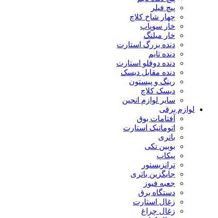
پیچ فیلر
چهار شاخ کلاچ
خار سوپاپ
خار میلنگ
دنده بزرگ استارت
دنده تایم
دنده دوقلو استارت
دنده مقابل دیسک
رینگ و پیستون
دیسک کلاچ
سایر لوازم انجین
لوازم برقی
آفتامات بوق
اتوماتیک استارت
باتری
بوبین تکی
پیکاپ
ترانزیستور
جایگزین باتری
جعبه فیوز
دستگاه برق
زغال استارت
زغال چراغ