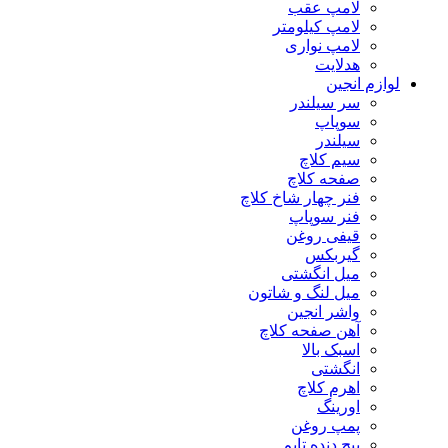
لامپ عقب
لامپ کیلومتر
لامپ نواری
هدلایت
لوازم انجین
سر سیلندر
سوپاپ
سیلندر
سیم کلاچ
صفحه کلاچ
فنر چهار شاخ کلاچ
فنر سوپاپ
قیفی روغن
گیربکس
میل انگشتی
میل لنگ و شاتون
واشر انجین
آهن صفحه کلاچ
اسبک بالا
انگشتی
اهرم کلاچ
اورینگ
پمپ روغن
پیچ دنده تایم