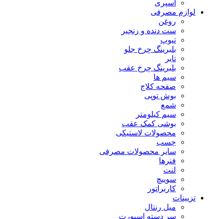
اسپری
لوازم مصرفی
روغن
ست دنده و زنجیر
تیوپ
بلبرینگ چرخ جلو
تایر
بلبرینگ چرخ عقب
سیم ها
صفحه کلاج
بوش توپی
شمع
سیم کیلومتر
بوشی کمک عقب
محصولات لاستیکی
چسب
سایر محصولات مصرفی
فنرها
لنت
سوییچ
کاربراتور
تزیینات
میل رنتال
سر دسته اسپورت