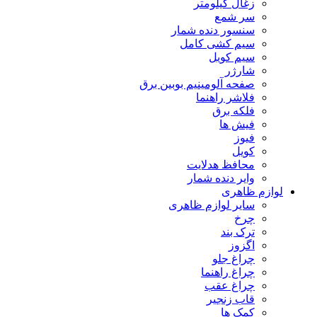
زغال کیلومتر
سر شمع
سنسور دنده شمار
سیم کشی کامل
سیم کویل
شارژر
صفحه آلومینیم بوبین برق
فلاشر راهنما
فلکه برق
فیش ها
فیوز
کویل
محافظ هدلایت
وایر دنده شمار
لوازم ظاهری
سایر لوازم ظاهری
چرخ
ترک بند
اگزوز
چراغ جلو
چراغ راهنما
چراغ عقب
قاب زنجیر
کمک ها