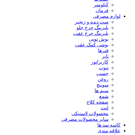
کیلومتر
فرمان
لوازم مصرفی
ست دنده و زنجیر
بلبرینگ چرخ جلو
بلبرینگ چرخ عقب
بوش توپی
بوشی کمک عقب
فنرها
تایر
کاربراتور
تیوپ
چسب
روغن
سوییچ
سیم ها
شمع
صفحه کلاج
لنت
محصولات لاستیکی
سایر محصولات مصرفی
کاسه نمد ها
علاقه مندی