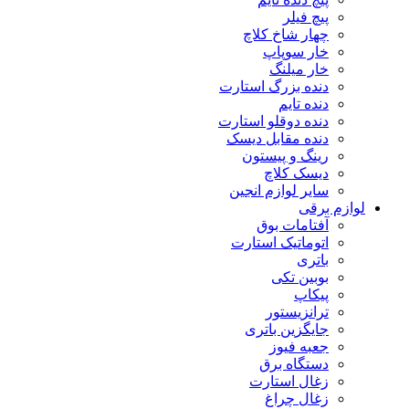
پیچ فیلر
چهار شاخ کلاچ
خار سوپاپ
خار میلنگ
دنده بزرگ استارت
دنده تایم
دنده دوقلو استارت
دنده مقابل دیسک
رینگ و پیستون
دیسک کلاچ
سایر لوازم انجین
لوازم برقی
آفتامات بوق
اتوماتیک استارت
باتری
بوبین تکی
پیکاپ
ترانزیستور
جایگزین باتری
جعبه فیوز
دستگاه برق
زغال استارت
زغال چراغ