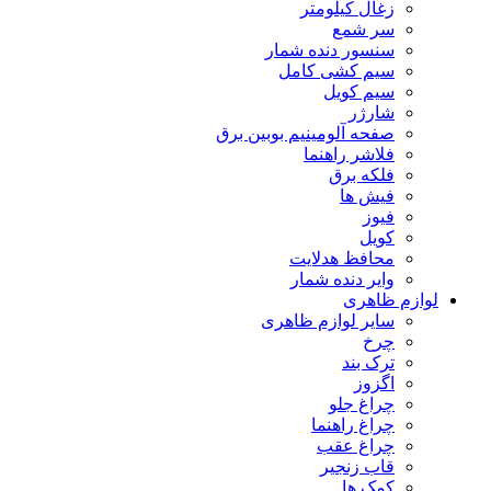
زغال کیلومتر
سر شمع
سنسور دنده شمار
سیم کشی کامل
سیم کویل
شارژر
صفحه آلومینیم بوبین برق
فلاشر راهنما
فلکه برق
فیش ها
فیوز
کویل
محافظ هدلایت
وایر دنده شمار
لوازم ظاهری
سایر لوازم ظاهری
چرخ
ترک بند
اگزوز
چراغ جلو
چراغ راهنما
چراغ عقب
قاب زنجیر
کمک ها