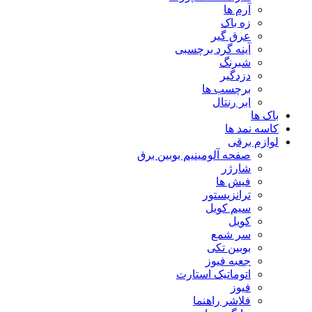
آرم ها
زه باک
عرق گیر
آینه گرد برچسبی
شبرنگ
دزدگیر
برچسب ها
ابر رنتال
باک ها
کاسه نمد ها
لوازم برقی
صفحه آلومینیم بوبین برق
شارژر
فیش ها
ترانزیستور
سیم کویل
کویل
سر شمع
بوبین تکی
جعبه فیوز
اتوماتیک استارت
فیوز
فلاشر راهنما