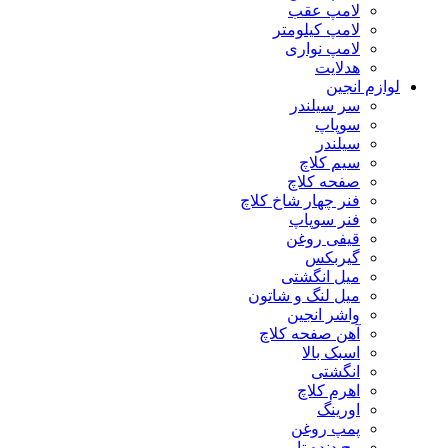
لامپ عقب
لامپ کیلومتر
لامپ نواری
هدلایت
لوازم انجین
سر سیلندر
سوپاپ
سیلندر
سیم کلاچ
صفحه کلاچ
فنر چهار شاخ کلاچ
فنر سوپاپ
قیفی روغن
گیربکس
میل انگشتی
میل لنگ و شاتون
واشر انجین
آهن صفحه کلاچ
اسبک بالا
انگشتی
اهرم کلاچ
اورینگ
پمپ روغن
پیچ دنده تایم