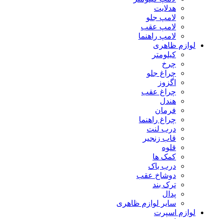
هدلایت
لامپ جلو
لامپ عقب
لامپ راهنما
لوازم ظاهری
کیلومتر
چرخ
چراغ جلو
اگزوز
چراغ عقب
هندل
فرمان
چراغ راهنما
درب لنت
قاب زنجیر
قلوه
کمک ها
درب باک
دوشاخ عقب
ترک بند
پدال
سایر لوازم ظاهری
لوازم اسپرت