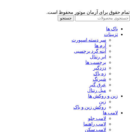
تمام حقوق برای آرمان موتور محفوظ است.
جستجو
باک ها
تزیینات
سر دسته اسپورت
آرم ها
آینه گرد برچسبی
ابر رنتال
برچسب ها
دزدگیر
زه باک
شبرنگ
عرق گیر
میل رنتال
زین و روکش ها
زین
روکش زین و باک
لامپ ها
لامپ جلو
لامپ راهنما
لامپ سکن