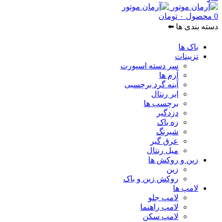
0
محصول
۰
تومان
دسته بندی ها ⬅️
باک ها
تزیینات
سر دسته اسپورت
آرم ها
آینه گرد برچسبی
ابر رنتال
برچسب ها
دزدگیر
زه باک
شبرنگ
عرق گیر
میل رنتال
زین و روکش ها
زین
روکش زین و باک
لامپ ها
لامپ جلو
لامپ راهنما
لامپ سکن