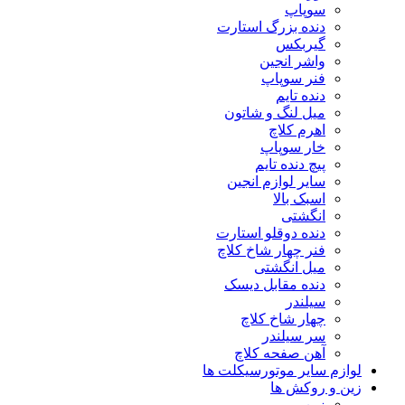
سوپاپ
دنده بزرگ استارت
گیربکس
واشر انجین
فنر سوپاپ
دنده تایم
میل لنگ و شاتون
اهرم کلاچ
خار سوپاپ
پیچ دنده تایم
سایر لوازم انجین
اسبک بالا
انگشتی
دنده دوقلو استارت
فنر چهار شاخ کلاچ
میل انگشتی
دنده مقابل دیسک
سیلندر
چهار شاخ کلاچ
سر سیلندر
آهن صفحه کلاچ
لوازم سایر موتورسیکلت ها
زین و روکش ها
زین