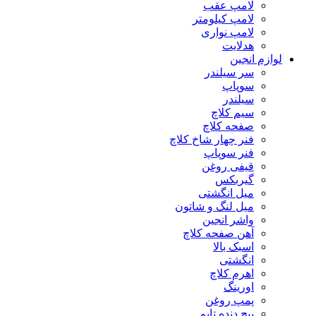
لامپ عقب
لامپ کیلومتر
لامپ نواری
هدلایت
لوازم انجین
سر سیلندر
سوپاپ
سیلندر
سیم کلاچ
صفحه کلاچ
فنر چهار شاخ کلاچ
فنر سوپاپ
قیفی روغن
گیربکس
میل انگشتی
میل لنگ و شاتون
واشر انجین
آهن صفحه کلاچ
اسبک بالا
انگشتی
اهرم کلاچ
اورینگ
پمپ روغن
پیچ دنده تایم