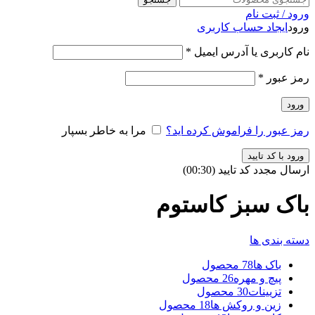
ورود / ثبت نام
ورود
ایجاد حساب کاربری
نام کاربری یا آدرس ایمیل
*
رمز عبور
*
ورود
رمز عبور را فراموش کرده اید؟
مرا به خاطر بسپار
ورود با کد تایید
ارسال مجدد کد تایید
(00:
30
)
باک سبز کاستوم
دسته بندی ها
باک ها
78 محصول
پیچ و مهره
26 محصول
تزیینات
30 محصول
زین و روکش ها
18 محصول