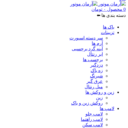
0
محصول
۰
تومان
دسته بندی ها ⬅️
باک ها
تزیینات
سر دسته اسپورت
آرم ها
آینه گرد برچسبی
ابر رنتال
برچسب ها
دزدگیر
زه باک
شبرنگ
عرق گیر
میل رنتال
زین و روکش ها
زین
روکش زین و باک
لامپ ها
لامپ جلو
لامپ راهنما
لامپ سکن