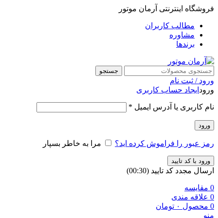
فروشگاه اینترنتی آرمان موتور
مطالب کاربران
مشاوره
برندها
جستجو
ورود / ثبت نام
ورود
ایجاد حساب کاربری
نام کاربری یا آدرس ایمیل
*
ورود
رمز عبور را فراموش کرده اید؟
مرا به خاطر بسپار
ورود با کد تایید
ارسال مجدد کد تایید
(00:
30
)
0
مقایسه
0
علاقه مندی
0
محصول
۰
تومان
منو