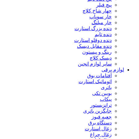
پیچ فیلر
چهار شاخ کلاچ
خار سوپاپ
خار میلنگ
دنده بزرگ استارت
دنده تایم
دنده دوقلو استارت
دنده مقابل دیسک
رینگ و پیستون
دیسک کلاچ
سایر لوازم انجین
لوازم برقی
آفتامات بوق
اتوماتیک استارت
باتری
بوبین تکی
پیکاپ
ترانزیستور
جایگزین باتری
جعبه فیوز
دستگاه برق
زغال استارت
زغال چراغ