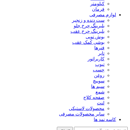
کیلومتر
فرمان
لوازم مصرفی
ست دنده و زنجیر
بلبرینگ چرخ جلو
بلبرینگ چرخ عقب
بوش توپی
بوشی کمک عقب
فنرها
تایر
کاربراتور
تیوپ
چسب
روغن
سوییچ
سیم ها
شمع
صفحه کلاج
لنت
محصولات لاستیکی
سایر محصولات مصرفی
کاسه نمد ها
جستجو