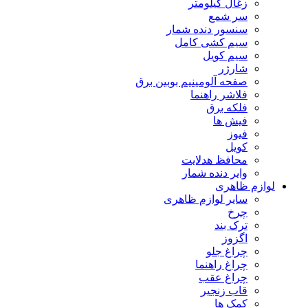
زغال کیلومتر
سر شمع
سنسور دنده شمار
سیم کشی کامل
سیم کویل
شارژر
صفحه آلومینیم بوبین برق
فلاشر راهنما
فلکه برق
فیش ها
فیوز
کویل
محافظ هدلایت
وایر دنده شمار
لوازم ظاهری
سایر لوازم ظاهری
چرخ
ترک بند
اگزوز
چراغ جلو
چراغ راهنما
چراغ عقب
قاب زنجیر
کمک ها