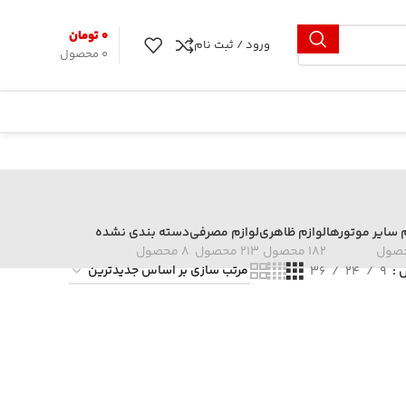
۰
تومان
ورود / ثبت نام
0
محصول
م سایر موتورها
لوازم ظاهری
لوازم مصرفی
دسته بندی نشده
182 محصول
213 محصول
8 محصول
ش
9
24
36