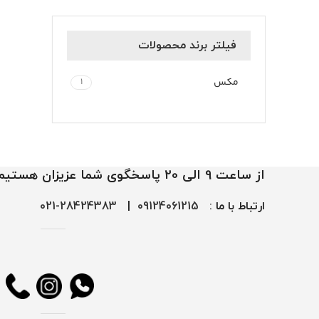
فیلتر برند محصولات
مکس
1
از ساعت 9 الی 20 پاسخگوی شما عزیزان هستیم
ارتباط با ما :
09124061215
|
28424383-021