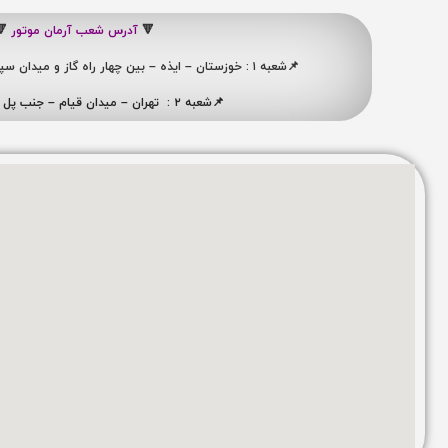
🔻
آدرس شعب آرمان موتور
🔻
📌شعبه ۱ : خوزستان – ایذه – بین چهار راه گاز و میدان سپاه ، نبش کوچه شهید ممبینی
📌شعبه ۲ : تهران – میدان قیام – جنب پل ری – پلاک ۴۱۹