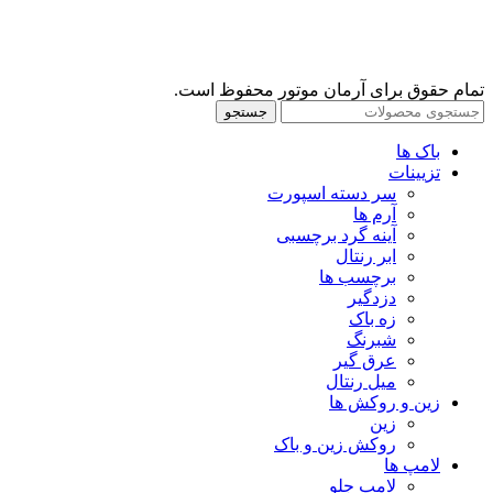
تمام حقوق برای آرمان موتور محفوظ است.
جستجو
باک ها
تزیینات
سر دسته اسپورت
آرم ها
آینه گرد برچسبی
ابر رنتال
برچسب ها
دزدگیر
زه باک
شبرنگ
عرق گیر
میل رنتال
زین و روکش ها
زین
روکش زین و باک
لامپ ها
لامپ جلو