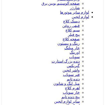
صفحه آلومینیم بوبین برق
شارژر
لوازم سایر موتورها
لوازم انجین
دیسک کلاچ
قیفی روغن
سیم کلاچ
پیچ فیلر
صفحه کلاچ
رینگ و پیستون
خار میلنگ
اورینگ
سوپاپ
دنده بزرگ استارت
گیربکس
واشر انجین
فنر سوپاپ
دنده تایم
میل لنگ و شاتون
اهرم کلاچ
خار سوپاپ
پیچ دنده تایم
سایر لوازم انجین