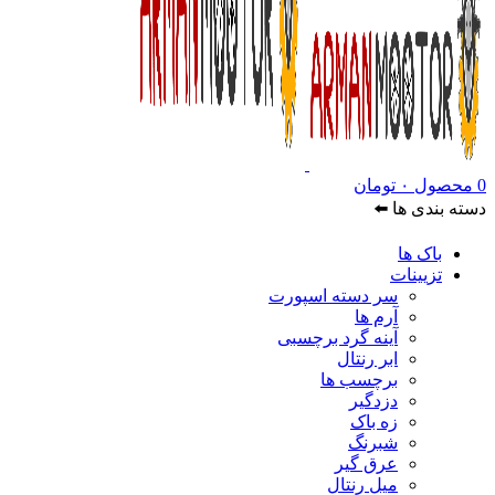
0
محصول
۰
تومان
دسته بندی ها ⬅️
باک ها
تزیینات
سر دسته اسپورت
آرم ها
آینه گرد برچسبی
ابر رنتال
برچسب ها
دزدگیر
زه باک
شبرنگ
عرق گیر
میل رنتال