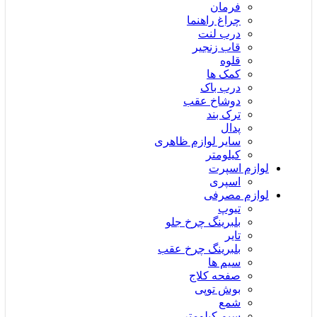
فرمان
چراغ راهنما
درب لنت
قاب زنجیر
قلوه
کمک ها
درب باک
دوشاخ عقب
ترک بند
پدال
سایر لوازم ظاهری
کیلومتر
لوازم اسپرت
اسپری
لوازم مصرفی
تیوپ
بلبرینگ چرخ جلو
تایر
بلبرینگ چرخ عقب
سیم ها
صفحه کلاج
بوش توپی
شمع
سیم کیلومتر