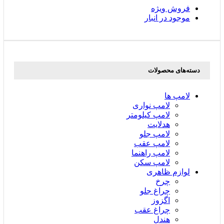
فروش ویژه
موجود در انبار
دسته‌های محصولات
لامپ ها
لامپ نواری
لامپ کیلومتر
هدلایت
لامپ جلو
لامپ عقب
لامپ راهنما
لامپ سکن
لوازم ظاهری
چرخ
چراغ جلو
اگزوز
چراغ عقب
هندل