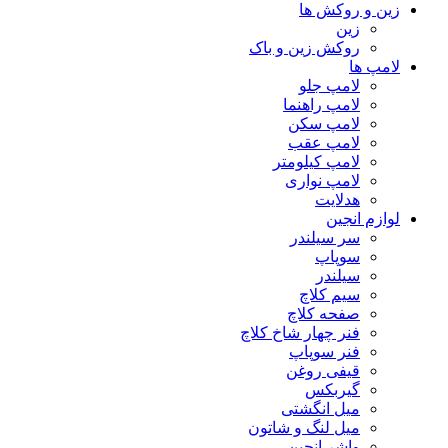
زین و روکش ها
زین
روکش زین و باک
لامپ ها
لامپ جلو
لامپ راهنما
لامپ سکن
لامپ عقب
لامپ کیلومتر
لامپ نواری
هدلایت
لوازم انجین
سر سیلندر
سوپاپ
سیلندر
سیم کلاچ
صفحه کلاچ
فنر چهار شاخ کلاچ
فنر سوپاپ
قیفی روغن
گیربکس
میل انگشتی
میل لنگ و شاتون
واشر انجین