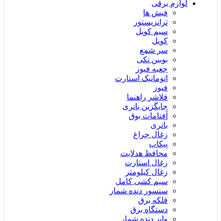
لوازم برقی
فیش ها
ترانزیستور
سیم کویل
کویل
سر شمع
بوبین تکی
جعبه فیوز
اتوماتیک استارت
فیوز
فلاشر راهنما
جایگزین باتری
آفتامات بوق
باتری
زغال چراغ
پیکاپ
محافظ هدلایت
زغال استارت
زغال کیلومتر
سیم کشی کامل
سنسور دنده شمار
فلکه برق
دستگاه برق
وایر دنده شمار