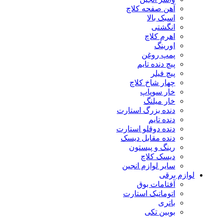
آهن صفحه کلاچ
اسبک بالا
انگشتی
اهرم کلاچ
اورینگ
پمپ روغن
پیچ دنده تایم
پیچ فیلر
چهار شاخ کلاچ
خار سوپاپ
خار میلنگ
دنده بزرگ استارت
دنده تایم
دنده دوقلو استارت
دنده مقابل دیسک
رینگ و پیستون
دیسک کلاچ
سایر لوازم انجین
لوازم برقی
آفتامات بوق
اتوماتیک استارت
باتری
بوبین تکی