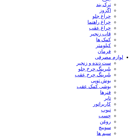
ترک بند
اگزوز
چراغ جلو
چراغ راهنما
چراغ عقب
قاب زنجیر
کمک ها
کیلومتر
فرمان
لوازم مصرفی
ست دنده و زنجیر
بلبرینگ چرخ جلو
بلبرینگ چرخ عقب
بوش توپی
بوشی کمک عقب
فنرها
تایر
کاربراتور
تیوپ
چسب
روغن
سوییچ
سیم ها