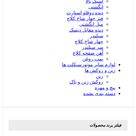
اسبک بالا
انگشتی
دنده دوقلو استارت
فنر چهار شاخ کلاچ
میل انگشتی
دنده مقابل دیسک
سیلندر
چهار شاخ کلاچ
سر سیلندر
آهن صفحه کلاچ
پمپ روغن
لوازم سایر موتورسیکلت ها
زین و روکش ها
زین
روکش زین و باک
پیچ و مهره
دسته بندی نشده
فیلتر برند محصولات