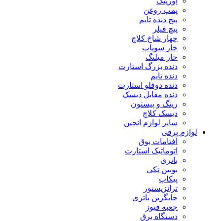
اورینگ
پمپ روغن
پیچ دنده تایم
پیچ فیلر
چهار شاخ کلاچ
خار سوپاپ
خار میلنگ
دنده بزرگ استارت
دنده تایم
دنده دوقلو استارت
دنده مقابل دیسک
رینگ و پیستون
دیسک کلاچ
سایر لوازم انجین
لوازم برقی
آفتامات بوق
اتوماتیک استارت
باتری
بوبین تکی
پیکاپ
ترانزیستور
جایگزین باتری
جعبه فیوز
دستگاه برق