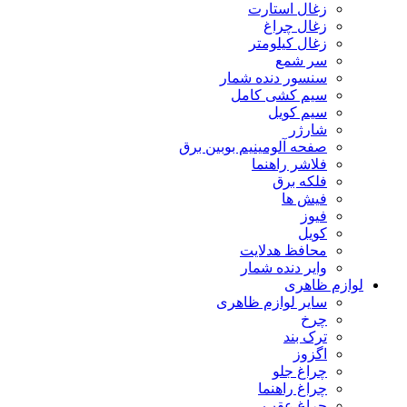
زغال استارت
زغال چراغ
زغال کیلومتر
سر شمع
سنسور دنده شمار
سیم کشی کامل
سیم کویل
شارژر
صفحه آلومینیم بوبین برق
فلاشر راهنما
فلکه برق
فیش ها
فیوز
کویل
محافظ هدلایت
وایر دنده شمار
لوازم ظاهری
سایر لوازم ظاهری
چرخ
ترک بند
اگزوز
چراغ جلو
چراغ راهنما
چراغ عقب