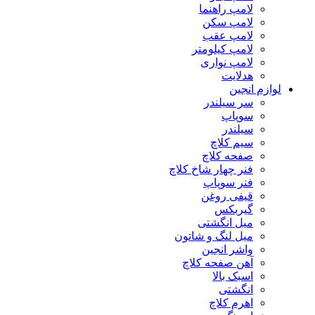
لامپ راهنما
لامپ سکن
لامپ عقب
لامپ کیلومتر
لامپ نواری
هدلایت
لوازم انجین
سر سیلندر
سوپاپ
سیلندر
سیم کلاچ
صفحه کلاچ
فنر چهار شاخ کلاچ
فنر سوپاپ
قیفی روغن
گیربکس
میل انگشتی
میل لنگ و شاتون
واشر انجین
آهن صفحه کلاچ
اسبک بالا
انگشتی
اهرم کلاچ