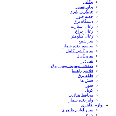
پیکاپ
ترانزیستور
جایگزین باتری
جعبه فیوز
دستگاه برق
زغال استارت
زغال چراغ
زغال کیلومتر
سر شمع
سنسور دنده شمار
سیم کشی کامل
سیم کویل
شارژر
صفحه آلومینیم بوبین برق
فلاشر راهنما
فلکه برق
فیش ها
فیوز
کویل
محافظ هدلایت
وایر دنده شمار
لوازم ظاهری
سایر لوازم ظاهری
چرخ