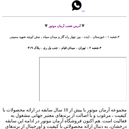
🔻
آدرس شعب آرمان موتور
🔻
📌شعبه ۱ : خوزستان – ایذه – بین چهار راه گاز و میدان سپاه ، نبش کوچه شهید ممبینی
📌شعبه ۲ : تهران – میدان قیام – جنب پل ری – پلاک ۴۱۹
مجموعه آرمان موتور با بیش از 18 سال سابقه در ارائه محصولات با
کيفيت ، مرغوب و با اصالت از برندهای معتبر جهانی مشغول به
فعاليت است. هم اکنون فروشگاه آرمان موتور
در ادامه اين سابقه
درخشان، به دنبال ارائه محصولاتی با کيفيت و اورجينال از برندهای