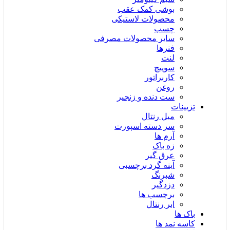
بوشی کمک عقب
محصولات لاستیکی
چسب
سایر محصولات مصرفی
فنرها
لنت
سوییچ
کاربراتور
روغن
ست دنده و زنجیر
تزیینات
میل رنتال
سر دسته اسپورت
آرم ها
زه باک
عرق گیر
آینه گرد برچسبی
شبرنگ
دزدگیر
برچسب ها
ابر رنتال
باک ها
کاسه نمد ها