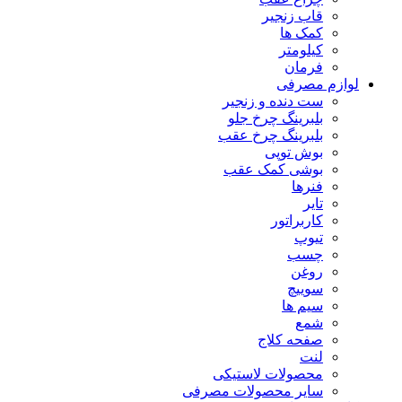
قاب زنجیر
کمک ها
کیلومتر
فرمان
لوازم مصرفی
ست دنده و زنجیر
بلبرینگ چرخ جلو
بلبرینگ چرخ عقب
بوش توپی
بوشی کمک عقب
فنرها
تایر
کاربراتور
تیوپ
چسب
روغن
سوییچ
سیم ها
شمع
صفحه کلاج
لنت
محصولات لاستیکی
سایر محصولات مصرفی