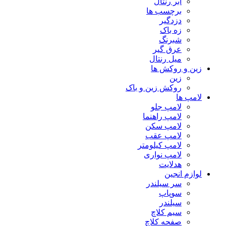
ابر رنتال
برچسب ها
دزدگیر
زه باک
شبرنگ
عرق گیر
میل رنتال
زین و روکش ها
زین
روکش زین و باک
لامپ ها
لامپ جلو
لامپ راهنما
لامپ سکن
لامپ عقب
لامپ کیلومتر
لامپ نواری
هدلایت
لوازم انجین
سر سیلندر
سوپاپ
سیلندر
سیم کلاچ
صفحه کلاچ