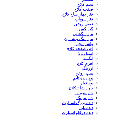
سیم کلاچ
صفحه کلاچ
فنر چهار شاخ کلاچ
فنر سوپاپ
قیفی روغن
گیربکس
میل انگشتی
میل لنگ و شاتون
واشر انجین
آهن صفحه کلاچ
اسبک بالا
انگشتی
اهرم کلاچ
اورینگ
پمپ روغن
پیچ دنده تایم
پیچ فیلر
چهار شاخ کلاچ
خار سوپاپ
خار میلنگ
دنده بزرگ استارت
دنده تایم
دنده دوقلو استارت