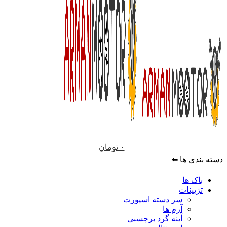
۰
تومان
دسته بندی ها ⬅️
باک ها
تزیینات
سر دسته اسپورت
آرم ها
آینه گرد برچسبی