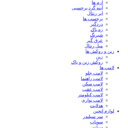
آرم ها
آینه گرد برچسبی
ابر رنتال
برچسب ها
دزدگیر
زه باک
شبرنگ
عرق گیر
میل رنتال
زین و روکش ها
زین
روکش زین و باک
لامپ ها
لامپ جلو
لامپ راهنما
لامپ سکن
لامپ عقب
لامپ کیلومتر
لامپ نواری
هدلایت
لوازم انجین
سر سیلندر
سوپاپ
سیلندر