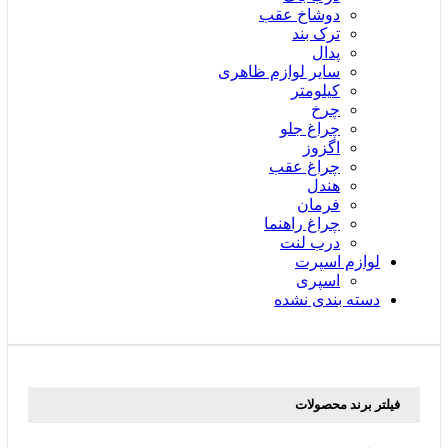
دوشاخ عقب
ترک بند
پدال
سایر لوازم ظاهری
کیلومتر
چرخ
چراغ جلو
اگزوز
چراغ عقب
هندل
فرمان
چراغ راهنما
درب لنت
لوازم اسپرت
اسپری
دسته بندی نشده
فیلتر برند محصولات