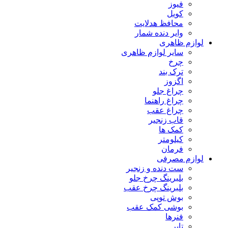
فیوز
کویل
محافظ هدلایت
وایر دنده شمار
لوازم ظاهری
سایر لوازم ظاهری
چرخ
ترک بند
اگزوز
چراغ جلو
چراغ راهنما
چراغ عقب
قاب زنجیر
کمک ها
کیلومتر
فرمان
لوازم مصرفی
ست دنده و زنجیر
بلبرینگ چرخ جلو
بلبرینگ چرخ عقب
بوش توپی
بوشی کمک عقب
فنرها
تایر