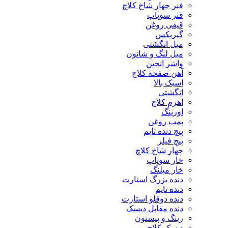
فنر چهار شاخ کلاچ
فنر سوپاپ
قیفی روغن
گیربکس
میل انگشتی
میل لنگ و شاتون
واشر انجین
آهن صفحه کلاچ
اسبک بالا
انگشتی
اهرم کلاچ
اورینگ
پمپ روغن
پیچ دنده تایم
پیچ فیلر
چهار شاخ کلاچ
خار سوپاپ
خار میلنگ
دنده بزرگ استارت
دنده تایم
دنده دوقلو استارت
دنده مقابل دیسک
رینگ و پیستون
دیسک کلاچ