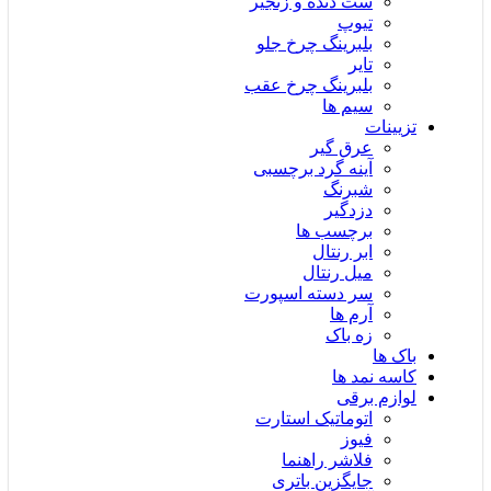
ست دنده و زنجیر
تیوپ
بلبرینگ چرخ جلو
تایر
بلبرینگ چرخ عقب
سیم ها
تزیینات
عرق گیر
آینه گرد برچسبی
شبرنگ
دزدگیر
برچسب ها
ابر رنتال
میل رنتال
سر دسته اسپورت
آرم ها
زه باک
باک ها
کاسه نمد ها
لوازم برقی
اتوماتیک استارت
فیوز
فلاشر راهنما
جایگزین باتری