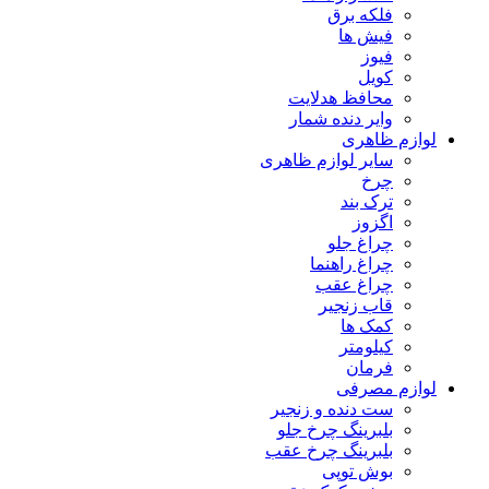
فلکه برق
فیش ها
فیوز
کویل
محافظ هدلایت
وایر دنده شمار
لوازم ظاهری
سایر لوازم ظاهری
چرخ
ترک بند
اگزوز
چراغ جلو
چراغ راهنما
چراغ عقب
قاب زنجیر
کمک ها
کیلومتر
فرمان
لوازم مصرفی
ست دنده و زنجیر
بلبرینگ چرخ جلو
بلبرینگ چرخ عقب
بوش توپی