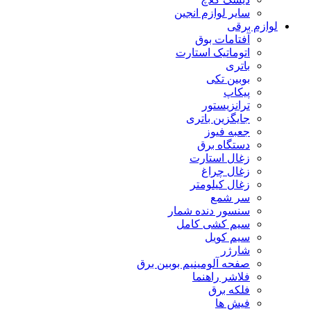
سایر لوازم انجین
لوازم برقی
آفتامات بوق
اتوماتیک استارت
باتری
بوبین تکی
پیکاپ
ترانزیستور
جایگزین باتری
جعبه فیوز
دستگاه برق
زغال استارت
زغال چراغ
زغال کیلومتر
سر شمع
سنسور دنده شمار
سیم کشی کامل
سیم کویل
شارژر
صفحه آلومینیم بوبین برق
فلاشر راهنما
فلکه برق
فیش ها