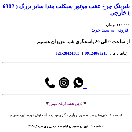
بلبرینگ چرخ عقب موتور سیکلت هندا سایز بزرگ ( 6302
) خارجی
۱۱۰,۰۰۰
تومان
افزودن به سبد خرید
از ساعت 9 الی 20 پاسخگوی شما عزیزان هستیم
ارتباط با ما :
09124061215
|
28424383-021
🔻
آدرس شعب آرمان موتور
🔻
📌شعبه ۱ : خوزستان – ایذه – بین چهار راه گاز و میدان سپاه ، نبش کوچه شهید ممبینی
📌شعبه ۲ : تهران – میدان قیام – جنب پل ری – پلاک ۴۱۹