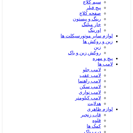
سیم کلاچ
پیچ فیلر
صفحه کلاچ
رینگ و پیستون
خار میلنگ
اورینگ
لوازم سایر موتورسیکلت ها
زین و روکش ها
زین
روکش زین و باک
پیچ و مهره
لامپ ها
لامپ جلو
لامپ عقب
لامپ راهنما
لامپ سکن
لامپ نواری
لامپ کیلومتر
هدلایت
لوازم ظاهری
قاب زنجیر
قلوه
کمک ها
درب باک