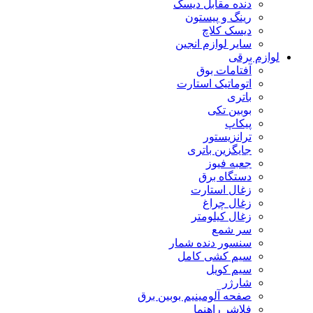
دنده مقابل دیسک
رینگ و پیستون
دیسک کلاچ
سایر لوازم انجین
لوازم برقی
آفتامات بوق
اتوماتیک استارت
باتری
بوبین تکی
پیکاپ
ترانزیستور
جایگزین باتری
جعبه فیوز
دستگاه برق
زغال استارت
زغال چراغ
زغال کیلومتر
سر شمع
سنسور دنده شمار
سیم کشی کامل
سیم کویل
شارژر
صفحه آلومینیم بوبین برق
فلاشر راهنما