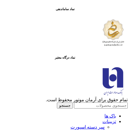
نماد ساماندهی
نماد درگاه معتبر
تمام حقوق برای آرمان موتور محفوظ است.
جستجو
باک ها
تزیینات
سر دسته اسپورت