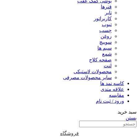
بوشی کمک عقب
فنرها
تایر
کاربراتور
تیوپ
چسب
روغن
سوییچ
سیم ها
شمع
صفحه کلاج
لنت
محصولات لاستیکی
سایر محصولات مصرفی
کاسه نمد ها
علاقه مندی
مقایسه
ورود / ثبت نام
سبد خرید
بستن
فروشگاه