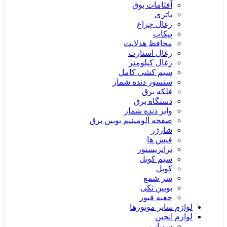
آفتامات بوق
باتری
زغال چراغ
پیکاپ
محافظ هدلایت
زغال استارت
زغال کیلومتر
سیم کشی کامل
سنسور دنده شمار
فلکه برق
دستگاه برق
وایر دنده شمار
صفحه آلومینیم بوبین برق
شارژر
فیش ها
ترانزیستور
سیم کویل
کویل
سر شمع
بوبین تکی
جعبه فیوز
لوازم سایر موتورها
لوازم انجین
سوپاپ