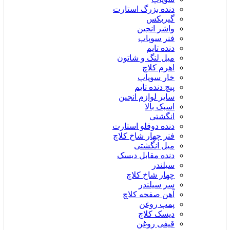
دنده بزرگ استارت
گیربکس
واشر انجین
فنر سوپاپ
دنده تایم
میل لنگ و شاتون
اهرم کلاچ
خار سوپاپ
پیچ دنده تایم
سایر لوازم انجین
اسبک بالا
انگشتی
دنده دوقلو استارت
فنر چهار شاخ کلاچ
میل انگشتی
دنده مقابل دیسک
سیلندر
چهار شاخ کلاچ
سر سیلندر
آهن صفحه کلاچ
پمپ روغن
دیسک کلاچ
قیفی روغن