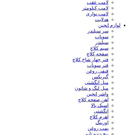
لامپ عقب
لامپ کیلومتر
لامپ نواری
هدلایت
لوازم انجین
سر سیلندر
سوپاپ
سیلندر
سیم کلاچ
صفحه کلاچ
فنر چهار شاخ کلاچ
فنر سوپاپ
قیفی روغن
گیربکس
میل انگشتی
میل لنگ و شاتون
واشر انجین
آهن صفحه کلاچ
اسبک بالا
انگشتی
اهرم کلاچ
اورینگ
پمپ روغن
پیچ دنده تایم