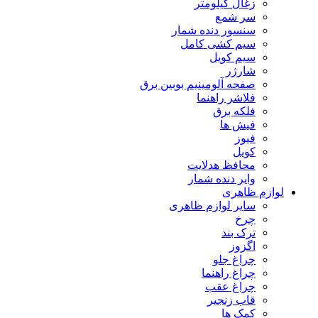
زغال کیلومتر
سر شمع
سنسور دنده شمار
سیم کشی کامل
سیم کویل
شارژر
صفحه آلومینیم بوبین برق
فلاشر راهنما
فلکه برق
فیش ها
فیوز
کویل
محافظ هدلایت
وایر دنده شمار
لوازم ظاهری
سایر لوازم ظاهری
چرخ
ترک بند
اگزوز
چراغ جلو
چراغ راهنما
چراغ عقب
قاب زنجیر
کمک ها