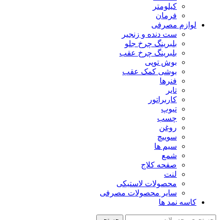
کیلومتر
فرمان
لوازم مصرفی
ست دنده و زنجیر
بلبرینگ چرخ جلو
بلبرینگ چرخ عقب
بوش توپی
بوشی کمک عقب
فنرها
تایر
کاربراتور
تیوپ
چسب
روغن
سوییچ
سیم ها
شمع
صفحه کلاج
لنت
محصولات لاستیکی
سایر محصولات مصرفی
کاسه نمد ها
جستجو