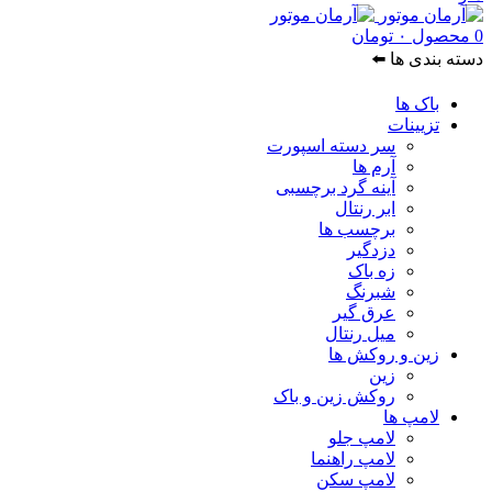
0
محصول
۰
تومان
دسته بندی ها ⬅️
باک ها
تزیینات
سر دسته اسپورت
آرم ها
آینه گرد برچسبی
ابر رنتال
برچسب ها
دزدگیر
زه باک
شبرنگ
عرق گیر
میل رنتال
زین و روکش ها
زین
روکش زین و باک
لامپ ها
لامپ جلو
لامپ راهنما
لامپ سکن