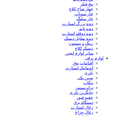
پیچ فیلر
چهار شاخ کلاچ
خار سوپاپ
خار میلنگ
دنده بزرگ استارت
دنده تایم
دنده دوقلو استارت
دنده مقابل دیسک
رینگ و پیستون
دیسک کلاچ
سایر لوازم انجین
لوازم برقی
آفتامات بوق
اتوماتیک استارت
باتری
بوبین تکی
پیکاپ
ترانزیستور
جایگزین باتری
جعبه فیوز
دستگاه برق
زغال استارت
زغال چراغ