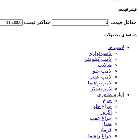
فیلتر قیمت
حداقل قیمت
حداكثر قيمت
دسته‌های محصولات
لامپ ها
لامپ نواری
لامپ کیلومتر
هدلایت
لامپ جلو
لامپ عقب
لامپ راهنما
لامپ سکن
لوازم ظاهری
چرخ
چراغ جلو
اگزوز
چراغ عقب
هندل
فرمان
چراغ راهنما