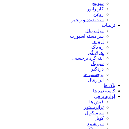
سوییچ
کاربراتور
روغن
ست دنده و زنجیر
تزیینات
میل رنتال
سر دسته اسپورت
آرم ها
زه باک
عرق گیر
آینه گرد برچسبی
شبرنگ
دزدگیر
برچسب ها
ابر رنتال
باک ها
کاسه نمد ها
لوازم برقی
فیش ها
ترانزیستور
سیم کویل
کویل
سر شمع