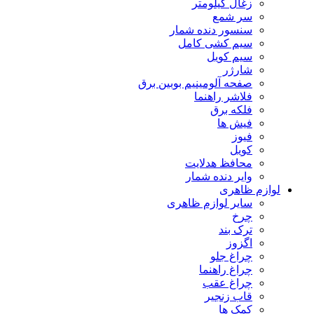
زغال کیلومتر
سر شمع
سنسور دنده شمار
سیم کشی کامل
سیم کویل
شارژر
صفحه آلومینیم بوبین برق
فلاشر راهنما
فلکه برق
فیش ها
فیوز
کویل
محافظ هدلایت
وایر دنده شمار
لوازم ظاهری
سایر لوازم ظاهری
چرخ
ترک بند
اگزوز
چراغ جلو
چراغ راهنما
چراغ عقب
قاب زنجیر
کمک ها