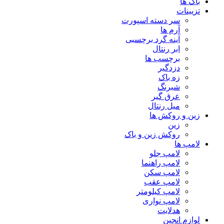
باک ها
تزیینات
سر دسته اسپورت
آرم ها
آینه گرد برچسبی
ابر رنتال
برچسب ها
دزدگیر
زه باک
شبرنگ
عرق گیر
میل رنتال
زین و روکش ها
زین
روکش زین و باک
لامپ ها
لامپ جلو
لامپ راهنما
لامپ سکن
لامپ عقب
لامپ کیلومتر
لامپ نواری
هدلایت
لوازم انجین