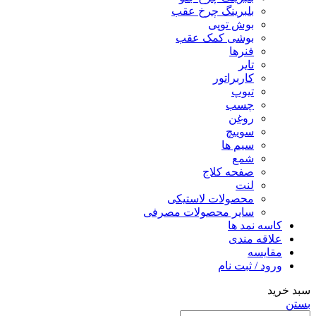
بلبرینگ چرخ عقب
بوش توپی
بوشی کمک عقب
فنرها
تایر
کاربراتور
تیوپ
چسب
روغن
سوییچ
سیم ها
شمع
صفحه کلاج
لنت
محصولات لاستیکی
سایر محصولات مصرفی
کاسه نمد ها
علاقه مندی
مقایسه
ورود / ثبت نام
سبد خرید
بستن