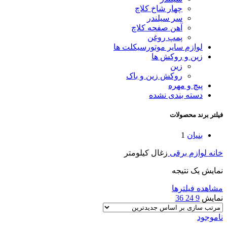
چهار شاخ کلاچ
سر سیلندر
آهن صفحه کلاچ
پمپ روغن
لوازم سایر موتورسیکلت ها
زین و روکش ها
زین
روکش زین و باک
پیچ و مهره
دسته بندی نشده
فیلتر برند محصولات
بنیان
1
خانه
لوازم برقی
زغال کیلومتر
نمایش یک نتیجه
مشاهده فیلترها
نمایش
9
24
36
ناموجود