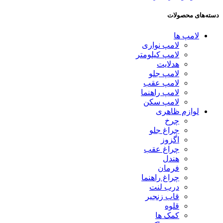
دسته‌های محصولات
لامپ ها
لامپ نواری
لامپ کیلومتر
هدلایت
لامپ جلو
لامپ عقب
لامپ راهنما
لامپ سکن
لوازم ظاهری
چرخ
چراغ جلو
اگزوز
چراغ عقب
هندل
فرمان
چراغ راهنما
درب لنت
قاب زنجیر
قلوه
کمک ها