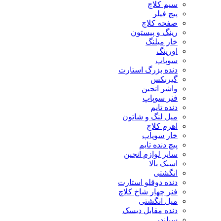
سیم کلاچ
پیچ فیلر
صفحه کلاچ
رینگ و پیستون
خار میلنگ
اورینگ
سوپاپ
دنده بزرگ استارت
گیربکس
واشر انجین
فنر سوپاپ
دنده تایم
میل لنگ و شاتون
اهرم کلاچ
خار سوپاپ
پیچ دنده تایم
سایر لوازم انجین
اسبک بالا
انگشتی
دنده دوقلو استارت
فنر چهار شاخ کلاچ
میل انگشتی
دنده مقابل دیسک
سیلندر