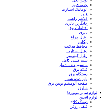
بوبین تکی
جعبه فیوز
اتوماتیک استارت
فیوز
فلاشر راهنما
جایگزین باتری
آفتامات بوق
باتری
زغال چراغ
پیکاپ
محافظ هدلایت
زغال استارت
زغال کیلومتر
سیم کشی کامل
سنسور دنده شمار
فلکه برق
دستگاه برق
وایر دنده شمار
صفحه آلومینیم بوبین برق
شارژر
لوازم سایر موتورها
لوازم انجین
دیسک کلاچ
قیفی روغن