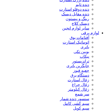
دنده تایم
دنده دوقلو استارت
دنده مقابل دیسک
رینگ و پیستون
دیسک کلاچ
سایر لوازم انجین
لوازم برقی
آفتامات بوق
اتوماتیک استارت
باتری
بوبین تکی
پیکاپ
ترانزیستور
جایگزین باتری
جعبه فیوز
دستگاه برق
زغال استارت
زغال چراغ
زغال کیلومتر
سر شمع
سنسور دنده شمار
سیم کشی کامل
سیم کویل