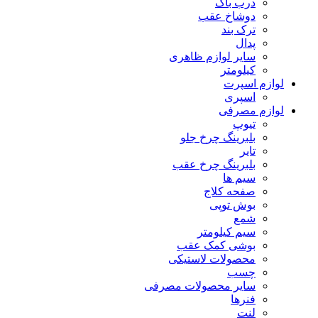
درب باک
دوشاخ عقب
ترک بند
پدال
سایر لوازم ظاهری
کیلومتر
لوازم اسپرت
اسپری
لوازم مصرفی
تیوپ
بلبرینگ چرخ جلو
تایر
بلبرینگ چرخ عقب
سیم ها
صفحه کلاج
بوش توپی
شمع
سیم کیلومتر
بوشی کمک عقب
محصولات لاستیکی
چسب
سایر محصولات مصرفی
فنرها
لنت