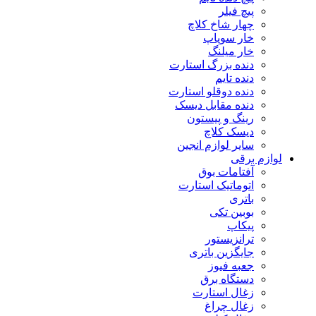
پیچ فیلر
چهار شاخ کلاچ
خار سوپاپ
خار میلنگ
دنده بزرگ استارت
دنده تایم
دنده دوقلو استارت
دنده مقابل دیسک
رینگ و پیستون
دیسک کلاچ
سایر لوازم انجین
لوازم برقی
آفتامات بوق
اتوماتیک استارت
باتری
بوبین تکی
پیکاپ
ترانزیستور
جایگزین باتری
جعبه فیوز
دستگاه برق
زغال استارت
زغال چراغ