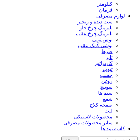
کیلومتر
فرمان
لوازم مصرفی
ست دنده و زنجیر
بلبرینگ چرخ جلو
بلبرینگ چرخ عقب
بوش توپی
بوشی کمک عقب
فنرها
تایر
کاربراتور
تیوپ
چسب
روغن
سوییچ
سیم ها
شمع
صفحه کلاج
لنت
محصولات لاستیکی
سایر محصولات مصرفی
کاسه نمد ها
جستجو