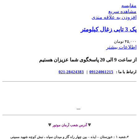
مقایسه
مشاهده سریع
افزودن به علاقه مندی
پک 3 تایی زغال کیلومتر
۴۵,۰۰۰
تومان
اطلاعات بیشتر
از ساعت 9 الی 20 پاسخگوی شما عزیزان هستیم
ارتباط با ما :
09124061215
|
28424383-021
🔻
آدرس شعب آرمان موتور
🔻
📌شعبه ۱ : خوزستان – ایذه – بین چهار راه گاز و میدان سپاه ، نبش کوچه شهید ممبینی