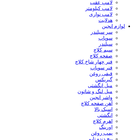
لامپ عقب
لامپ کیلومتر
لامپ نواری
هدلایت
لوازم انجین
سر سیلندر
سوپاپ
سیلندر
سیم کلاچ
صفحه کلاچ
فنر چهار شاخ کلاچ
فنر سوپاپ
قیفی روغن
گیربکس
میل انگشتی
میل لنگ و شاتون
واشر انجین
آهن صفحه کلاچ
اسبک بالا
انگشتی
اهرم کلاچ
اورینگ
پمپ روغن
پیچ دنده تایم