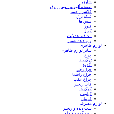
شارژر
صفحه آلومینیم بوبین برق
فلاشر راهنما
فلکه برق
فیش ها
فیوز
کویل
محافظ هدلایت
وایر دنده شمار
لوازم ظاهری
سایر لوازم ظاهری
چرخ
ترک بند
اگزوز
چراغ جلو
چراغ راهنما
چراغ عقب
قاب زنجیر
کمک ها
کیلومتر
فرمان
لوازم مصرفی
ست دنده و زنجیر
بلبرینگ چرخ جلو