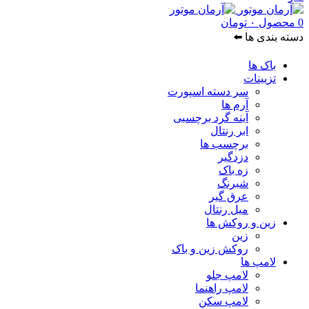
0
محصول
۰
تومان
دسته بندی ها ⬅️
باک ها
تزیینات
سر دسته اسپورت
آرم ها
آینه گرد برچسبی
ابر رنتال
برچسب ها
دزدگیر
زه باک
شبرنگ
عرق گیر
میل رنتال
زین و روکش ها
زین
روکش زین و باک
لامپ ها
لامپ جلو
لامپ راهنما
لامپ سکن