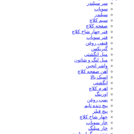
سر سیلندر
سوپاپ
سیلندر
سیم کلاچ
صفحه کلاچ
فنر چهار شاخ کلاچ
فنر سوپاپ
قیفی روغن
گیربکس
میل انگشتی
میل لنگ و شاتون
واشر انجین
آهن صفحه کلاچ
اسبک بالا
انگشتی
اهرم کلاچ
اورینگ
پمپ روغن
پیچ دنده تایم
پیچ فیلر
چهار شاخ کلاچ
خار سوپاپ
خار میلنگ
دنده بزرگ استارت