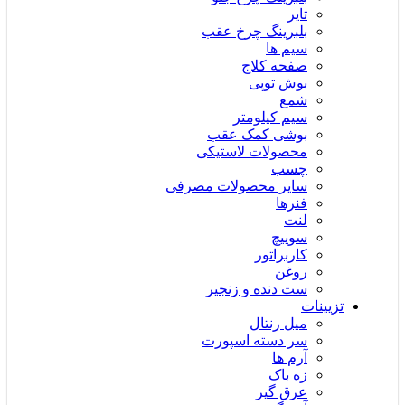
تایر
بلبرینگ چرخ عقب
سیم ها
صفحه کلاج
بوش توپی
شمع
سیم کیلومتر
بوشی کمک عقب
محصولات لاستیکی
چسب
سایر محصولات مصرفی
فنرها
لنت
سوییچ
کاربراتور
روغن
ست دنده و زنجیر
تزیینات
میل رنتال
سر دسته اسپورت
آرم ها
زه باک
عرق گیر