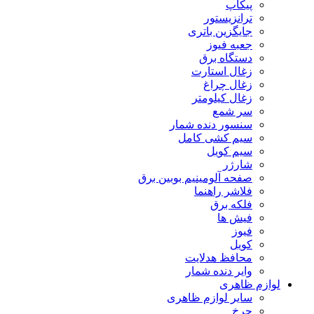
پیکاپ
ترانزیستور
جایگزین باتری
جعبه فیوز
دستگاه برق
زغال استارت
زغال چراغ
زغال کیلومتر
سر شمع
سنسور دنده شمار
سیم کشی کامل
سیم کویل
شارژر
صفحه آلومینیم بوبین برق
فلاشر راهنما
فلکه برق
فیش ها
فیوز
کویل
محافظ هدلایت
وایر دنده شمار
لوازم ظاهری
سایر لوازم ظاهری
چرخ