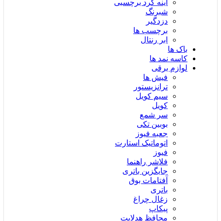
آینه گرد برچسبی
شبرنگ
دزدگیر
برچسب ها
ابر رنتال
باک ها
کاسه نمد ها
لوازم برقی
فیش ها
ترانزیستور
سیم کویل
کویل
سر شمع
بوبین تکی
جعبه فیوز
اتوماتیک استارت
فیوز
فلاشر راهنما
جایگزین باتری
آفتامات بوق
باتری
زغال چراغ
پیکاپ
محافظ هدلایت