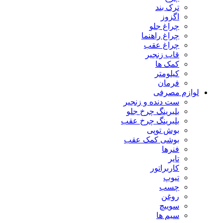
ترک بند
اگزوز
چراغ جلو
چراغ راهنما
چراغ عقب
قاب زنجیر
کمک ها
کیلومتر
فرمان
لوازم مصرفی
ست دنده و زنجیر
بلبرینگ چرخ جلو
بلبرینگ چرخ عقب
بوش توپی
بوشی کمک عقب
فنرها
تایر
کاربراتور
تیوپ
چسب
روغن
سوییچ
سیم ها