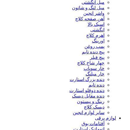
میل انگشتی
میل لنگ و شاتون
واشر انجین
آهن صفحه کلاچ
اسبک بالا
انگشتی
اهرم کلاچ
اورینگ
پمپ روغن
پیچ دنده تایم
پیچ فیلر
چهار شاخ کلاچ
خار سوپاپ
خار میلنگ
دنده بزرگ استارت
دنده تایم
دنده دوقلو استارت
دنده مقابل دیسک
رینگ و پیستون
دیسک کلاچ
سایر لوازم انجین
لوازم برقی
آفتامات بوق
اتوماتیک استارت