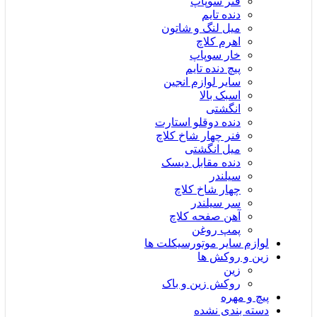
فنر سوپاپ
دنده تایم
میل لنگ و شاتون
اهرم کلاچ
خار سوپاپ
پیچ دنده تایم
سایر لوازم انجین
اسبک بالا
انگشتی
دنده دوقلو استارت
فنر چهار شاخ کلاچ
میل انگشتی
دنده مقابل دیسک
سیلندر
چهار شاخ کلاچ
سر سیلندر
آهن صفحه کلاچ
پمپ روغن
لوازم سایر موتورسیکلت ها
زین و روکش ها
زین
روکش زین و باک
پیچ و مهره
دسته بندی نشده