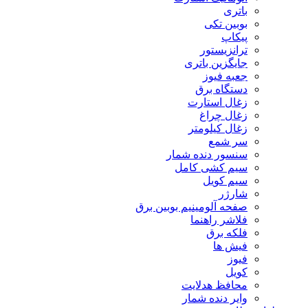
باتری
بوبین تکی
پیکاپ
ترانزیستور
جایگزین باتری
جعبه فیوز
دستگاه برق
زغال استارت
زغال چراغ
زغال کیلومتر
سر شمع
سنسور دنده شمار
سیم کشی کامل
سیم کویل
شارژر
صفحه آلومینیم بوبین برق
فلاشر راهنما
فلکه برق
فیش ها
فیوز
کویل
محافظ هدلایت
وایر دنده شمار