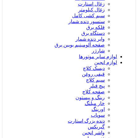
زغال استارت
زغال کیلومتر
سیم کشی کامل
سنسور دنده شمار
فلکه برق
دستگاه برق
وایر دنده شمار
صفحه آلومینیم بوبین برق
شارژر
لوازم سایر موتورها
لوازم انجین
دیسک کلاچ
قیفی روغن
سیم کلاچ
پیچ فیلر
صفحه کلاچ
رینگ و پیستون
خار میلنگ
اورینگ
سوپاپ
دنده بزرگ استارت
گیربکس
واشر انجین