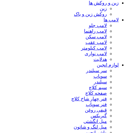
زین و روکش ها
زین
روکش زین و باک
لامپ ها
لامپ جلو
لامپ راهنما
لامپ سکن
لامپ عقب
لامپ کیلومتر
لامپ نواری
هدلایت
لوازم انجین
سر سیلندر
سوپاپ
سیلندر
سیم کلاچ
صفحه کلاچ
فنر چهار شاخ کلاچ
فنر سوپاپ
قیفی روغن
گیربکس
میل انگشتی
میل لنگ و شاتون
واشر انجین