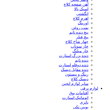
آهن صفحه کلاچ
اسبک بالا
انگشتی
اهرم کلاچ
اورینگ
پمپ روغن
پیچ دنده تایم
پیچ فیلر
چهار شاخ کلاچ
خار سوپاپ
خار میلنگ
دنده بزرگ استارت
دنده تایم
دنده دوقلو استارت
دنده مقابل دیسک
رینگ و پیستون
دیسک کلاچ
سایر لوازم انجین
لوازم برقی
آفتامات بوق
اتوماتیک استارت
باتری
بوبین تکی