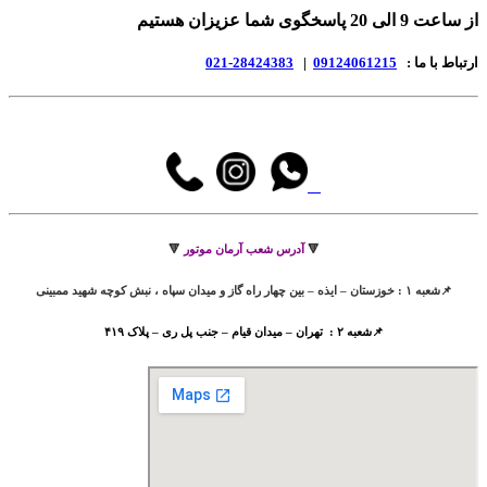
از ساعت 9 الی 20 پاسخگوی شما عزیزان هستیم
ارتباط با ما :
09124061215
|
28424383-021
🔻
آدرس شعب آرمان موتور
🔻
📌شعبه ۱ : خوزستان – ایذه – بین چهار راه گاز و میدان سپاه ، نبش کوچه شهید ممبینی
📌شعبه ۲ : تهران – میدان قیام – جنب پل ری – پلاک ۴۱۹