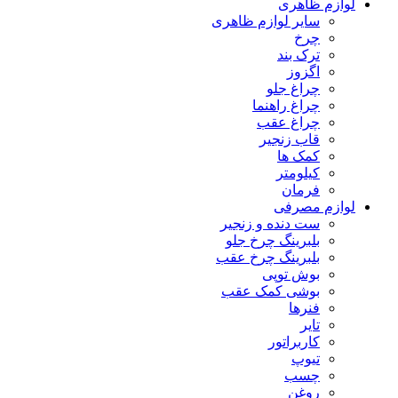
لوازم ظاهری
سایر لوازم ظاهری
چرخ
ترک بند
اگزوز
چراغ جلو
چراغ راهنما
چراغ عقب
قاب زنجیر
کمک ها
کیلومتر
فرمان
لوازم مصرفی
ست دنده و زنجیر
بلبرینگ چرخ جلو
بلبرینگ چرخ عقب
بوش توپی
بوشی کمک عقب
فنرها
تایر
کاربراتور
تیوپ
چسب
روغن