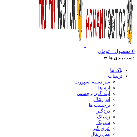
0
محصول
۰
تومان
دسته بندی ها ⬅️
باک ها
تزیینات
سر دسته اسپورت
آرم ها
آینه گرد برچسبی
ابر رنتال
برچسب ها
دزدگیر
زه باک
شبرنگ
عرق گیر
میل رنتال