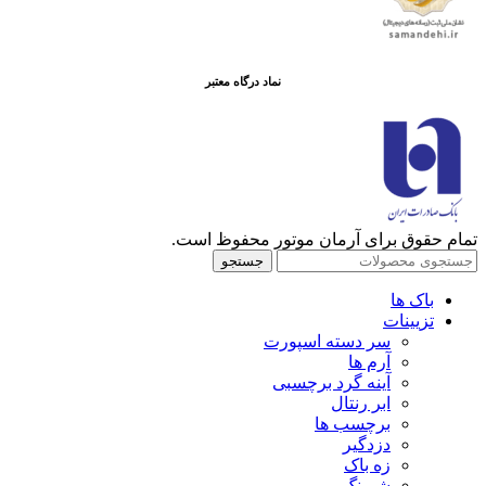
نماد درگاه معتبر
تمام حقوق برای آرمان موتور محفوظ است.
جستجو
باک ها
تزیینات
سر دسته اسپورت
آرم ها
آینه گرد برچسبی
ابر رنتال
برچسب ها
دزدگیر
زه باک
شبرنگ