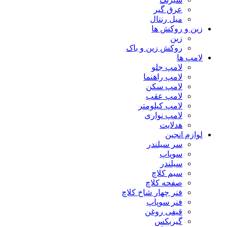
عرق گیر
میل رنتال
زین و روکش ها
زین
روکش زین و باک
لامپ ها
لامپ جلو
لامپ راهنما
لامپ سکن
لامپ عقب
لامپ کیلومتر
لامپ نواری
هدلایت
لوازم انجین
سر سیلندر
سوپاپ
سیلندر
سیم کلاچ
صفحه کلاچ
فنر چهار شاخ کلاچ
فنر سوپاپ
قیفی روغن
گیربکس