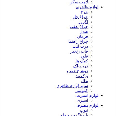
لامپ سکن
لوازم ظاهری
چرخ
چراغ جلو
اگزوز
چراغ عقب
هندل
فرمان
چراغ راهنما
درب لنت
قاب زنجیر
قلوه
کمک ها
درب باک
دوشاخ عقب
ترک بند
پدال
سایر لوازم ظاهری
کیلومتر
لوازم اسپرت
اسپری
لوازم مصرفی
تیوپ
بلبرینگ چرخ جلو