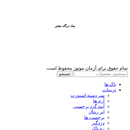
نماد درگاه معتبر
تمام حقوق برای آرمان موتور محفوظ است.
جستجو
باک ها
تزیینات
سر دسته اسپورت
آرم ها
آینه گرد برچسبی
ابر رنتال
برچسب ها
دزدگیر
زه باک