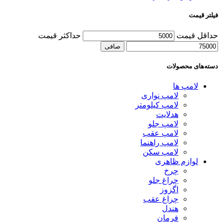
فیلتر قیمت
حداقل قیمت
حداكثر قيمت
صافی
دسته‌های محصولات
لامپ ها
لامپ نواری
لامپ کیلومتر
هدلایت
لامپ جلو
لامپ عقب
لامپ راهنما
لامپ سکن
لوازم ظاهری
چرخ
چراغ جلو
اگزوز
چراغ عقب
هندل
فرمان