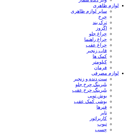
لوازم ظاهری
سایر لوازم ظاهری
چرخ
ترک بند
اگزوز
چراغ جلو
چراغ راهنما
چراغ عقب
قاب زنجیر
کمک ها
کیلومتر
فرمان
لوازم مصرفی
ست دنده و زنجیر
بلبرینگ چرخ جلو
بلبرینگ چرخ عقب
بوش توپی
بوشی کمک عقب
فنرها
تایر
کاربراتور
تیوپ
چسب