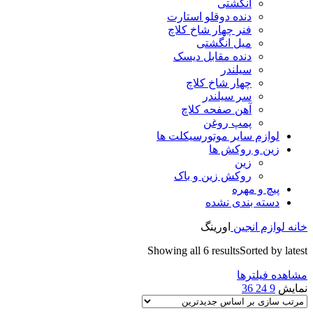
انگشتی
دنده دوقلو استارت
فنر چهار شاخ کلاچ
میل انگشتی
دنده مقابل دیسک
سیلندر
چهار شاخ کلاچ
سر سیلندر
آهن صفحه کلاچ
پمپ روغن
لوازم سایر موتورسیکلت ها
زین و روکش ها
زین
روکش زین و باک
پیچ و مهره
دسته بندی نشده
خانه
لوازم انجین
اورینگ
Showing all 6 results
Sorted by latest
مشاهده فیلترها
نمایش
9
24
36