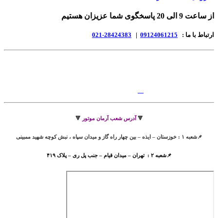
از ساعت 9 الی 20 پاسخگوی شما عزیزان هستیم
ارتباط با ما :
09124061215
|
28424383-021
🔻
آدرس شعب آرمان موتور
🔻
📌شعبه ۱ : خوزستان – ایذه – بین چهار راه گاز و میدان سپاه ، نبش کوچه شهید ممبینی
📌شعبه ۲ : تهران – میدان قیام – جنب پل ری – پلاک ۴۱۹