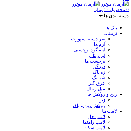
0
محصول
۰
تومان
دسته بندی ها ⬅️
باک ها
تزیینات
سر دسته اسپورت
آرم ها
آینه گرد برچسبی
ابر رنتال
برچسب ها
دزدگیر
زه باک
شبرنگ
عرق گیر
میل رنتال
زین و روکش ها
زین
روکش زین و باک
لامپ ها
لامپ جلو
لامپ راهنما
لامپ سکن