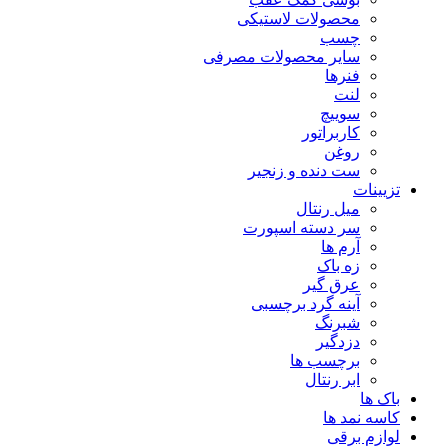
محصولات لاستیکی
چسب
سایر محصولات مصرفی
فنرها
لنت
سوییچ
کاربراتور
روغن
ست دنده و زنجیر
تزیینات
میل رنتال
سر دسته اسپورت
آرم ها
زه باک
عرق گیر
آینه گرد برچسبی
شبرنگ
دزدگیر
برچسب ها
ابر رنتال
باک ها
کاسه نمد ها
لوازم برقی