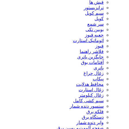
فیش ها
ترانزیستور
سیم کویل
کویل
سر شمع
بوبین تکی
جعبه فیوز
اتوماتیک استارت
فیوز
فلاشر راهنما
جایگزین باتری
آفتامات بوق
باتری
زغال چراغ
پیکاپ
محافظ هدلایت
زغال استارت
زغال کیلومتر
سیم کشی کامل
سنسور دنده شمار
فلکه برق
دستگاه برق
وایر دنده شمار
صفحه آلومینیم بوبین برق