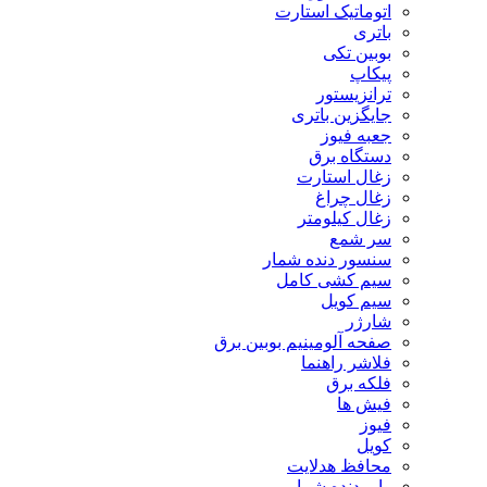
اتوماتیک استارت
باتری
بوبین تکی
پیکاپ
ترانزیستور
جایگزین باتری
جعبه فیوز
دستگاه برق
زغال استارت
زغال چراغ
زغال کیلومتر
سر شمع
سنسور دنده شمار
سیم کشی کامل
سیم کویل
شارژر
صفحه آلومینیم بوبین برق
فلاشر راهنما
فلکه برق
فیش ها
فیوز
کویل
محافظ هدلایت
وایر دنده شمار