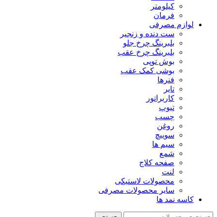
کیلومتر
فرمان
لوازم مصرفی
ست دنده و زنجیر
بلبرینگ چرخ جلو
بلبرینگ چرخ عقب
بوش توپی
بوشی کمک عقب
فنرها
تایر
کاربراتور
تیوپ
چسب
روغن
سوییچ
سیم ها
شمع
صفحه کلاج
لنت
محصولات لاستیکی
سایر محصولات مصرفی
کاسه نمد ها
جستجو