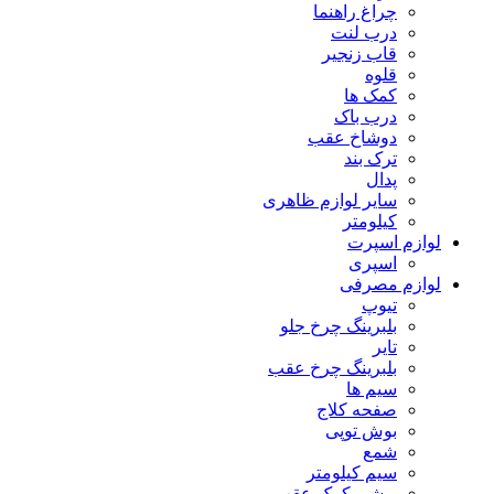
چراغ راهنما
درب لنت
قاب زنجیر
قلوه
کمک ها
درب باک
دوشاخ عقب
ترک بند
پدال
سایر لوازم ظاهری
کیلومتر
لوازم اسپرت
اسپری
لوازم مصرفی
تیوپ
بلبرینگ چرخ جلو
تایر
بلبرینگ چرخ عقب
سیم ها
صفحه کلاج
بوش توپی
شمع
سیم کیلومتر
بوشی کمک عقب