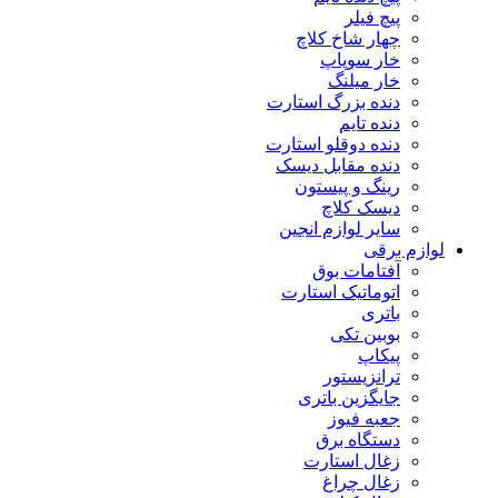
پیچ فیلر
چهار شاخ کلاچ
خار سوپاپ
خار میلنگ
دنده بزرگ استارت
دنده تایم
دنده دوقلو استارت
دنده مقابل دیسک
رینگ و پیستون
دیسک کلاچ
سایر لوازم انجین
لوازم برقی
آفتامات بوق
اتوماتیک استارت
باتری
بوبین تکی
پیکاپ
ترانزیستور
جایگزین باتری
جعبه فیوز
دستگاه برق
زغال استارت
زغال چراغ