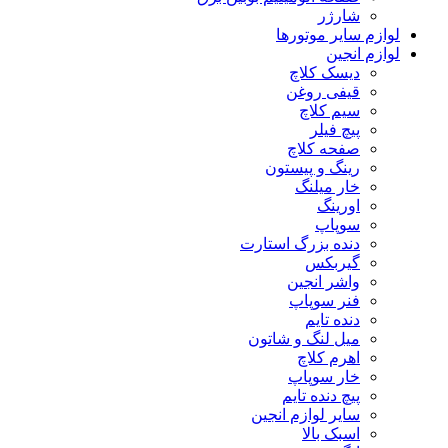
شارژر
لوازم سایر موتورها
لوازم انجین
دیسک کلاچ
قیفی روغن
سیم کلاچ
پیچ فیلر
صفحه کلاچ
رینگ و پیستون
خار میلنگ
اورینگ
سوپاپ
دنده بزرگ استارت
گیربکس
واشر انجین
فنر سوپاپ
دنده تایم
میل لنگ و شاتون
اهرم کلاچ
خار سوپاپ
پیچ دنده تایم
سایر لوازم انجین
اسبک بالا