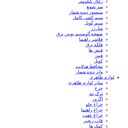
زغال کیلومتر
سر شمع
سنسور دنده شمار
سیم کشی کامل
سیم کویل
شارژر
صفحه آلومینیم بوبین برق
فلاشر راهنما
فلکه برق
فیش ها
فیوز
کویل
محافظ هدلایت
وایر دنده شمار
لوازم ظاهری
سایر لوازم ظاهری
چرخ
ترک بند
اگزوز
چراغ جلو
چراغ راهنما
چراغ عقب
قاب زنجیر
کمک ها