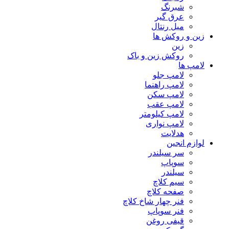
شبرنگ
عرق گیر
میل رنتال
زین و روکش ها
زین
روکش زین و باک
لامپ ها
لامپ جلو
لامپ راهنما
لامپ سکن
لامپ عقب
لامپ کیلومتر
لامپ نواری
هدلایت
لوازم انجین
سر سیلندر
سوپاپ
سیلندر
سیم کلاچ
صفحه کلاچ
فنر چهار شاخ کلاچ
فنر سوپاپ
قیفی روغن