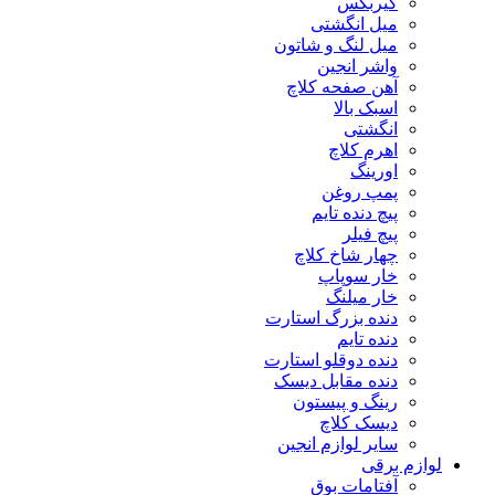
گیربکس
میل انگشتی
میل لنگ و شاتون
واشر انجین
آهن صفحه کلاچ
اسبک بالا
انگشتی
اهرم کلاچ
اورینگ
پمپ روغن
پیچ دنده تایم
پیچ فیلر
چهار شاخ کلاچ
خار سوپاپ
خار میلنگ
دنده بزرگ استارت
دنده تایم
دنده دوقلو استارت
دنده مقابل دیسک
رینگ و پیستون
دیسک کلاچ
سایر لوازم انجین
لوازم برقی
آفتامات بوق