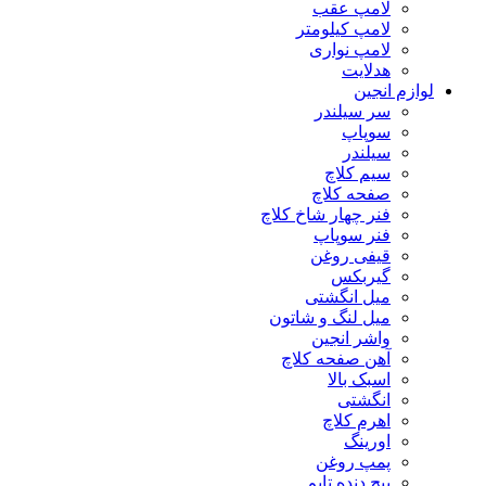
لامپ عقب
لامپ کیلومتر
لامپ نواری
هدلایت
لوازم انجین
سر سیلندر
سوپاپ
سیلندر
سیم کلاچ
صفحه کلاچ
فنر چهار شاخ کلاچ
فنر سوپاپ
قیفی روغن
گیربکس
میل انگشتی
میل لنگ و شاتون
واشر انجین
آهن صفحه کلاچ
اسبک بالا
انگشتی
اهرم کلاچ
اورینگ
پمپ روغن
پیچ دنده تایم