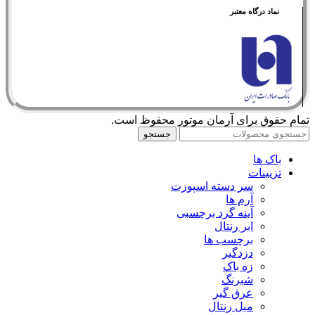
نماد درگاه معتبر
تمام حقوق برای آرمان موتور محفوظ است.
جستجو
باک ها
تزیینات
سر دسته اسپورت
آرم ها
آینه گرد برچسبی
ابر رنتال
برچسب ها
دزدگیر
زه باک
شبرنگ
عرق گیر
میل رنتال