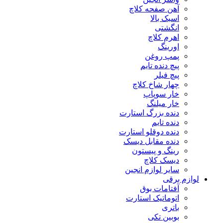
آهن صفحه کلاچ
اسبک بالا
انگشتی
اهرم کلاچ
اورینگ
پمپ روغن
پیچ دنده تایم
پیچ فیلر
چهار شاخ کلاچ
خار سوپاپ
خار میلنگ
دنده بزرگ استارت
دنده تایم
دنده دوقلو استارت
دنده مقابل دیسک
رینگ و پیستون
دیسک کلاچ
سایر لوازم انجین
لوازم برقی
آفتامات بوق
اتوماتیک استارت
باتری
بوبین تکی