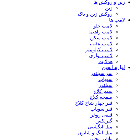
زین و روکش ها
زین
روکش زین و باک
لامپ ها
لامپ جلو
لامپ راهنما
لامپ سکن
لامپ عقب
لامپ کیلومتر
لامپ نواری
هدلایت
لوازم انجین
سر سیلندر
سوپاپ
سیلندر
سیم کلاچ
صفحه کلاچ
فنر چهار شاخ کلاچ
فنر سوپاپ
قیفی روغن
گیربکس
میل انگشتی
میل لنگ و شاتون
واشر انجین