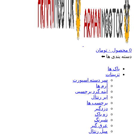
0
محصول
۰
تومان
دسته بندی ها ⬅️
باک ها
تزیینات
سر دسته اسپورت
آرم ها
آینه گرد برچسبی
ابر رنتال
برچسب ها
دزدگیر
زه باک
شبرنگ
عرق گیر
میل رنتال