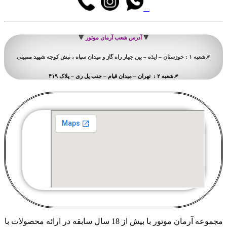
🔻
آدرس شعب آرمان موتور
🔻
📌شعبه ۱ : خوزستان – ایذه – بین چهار راه گاز و میدان سپاه ، نبش کوچه شهید ممبینی
📌شعبه ۲ : تهران – میدان قیام – جنب پل ری – پلاک ۴۱۹
مجموعه آرمان موتور با بیش از 18 سال سابقه در ارائه محصولات با