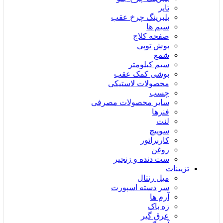
تایر
بلبرینگ چرخ عقب
سیم ها
صفحه کلاج
بوش توپی
شمع
سیم کیلومتر
بوشی کمک عقب
محصولات لاستیکی
چسب
سایر محصولات مصرفی
فنرها
لنت
سوییچ
کاربراتور
روغن
ست دنده و زنجیر
تزیینات
میل رنتال
سر دسته اسپورت
آرم ها
زه باک
عرق گیر