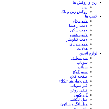
زین و روکش ها
زین
روکش زین و باک
لامپ ها
لامپ جلو
لامپ راهنما
لامپ سکن
لامپ عقب
لامپ کیلومتر
لامپ نواری
هدلایت
لوازم انجین
سر سیلندر
سوپاپ
سیلندر
سیم کلاچ
صفحه کلاچ
فنر چهار شاخ کلاچ
فنر سوپاپ
قیفی روغن
گیربکس
میل انگشتی
میل لنگ و شاتون
واشر انجین