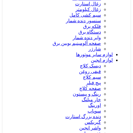
زغال استارت
زغال کیلومتر
سیم کشی کامل
سنسور دنده شمار
فلکه برق
دستگاه برق
وایر دنده شمار
صفحه آلومینیم بوبین برق
شارژر
لوازم سایر موتورها
لوازم انجین
دیسک کلاچ
قیفی روغن
سیم کلاچ
پیچ فیلر
صفحه کلاچ
رینگ و پیستون
خار میلنگ
اورینگ
سوپاپ
دنده بزرگ استارت
گیربکس
واشر انجین