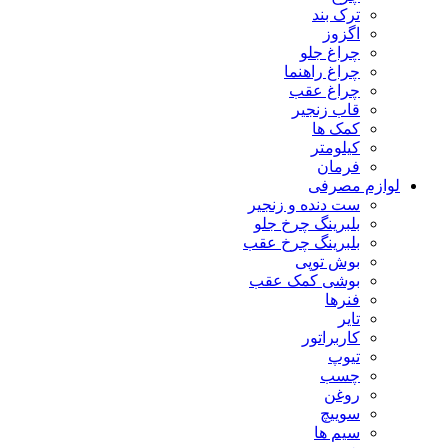
ترک بند
اگزوز
چراغ جلو
چراغ راهنما
چراغ عقب
قاب زنجیر
کمک ها
کیلومتر
فرمان
لوازم مصرفی
ست دنده و زنجیر
بلبرینگ چرخ جلو
بلبرینگ چرخ عقب
بوش توپی
بوشی کمک عقب
فنرها
تایر
کاربراتور
تیوپ
چسب
روغن
سوییچ
سیم ها