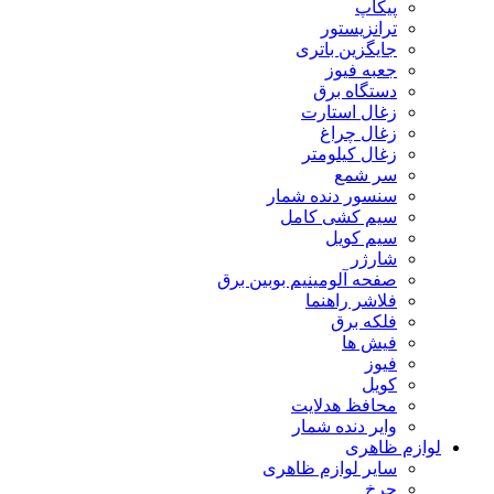
پیکاپ
ترانزیستور
جایگزین باتری
جعبه فیوز
دستگاه برق
زغال استارت
زغال چراغ
زغال کیلومتر
سر شمع
سنسور دنده شمار
سیم کشی کامل
سیم کویل
شارژر
صفحه آلومینیم بوبین برق
فلاشر راهنما
فلکه برق
فیش ها
فیوز
کویل
محافظ هدلایت
وایر دنده شمار
لوازم ظاهری
سایر لوازم ظاهری
چرخ