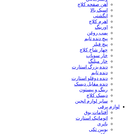
آهن صفحه کلاچ
اسبک بالا
انگشتی
اهرم کلاچ
اورینگ
پمپ روغن
پیچ دنده تایم
پیچ فیلر
چهار شاخ کلاچ
خار سوپاپ
خار میلنگ
دنده بزرگ استارت
دنده تایم
دنده دوقلو استارت
دنده مقابل دیسک
رینگ و پیستون
دیسک کلاچ
سایر لوازم انجین
لوازم برقی
آفتامات بوق
اتوماتیک استارت
باتری
بوبین تکی