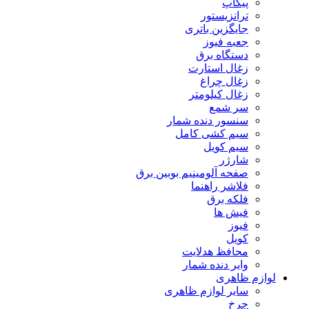
پیکاپ
ترانزیستور
جایگزین باتری
جعبه فیوز
دستگاه برق
زغال استارت
زغال چراغ
زغال کیلومتر
سر شمع
سنسور دنده شمار
سیم کشی کامل
سیم کویل
شارژر
صفحه آلومینیم بوبین برق
فلاشر راهنما
فلکه برق
فیش ها
فیوز
کویل
محافظ هدلایت
وایر دنده شمار
لوازم ظاهری
سایر لوازم ظاهری
چرخ