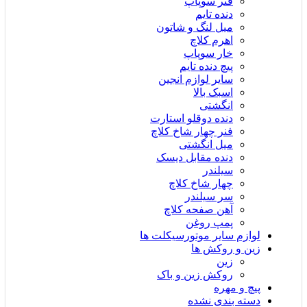
فنر سوپاپ
دنده تایم
میل لنگ و شاتون
اهرم کلاچ
خار سوپاپ
پیچ دنده تایم
سایر لوازم انجین
اسبک بالا
انگشتی
دنده دوقلو استارت
فنر چهار شاخ کلاچ
میل انگشتی
دنده مقابل دیسک
سیلندر
چهار شاخ کلاچ
سر سیلندر
آهن صفحه کلاچ
پمپ روغن
لوازم سایر موتورسیکلت ها
زین و روکش ها
زین
روکش زین و باک
پیچ و مهره
دسته بندی نشده