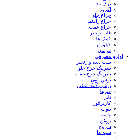
ترک بند
اگزوز
چراغ جلو
چراغ راهنما
چراغ عقب
قاب زنجیر
کمک ها
کیلومتر
فرمان
لوازم مصرفی
ست دنده و زنجیر
بلبرینگ چرخ جلو
بلبرینگ چرخ عقب
بوش توپی
بوشی کمک عقب
فنرها
تایر
کاربراتور
تیوپ
چسب
روغن
سوییچ
سیم ها