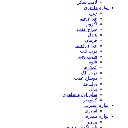
لامپ سکن
لوازم ظاهری
چرخ
چراغ جلو
اگزوز
چراغ عقب
هندل
فرمان
چراغ راهنما
درب لنت
قاب زنجیر
قلوه
کمک ها
درب باک
دوشاخ عقب
ترک بند
پدال
سایر لوازم ظاهری
کیلومتر
لوازم اسپرت
اسپری
لوازم مصرفی
تیوپ
بلبرینگ چرخ جلو