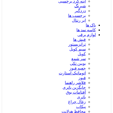
آینه گرد برچسبی
شبرنگ
دزدگیر
برچسب ها
ابر رنتال
باک ها
کاسه نمد ها
لوازم برقی
فیش ها
ترانزیستور
سیم کویل
کویل
سر شمع
بوبین تکی
جعبه فیوز
اتوماتیک استارت
فیوز
فلاشر راهنما
جایگزین باتری
آفتامات بوق
باتری
زغال چراغ
پیکاپ
محافظ هدلایت