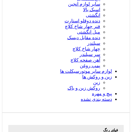
سایر لوازم انجین
اسبک بالا
انگشتی
دنده دوقلو استارت
فنر چهار شاخ کلاچ
میل انگشتی
دنده مقابل دیسک
سیلندر
چهار شاخ کلاچ
سر سیلندر
آهن صفحه کلاچ
پمپ روغن
لوازم سایر موتورسیکلت ها
زین و روکش ها
زین
روکش زین و باک
پیچ و مهره
دسته بندی نشده
فیلتر رنگ