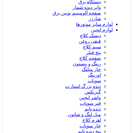
دستگاه برق
وایر دنده شمار
صفحه آلومینیم بوبین برق
شارژر
لوازم سایر موتورها
لوازم انجین
دیسک کلاچ
قیفی روغن
سیم کلاچ
پیچ فیلر
صفحه کلاچ
رینگ و پیستون
خار میلنگ
اورینگ
سوپاپ
دنده بزرگ استارت
گیربکس
واشر انجین
فنر سوپاپ
دنده تایم
میل لنگ و شاتون
اهرم کلاچ
خار سوپاپ
پیچ دنده تایم