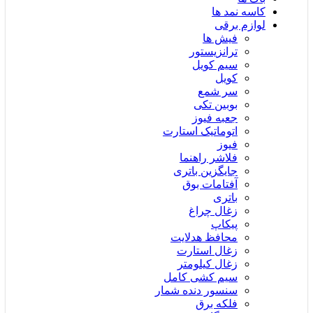
کاسه نمد ها
لوازم برقی
فیش ها
ترانزیستور
سیم کویل
کویل
سر شمع
بوبین تکی
جعبه فیوز
اتوماتیک استارت
فیوز
فلاشر راهنما
جایگزین باتری
آفتامات بوق
باتری
زغال چراغ
پیکاپ
محافظ هدلایت
زغال استارت
زغال کیلومتر
سیم کشی کامل
سنسور دنده شمار
فلکه برق