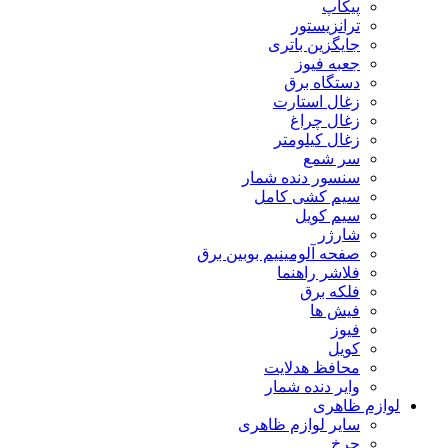
پیکاپ
ترانزیستور
جایگزین باتری
جعبه فیوز
دستگاه برق
زغال استارت
زغال چراغ
زغال کیلومتر
سر شمع
سنسور دنده شمار
سیم کشی کامل
سیم کویل
شارژر
صفحه آلومینیم بوبین برق
فلاشر راهنما
فلکه برق
فیش ها
فیوز
کویل
محافظ هدلایت
وایر دنده شمار
لوازم ظاهری
سایر لوازم ظاهری
چرخ