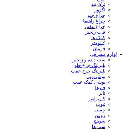
ترک بند
اگزوز
چراغ جلو
چراغ راهنما
چراغ عقب
قاب زنجیر
کمک ها
کیلومتر
فرمان
لوازم مصرفی
ست دنده و زنجیر
بلبرینگ چرخ جلو
بلبرینگ چرخ عقب
بوش توپی
بوشی کمک عقب
فنرها
تایر
کاربراتور
تیوپ
چسب
روغن
سوییچ
سیم ها