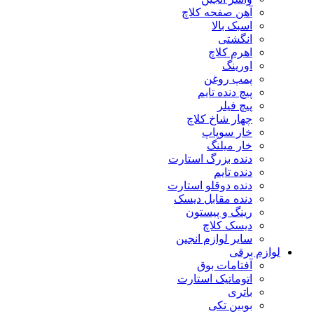
آهن صفحه کلاچ
اسبک بالا
انگشتی
اهرم کلاچ
اورینگ
پمپ روغن
پیچ دنده تایم
پیچ فیلر
چهار شاخ کلاچ
خار سوپاپ
خار میلنگ
دنده بزرگ استارت
دنده تایم
دنده دوقلو استارت
دنده مقابل دیسک
رینگ و پیستون
دیسک کلاچ
سایر لوازم انجین
لوازم برقی
آفتامات بوق
اتوماتیک استارت
باتری
بوبین تکی