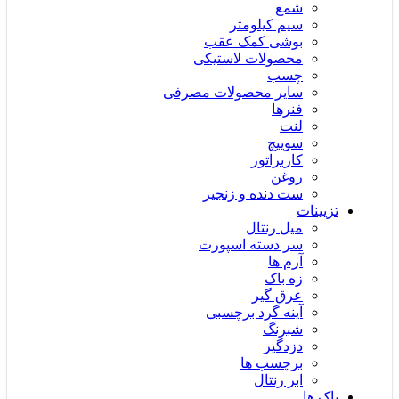
شمع
سیم کیلومتر
بوشی کمک عقب
محصولات لاستیکی
چسب
سایر محصولات مصرفی
فنرها
لنت
سوییچ
کاربراتور
روغن
ست دنده و زنجیر
تزیینات
میل رنتال
سر دسته اسپورت
آرم ها
زه باک
عرق گیر
آینه گرد برچسبی
شبرنگ
دزدگیر
برچسب ها
ابر رنتال
باک ها