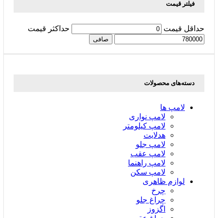
فیلتر قیمت
حداقل قیمت
حداكثر قيمت
صافی
دسته‌های محصولات
لامپ ها
لامپ نواری
لامپ کیلومتر
هدلایت
لامپ جلو
لامپ عقب
لامپ راهنما
لامپ سکن
لوازم ظاهری
چرخ
چراغ جلو
اگزوز