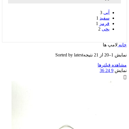
آبی
3
سفید
1
قرمز
1
یخی
2
خانه
لامپ ها
نمایش 1–20 از 21 نتیجه
Sorted by latest
مشاهده فیلترها
نمایش
9
24
36