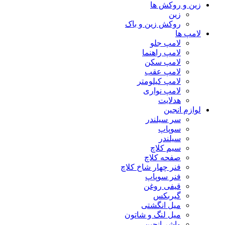
زین و روکش ها
زین
روکش زین و باک
لامپ ها
لامپ جلو
لامپ راهنما
لامپ سکن
لامپ عقب
لامپ کیلومتر
لامپ نواری
هدلایت
لوازم انجین
سر سیلندر
سوپاپ
سیلندر
سیم کلاچ
صفحه کلاچ
فنر چهار شاخ کلاچ
فنر سوپاپ
قیفی روغن
گیربکس
میل انگشتی
میل لنگ و شاتون
واشر انجین