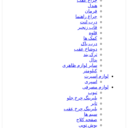
چراغ عقب
هندل
فرمان
چراغ راهنما
درب لنت
قاب زنجیر
قلوه
کمک ها
درب باک
دوشاخ عقب
ترک بند
پدال
سایر لوازم ظاهری
کیلومتر
لوازم اسپرت
اسپری
لوازم مصرفی
تیوپ
بلبرینگ چرخ جلو
تایر
بلبرینگ چرخ عقب
سیم ها
صفحه کلاج
بوش توپی