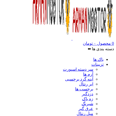
0
محصول
۰
تومان
دسته بندی ها ⬅️
باک ها
تزیینات
سر دسته اسپورت
آرم ها
آینه گرد برچسبی
ابر رنتال
برچسب ها
دزدگیر
زه باک
شبرنگ
عرق گیر
میل رنتال