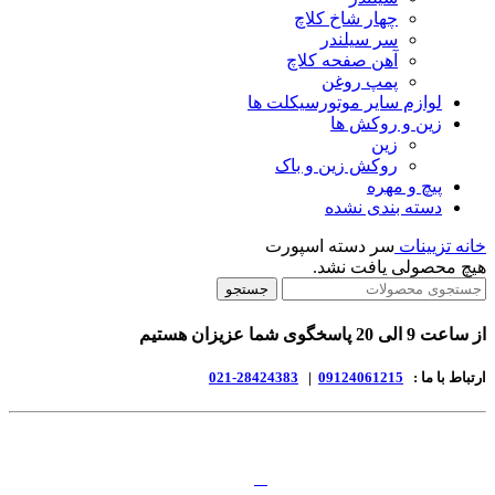
چهار شاخ کلاچ
سر سیلندر
آهن صفحه کلاچ
پمپ روغن
لوازم سایر موتورسیکلت ها
زین و روکش ها
زین
روکش زین و باک
پیچ و مهره
دسته بندی نشده
خانه
تزیینات
سر دسته اسپورت
هیچ محصولی یافت نشد.
جستجو
از ساعت 9 الی 20 پاسخگوی شما عزیزان هستیم
ارتباط با ما :
09124061215
|
28424383-021