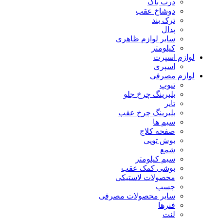
درب باک
دوشاخ عقب
ترک بند
پدال
سایر لوازم ظاهری
کیلومتر
لوازم اسپرت
اسپری
لوازم مصرفی
تیوپ
بلبرینگ چرخ جلو
تایر
بلبرینگ چرخ عقب
سیم ها
صفحه کلاج
بوش توپی
شمع
سیم کیلومتر
بوشی کمک عقب
محصولات لاستیکی
چسب
سایر محصولات مصرفی
فنرها
لنت