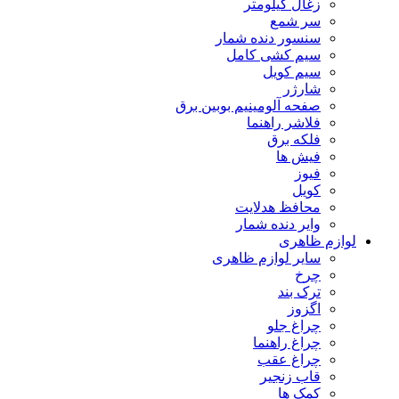
زغال کیلومتر
سر شمع
سنسور دنده شمار
سیم کشی کامل
سیم کویل
شارژر
صفحه آلومینیم بوبین برق
فلاشر راهنما
فلکه برق
فیش ها
فیوز
کویل
محافظ هدلایت
وایر دنده شمار
لوازم ظاهری
سایر لوازم ظاهری
چرخ
ترک بند
اگزوز
چراغ جلو
چراغ راهنما
چراغ عقب
قاب زنجیر
کمک ها