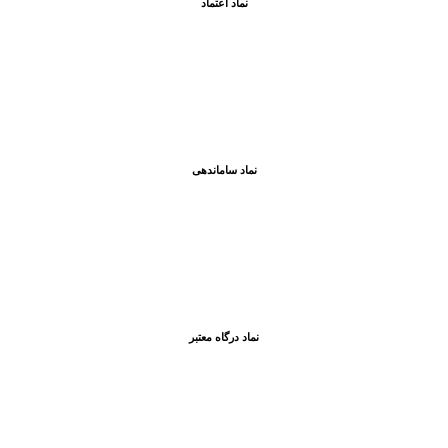
نماد اعتماد
نماد ساماندهی
نماد درگاه معتبر