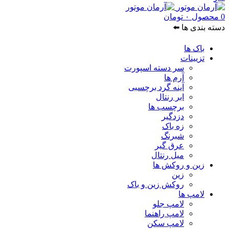
0
محصول
۰
تومان
دسته بندی ها ⬅️
باک ها
تزیینات
سر دسته اسپورت
آرم ها
آینه گرد برچسبی
ابر رنتال
برچسب ها
دزدگیر
زه باک
شبرنگ
عرق گیر
میل رنتال
زین و روکش ها
زین
روکش زین و باک
لامپ ها
لامپ جلو
لامپ راهنما
لامپ سکن