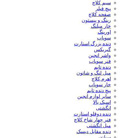
سیم کلاچ
پیچ فیلر
صفحه کلاچ
رینگ و پیستون
خار میلنگ
اورینگ
سوپاپ
دنده بزرگ استارت
گیربکس
واشر انجین
فنر سوپاپ
دنده تایم
میل لنگ و شاتون
اهرم کلاچ
خار سوپاپ
پیچ دنده تایم
سایر لوازم انجین
اسبک بالا
انگشتی
دنده دوقلو استارت
فنر چهار شاخ کلاچ
میل انگشتی
دنده مقابل دیسک
سیلندر