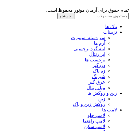
تمام حقوق برای آرمان موتور محفوظ است.
جستجو
باک ها
تزیینات
سر دسته اسپورت
آرم ها
آینه گرد برچسبی
ابر رنتال
برچسب ها
دزدگیر
زه باک
شبرنگ
عرق گیر
میل رنتال
زین و روکش ها
زین
روکش زین و باک
لامپ ها
لامپ جلو
لامپ راهنما
لامپ سکن