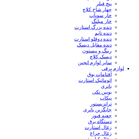
پیچ فیلر
چهار شاخ کلاچ
خار سوپاپ
خار میلنگ
دنده بزرگ استارت
دنده تایم
دنده دوقلو استارت
دنده مقابل دیسک
رینگ و پیستون
دیسک کلاچ
سایر لوازم انجین
لوازم برقی
آفتامات بوق
اتوماتیک استارت
باتری
بوبین تکی
پیکاپ
ترانزیستور
جایگزین باتری
جعبه فیوز
دستگاه برق
زغال استارت
زغال چراغ