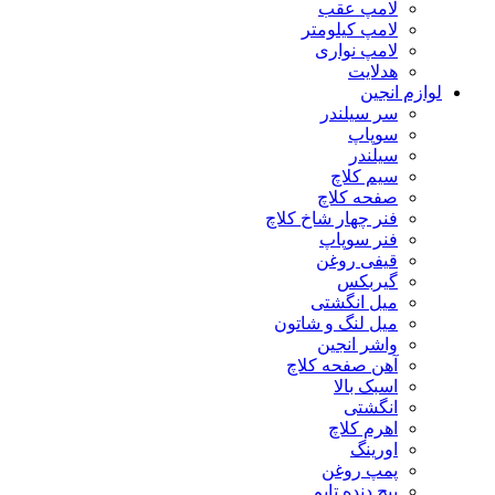
لامپ عقب
لامپ کیلومتر
لامپ نواری
هدلایت
لوازم انجین
سر سیلندر
سوپاپ
سیلندر
سیم کلاچ
صفحه کلاچ
فنر چهار شاخ کلاچ
فنر سوپاپ
قیفی روغن
گیربکس
میل انگشتی
میل لنگ و شاتون
واشر انجین
آهن صفحه کلاچ
اسبک بالا
انگشتی
اهرم کلاچ
اورینگ
پمپ روغن
پیچ دنده تایم