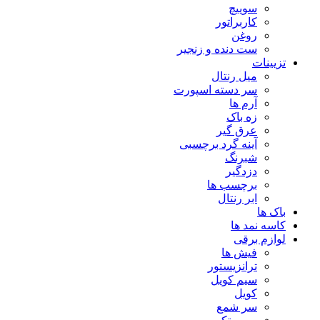
سوییچ
کاربراتور
روغن
ست دنده و زنجیر
تزیینات
میل رنتال
سر دسته اسپورت
آرم ها
زه باک
عرق گیر
آینه گرد برچسبی
شبرنگ
دزدگیر
برچسب ها
ابر رنتال
باک ها
کاسه نمد ها
لوازم برقی
فیش ها
ترانزیستور
سیم کویل
کویل
سر شمع