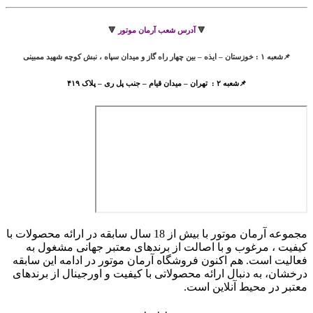
🔻
آدرس شعب آرمان موتور
🔻
📌شعبه ۱ : خوزستان – ایذه – بین چهار راه گاز و میدان سپاه ، نبش کوچه شهید ممبینی
📌شعبه ۲ : تهران – میدان قیام – جنب پل ری – پلاک ۴۱۹
مجموعه آرمان موتور با بیش از 18 سال سابقه در ارائه محصولات با
کيفيت ، مرغوب و با اصالت از برندهای معتبر جهانی مشغول به
فعاليت است. هم اکنون فروشگاه آرمان موتور
در ادامه اين سابقه
درخشان، به دنبال ارائه محصولاتی با کيفيت و اورجينال از برندهای
معتبر در محيط آنلاين است.