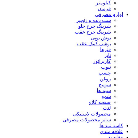
کیلومتر
فرمان
لوازم مصرفی
ست دنده و زنجیر
بلبرینگ چرخ جلو
بلبرینگ چرخ عقب
بوش توپی
بوشی کمک عقب
فنرها
تایر
کاربراتور
تیوپ
چسب
روغن
سوییچ
سیم ها
شمع
صفحه کلاج
لنت
محصولات لاستیکی
سایر محصولات مصرفی
کاسه نمد ها
علاقه مندی
مقایسه