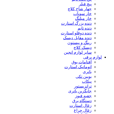
پیچ فیلر
چهار شاخ کلاچ
خار سوپاپ
خار میلنگ
دنده بزرگ استارت
دنده تایم
دنده دوقلو استارت
دنده مقابل دیسک
رینگ و پیستون
دیسک کلاچ
سایر لوازم انجین
لوازم برقی
آفتامات بوق
اتوماتیک استارت
باتری
بوبین تکی
پیکاپ
ترانزیستور
جایگزین باتری
جعبه فیوز
دستگاه برق
زغال استارت
زغال چراغ