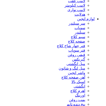
لامپ عقب
لامپ کیلومتر
لامپ نواری
هدلایت
لوازم انجین
سر سیلندر
سوپاپ
سیلندر
سیم کلاچ
صفحه کلاچ
فنر چهار شاخ کلاچ
فنر سوپاپ
قیفی روغن
گیربکس
میل انگشتی
میل لنگ و شاتون
واشر انجین
آهن صفحه کلاچ
اسبک بالا
انگشتی
اهرم کلاچ
اورینگ
پمپ روغن
پیچ دنده تایم