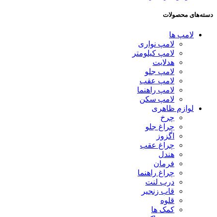
دسته‌های محصولات
لامپ ها
لامپ نواری
لامپ کیلومتر
هدلایت
لامپ جلو
لامپ عقب
لامپ راهنما
لامپ سکن
لوازم ظاهری
چرخ
چراغ جلو
اگزوز
چراغ عقب
هندل
فرمان
چراغ راهنما
درب لنت
قاب زنجیر
قلوه
کمک ها