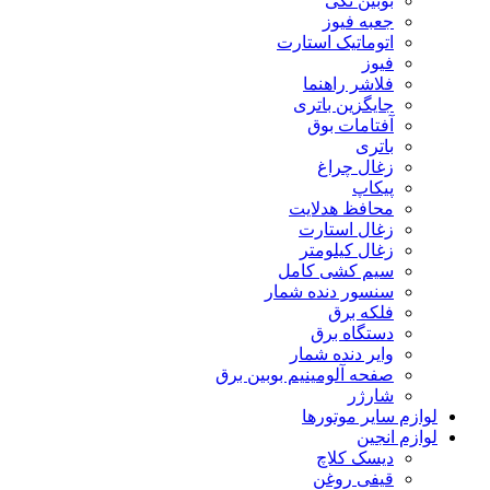
بوبین تکی
جعبه فیوز
اتوماتیک استارت
فیوز
فلاشر راهنما
جایگزین باتری
آفتامات بوق
باتری
زغال چراغ
پیکاپ
محافظ هدلایت
زغال استارت
زغال کیلومتر
سیم کشی کامل
سنسور دنده شمار
فلکه برق
دستگاه برق
وایر دنده شمار
صفحه آلومینیم بوبین برق
شارژر
لوازم سایر موتورها
لوازم انجین
دیسک کلاچ
قیفی روغن