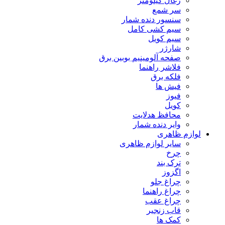
زغال کیلومتر
سر شمع
سنسور دنده شمار
سیم کشی کامل
سیم کویل
شارژر
صفحه آلومینیم بوبین برق
فلاشر راهنما
فلکه برق
فیش ها
فیوز
کویل
محافظ هدلایت
وایر دنده شمار
لوازم ظاهری
سایر لوازم ظاهری
چرخ
ترک بند
اگزوز
چراغ جلو
چراغ راهنما
چراغ عقب
قاب زنجیر
کمک ها