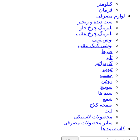
کیلومتر
فرمان
لوازم مصرفی
ست دنده و زنجیر
بلبرینگ چرخ جلو
بلبرینگ چرخ عقب
بوش توپی
بوشی کمک عقب
فنرها
تایر
کاربراتور
تیوپ
چسب
روغن
سوییچ
سیم ها
شمع
صفحه کلاج
لنت
محصولات لاستیکی
سایر محصولات مصرفی
کاسه نمد ها
جستجو