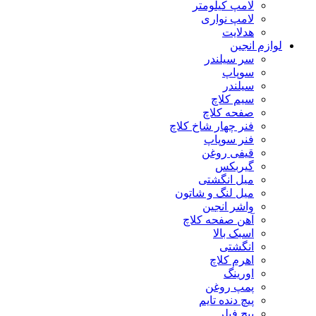
لامپ کیلومتر
لامپ نواری
هدلایت
لوازم انجین
سر سیلندر
سوپاپ
سیلندر
سیم کلاچ
صفحه کلاچ
فنر چهار شاخ کلاچ
فنر سوپاپ
قیفی روغن
گیربکس
میل انگشتی
میل لنگ و شاتون
واشر انجین
آهن صفحه کلاچ
اسبک بالا
انگشتی
اهرم کلاچ
اورینگ
پمپ روغن
پیچ دنده تایم
پیچ فیلر