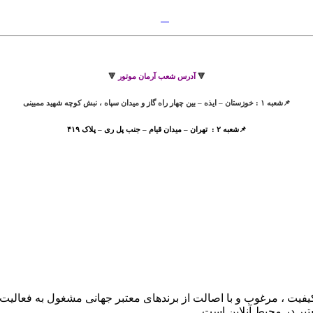
🔻
آدرس شعب آرمان موتور
🔻
📌شعبه ۱ : خوزستان – ایذه – بین چهار راه گاز و میدان سپاه ، نبش کوچه شهید ممبینی
📌شعبه ۲ : تهران – میدان قیام – جنب پل ری – پلاک ۴۱۹
تبر در محيط آنلاين است.