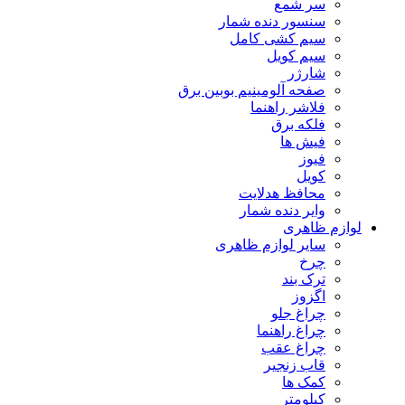
سر شمع
سنسور دنده شمار
سیم کشی کامل
سیم کویل
شارژر
صفحه آلومینیم بوبین برق
فلاشر راهنما
فلکه برق
فیش ها
فیوز
کویل
محافظ هدلایت
وایر دنده شمار
لوازم ظاهری
سایر لوازم ظاهری
چرخ
ترک بند
اگزوز
چراغ جلو
چراغ راهنما
چراغ عقب
قاب زنجیر
کمک ها
کیلومتر