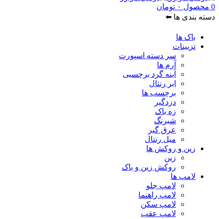
0
محصول
۰
تومان
دسته بندی ها ⬅️
باک ها
تزیینات
سر دسته اسپورت
آرم ها
آینه گرد برچسبی
ابر رنتال
برچسب ها
دزدگیر
زه باک
شبرنگ
عرق گیر
میل رنتال
زین و روکش ها
زین
روکش زین و باک
لامپ ها
لامپ جلو
لامپ راهنما
لامپ سکن
لامپ عقب