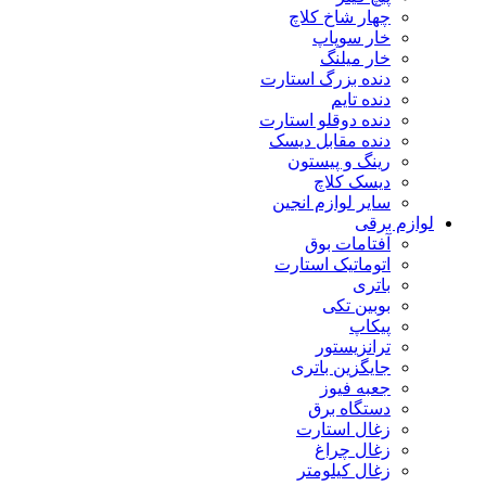
چهار شاخ کلاچ
خار سوپاپ
خار میلنگ
دنده بزرگ استارت
دنده تایم
دنده دوقلو استارت
دنده مقابل دیسک
رینگ و پیستون
دیسک کلاچ
سایر لوازم انجین
لوازم برقی
آفتامات بوق
اتوماتیک استارت
باتری
بوبین تکی
پیکاپ
ترانزیستور
جایگزین باتری
جعبه فیوز
دستگاه برق
زغال استارت
زغال چراغ
زغال کیلومتر