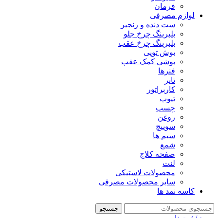
فرمان
لوازم مصرفی
ست دنده و زنجیر
بلبرینگ چرخ جلو
بلبرینگ چرخ عقب
بوش توپی
بوشی کمک عقب
فنرها
تایر
کاربراتور
تیوپ
چسب
روغن
سوییچ
سیم ها
شمع
صفحه کلاج
لنت
محصولات لاستیکی
سایر محصولات مصرفی
کاسه نمد ها
جستجو