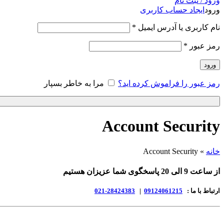
ورود / ثبت نام
ورود
ایجاد حساب کاربری
نام کاربری یا آدرس ایمیل
*
رمز عبور
*
ورود
رمز عبور را فراموش کرده اید؟
مرا به خاطر بسپار
Account Security
خانه
»
Account Security
از ساعت 9 الی 20 پاسخگوی شما عزیزان هستیم
ارتباط با ما :
09124061215
|
28424383-021